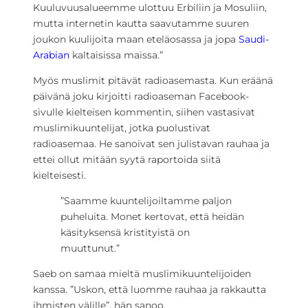
Kuuluvuusalueemme ulottuu Erbiliin ja Mosuliin,
mutta internetin kautta saavutamme suuren
joukon kuulijoita maan eteläosassa ja jopa
Saudi-
Arabian
kaltaisissa maissa.”
Myös muslimit pitävät radioasemasta. Kun eräänä
päivänä joku kirjoitti radioaseman Facebook-
sivulle kielteisen kommentin, siihen vastasivat
muslimikuuntelijat, jotka puolustivat
radioasemaa. He sanoivat sen julistavan rauhaa ja
ettei ollut mitään syytä raportoida siitä
kielteisesti.
”Saamme kuuntelijoiltamme paljon
puheluita. Monet kertovat, että heidän
käsityksensä kristityistä on
muuttunut.”
Saeb on samaa mieltä muslimikuuntelijoiden
kanssa. ”Uskon, että luomme rauhaa ja rakkautta
ihmisten välille”, hän sanoo.