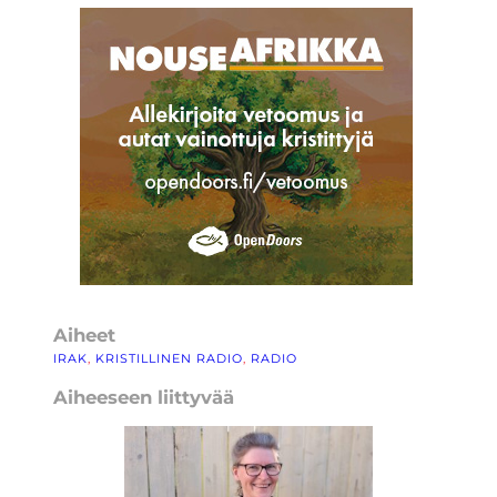
Aiheet
IRAK
, 
KRISTILLINEN RADIO
, 
RADIO
Aiheeseen liittyvää