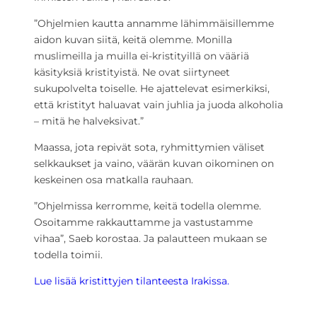
”Ohjelmien kautta annamme lähimmäisillemme
aidon kuvan siitä, keitä olemme. Monilla
muslimeilla ja muilla ei-kristityillä on vääriä
käsityksiä kristityistä. Ne ovat siirtyneet
sukupolvelta toiselle. He ajattelevat esimerkiksi,
että kristityt haluavat vain juhlia ja juoda alkoholia
– mitä he halveksivat.”
Maassa, jota repivät sota, ryhmittymien väliset
selkkaukset ja vaino, väärän kuvan oikominen on
keskeinen osa matkalla rauhaan.
”Ohjelmissa kerromme, keitä todella olemme.
Osoitamme rakkauttamme ja vastustamme
vihaa”, Saeb korostaa. Ja palautteen mukaan se
todella toimii.
Lue lisää kristittyjen tilanteesta Irakissa.