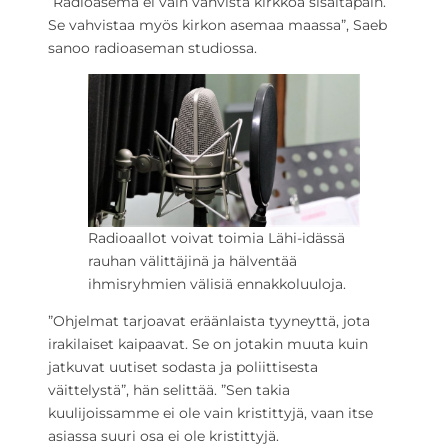
”Radioasema ei vain vahvista kirkkoa sisältäpäin.
Se vahvistaa myös kirkon asemaa maassa”, Saeb
sanoo radioaseman studiossa.
Radioaallot voivat toimia Lähi-idässä
rauhan välittäjinä ja hälventää
ihmisryhmien välisiä ennakkoluuloja.
”Ohjelmat tarjoavat eräänlaista tyyneyttä, jota
irakilaiset kaipaavat. Se on jotakin muuta kuin
jatkuvat uutiset sodasta ja poliittisesta
väittelystä”, hän selittää. ”Sen takia
kuulijoissamme ei ole vain kristittyjä, vaan itse
asiassa suuri osa ei ole kristittyjä.