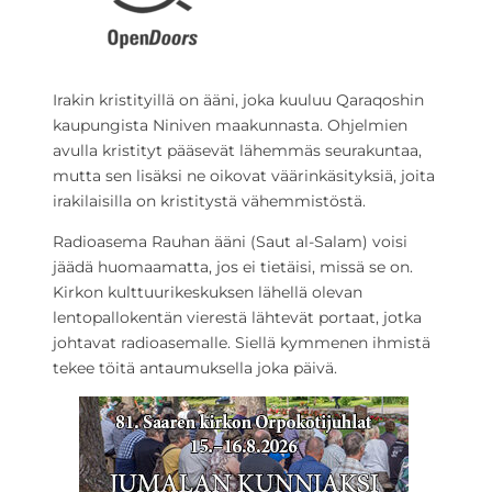
Irakin kristityillä on ääni, joka kuuluu Qaraqoshin
kaupungista Niniven maakunnasta. Ohjelmien
avulla kristityt pääsevät lähemmäs seurakuntaa,
mutta sen lisäksi ne oikovat väärinkäsityksiä, joita
irakilaisilla on kristitystä vähemmistöstä.
Radioasema Rauhan ääni (Saut al-Salam) voisi
jäädä huomaamatta, jos ei tietäisi, missä se on.
Kirkon kulttuurikeskuksen lähellä olevan
lentopallokentän vierestä lähtevät portaat, jotka
johtavat radioasemalle. Siellä kymmenen ihmistä
tekee töitä antaumuksella joka päivä.