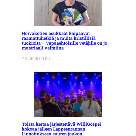
Hoivakotien asukkaat kaipaavat
raamattuhetkiä ja muita kristillisiä
tuokioita – vapaaehtoisille vetäjille on jo
materiaali valmiina
7.8.2026 09:00
Toista kertaa järjestettävä WilliGospel
kokoaa jälleen Lappeenrannan
Linnoitukseen suuren joukon