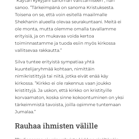
”Käytän kykyjäni sanoman välittämiseen”, hän
sanoo. ”Tärkeimpänä on sanoma Kristuksesta.
Toisena on se, että voin esitellä maailmalle
Shekhanin alueella olevaa seurakuntaani. Meitä ei
ole monta, mutta olemme omalla tavallamme
erityisiä, ja on mukavaa voida kertoa
toiminnastamme ja tuoda esiin myös kirkossa
vallitsevaa rakkautta.”
Silva tuntee erityistä sympatiaa yhtä
kuuntelijaryhmää kohtaan, nimittäin
nimikristittyjä tai niitä, jotka eivät enää käy
kirkossa. ”Kirkko ei ole rakennus vaan joukko
kristittyjä. Ja uskon, että kirkko on kristityille
korvaamaton, koska sinne kokoontuminen on yksi
tärkeimmistä tavoista, joilla opimme tuntemaan
Jumalaa.”
Rauhaa ihmisten välille