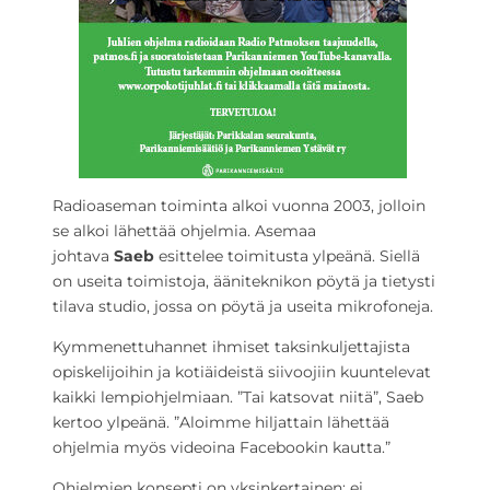
Radioaseman toiminta alkoi vuonna 2003, jolloin
se alkoi lähettää ohjelmia. Asemaa
johtava
Saeb
esittelee toimitusta ylpeänä. Siellä
on useita toimistoja, ääniteknikon pöytä ja tietysti
tilava studio, jossa on pöytä ja useita mikrofoneja.
Kymmenettuhannet ihmiset taksinkuljettajista
opiskelijoihin ja kotiäideistä siivoojiin kuuntelevat
kaikki lempiohjelmiaan. ”Tai katsovat niitä”, Saeb
kertoo ylpeänä. ”Aloimme hiljattain lähettää
ohjelmia myös videoina Facebookin kautta.”
Ohjelmien konsepti on yksinkertainen: ei