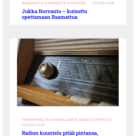
RAAMATTU KANNESTA KANTEEN
3.3.2026 14:08
Jukka Norvanto – kutsuttu
opettamaan Raamattua
FINNPANELIN KANSALLINEN RADIOTUTKIMUS
13.2.2026 10:30
Radion kuuntelu pitää pintansa,