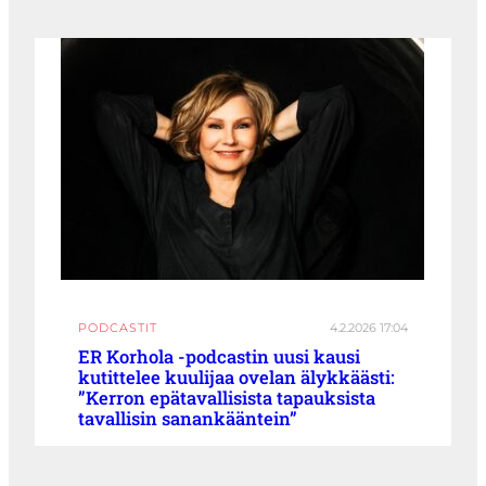
PODCASTIT
4.2.2026 17:04
ER Korhola -podcastin uusi kausi
kutittelee kuulijaa ovelan älykkäästi:
”Kerron epätavallisista tapauksista
tavallisin sanankääntein”