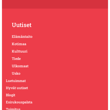
Uutiset
Elämäntaito
Kotimaa
Kulttuuri
Tiede
Ulkomaat
Usko
Luetuimmat
Hyvät uutiset
Blogit
Esirukouspalsta
Toimitus