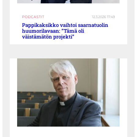
PODCASTIT
12.3.2026 17:49
Pappikaksikko vaihtoi saarnatuolin
huumorilavaan: ”Tämä oli
väistämätön projekti”