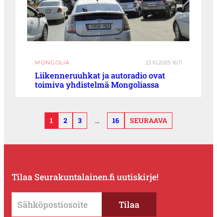
MONGOLIA
23.10.2025 16:11
Liikenneruuhkat ja autoradio ovat
toimiva yhdistelmä Mongoliassa
1
2
3
…
16
SEURAAVA
Tilaa Seurakuntalainen.fi uutiskirje!