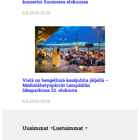
konsertoi Suomessa elokuussa
6.8.2026 10:26
Vielä on hengellisiä kesäjuhlia jäljellä –
Medialähetyspäivät Lempäälän
Ideaparkissa 22. elokuuta
6.8.2026 10:19
Uusimmat
Luetuimmat