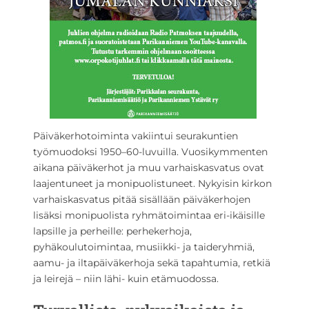
Päiväkerhotoiminta vakiintui seurakuntien
työmuodoksi 1950–60-luvuilla. Vuosikymmenten
aikana päiväkerhot ja muu varhaiskasvatus ovat
laajentuneet ja monipuolistuneet. Nykyisin kirkon
varhaiskasvatus pitää sisällään päiväkerhojen
lisäksi monipuolista ryhmätoimintaa eri-ikäisille
lapsille ja perheille: perhekerhoja,
pyhäkoulutoimintaa, musiikki- ja taideryhmiä,
aamu- ja iltapäiväkerhoja sekä tapahtumia, retkiä
ja leirejä – niin lähi- kuin etämuodossa.