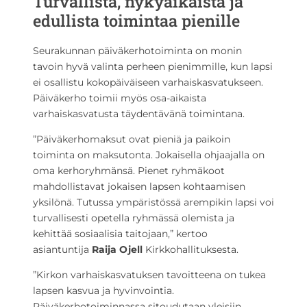
Turvallista, nykyaikaista ja
edullista toimintaa pienille
Seurakunnan päiväkerhotoiminta on monin
tavoin hyvä valinta perheen pienimmille, kun lapsi
ei osallistu kokopäiväiseen varhaiskasvatukseen.
Päiväkerho toimii myös osa-aikaista
varhaiskasvatusta täydentävänä toimintana.
”Päiväkerhomaksut ovat pieniä ja paikoin
toiminta on maksutonta. Jokaisella ohjaajalla on
oma kerhoryhmänsä. Pienet ryhmäkoot
mahdollistavat jokaisen lapsen kohtaamisen
yksilönä. Tutussa ympäristössä arempikin lapsi voi
turvallisesti opetella ryhmässä olemista ja
kehittää sosiaalisia taitojaan,” kertoo
asiantuntija
Raija Ojell
Kirkkohallituksesta.
”Kirkon varhaiskasvatuksen tavoitteena on tukea
lapsen kasvua ja hyvinvointia.
Päiväkerhotoiminnassa sitoudutaan yleisiin