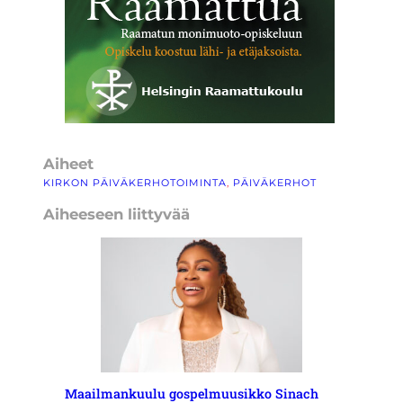
Aiheet
KIRKON PÄIVÄKERHOTOIMINTA
, 
PÄIVÄKERHOT
Aiheeseen liittyvää
Maailmankuulu gospelmuusikko Sinach