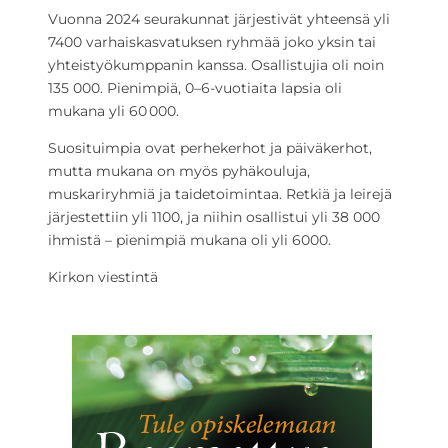
Vuonna 2024 seurakunnat järjestivät yhteensä yli
7400 varhaiskasvatuksen ryhmää joko yksin tai
yhteistyökumppanin kanssa. Osallistujia oli noin
135 000. Pienimpiä, 0–6-vuotiaita lapsia oli
mukana yli 60 000.
Suosituimpia ovat perhekerhot ja päiväkerhot,
mutta mukana on myös pyhäkouluja,
muskariryhmiä ja taidetoimintaa. Retkiä ja leirejä
järjestettiin yli 1100, ja niihin osallistui yli 38 000
ihmistä – pienimpiä mukana oli yli 6000.
Kirkon viestintä