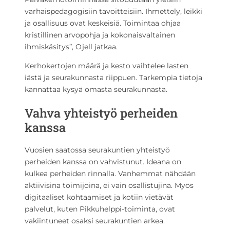
varhaispedagogisiin tavoitteisiin. Ihmettely, leikki
ja osallisuus ovat keskeisiä. Toimintaa ohjaa
kristillinen arvopohja ja kokonaisvaltainen
ihmiskäsitys”, Ojell jatkaa.
Kerhokertojen määrä ja kesto vaihtelee lasten
iästä ja seurakunnasta riippuen. Tarkempia tietoja
kannattaa kysyä omasta seurakunnasta.
Vahva yhteistyö perheiden
kanssa
Vuosien saatossa seurakuntien yhteistyö
perheiden kanssa on vahvistunut. Ideana on
kulkea perheiden rinnalla. Vanhemmat nähdään
aktiivisina toimijoina, ei vain osallistujina. Myös
digitaaliset kohtaamiset ja kotiin vietävät
palvelut, kuten Pikkuhelppi-toiminta, ovat
vakiintuneet osaksi seurakuntien arkea.