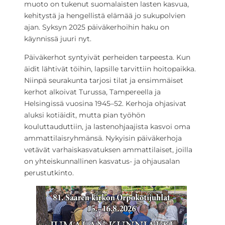
muoto on tukenut suomalaisten lasten kasvua,
kehitystä ja hengellistä elämää jo sukupolvien
ajan. Syksyn 2025 päiväkerhoihin haku on
käynnissä juuri nyt.
Päiväkerhot syntyivät perheiden tarpeesta. Kun
äidit lähtivät töihin, lapsille tarvittiin hoitopaikka.
Niinpä seurakunta tarjosi tilat ja ensimmäiset
kerhot alkoivat Turussa, Tampereella ja
Helsingissä vuosina 1945–52. Kerhoja ohjasivat
aluksi kotiäidit, mutta pian työhön
kouluttauduttiin, ja lastenohjaajista kasvoi oma
ammattilaisryhmänsä. Nykyisin päiväkerhoja
vetävät varhaiskasvatuksen ammattilaiset, joilla
on yhteiskunnallinen kasvatus- ja ohjausalan
perustutkinto.