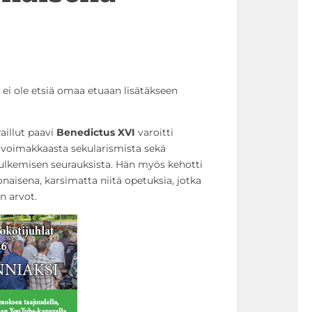
ei ole etsiä omaa etuaan lisätäkseen
raillut paavi
Benedictus XVI
varoitti
ti voimakkaasta sekularismista sekä
ulkemisen seurauksista. Hän myös kehotti
aisena, karsimatta niitä opetuksia, jotka
n arvot.