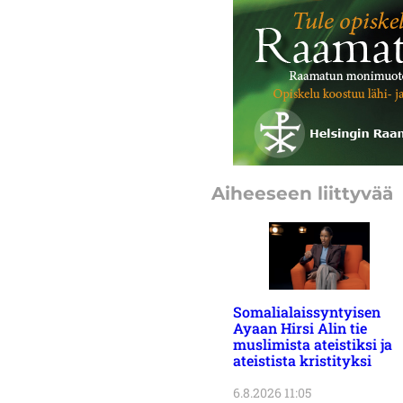
Aiheeseen liittyvää
Somalialaissyntyisen
Ayaan Hirsi Alin tie
muslimista ateistiksi ja
ateistista kristityksi
6.8.2026 11:05