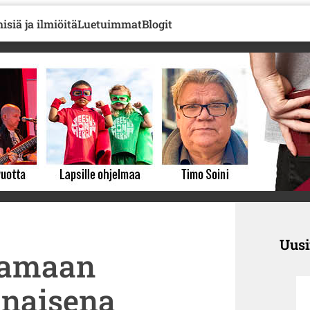
isiä ja ilmiöitä
Luetuimmat
Blogit
Uus
stamaan
onaisena