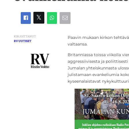
KIRJOITTANUT
Paavin mukaan kirkon tehtävä 
RV UUTISET
valtaansa.
Britanniassa toissa viikolla vie
aggressiivisesta ja poliittises
Jumalan yhteiskunnasta uloss
julistamaan evankeliumia kokon
kyseenalaistavat nykykulttuuri