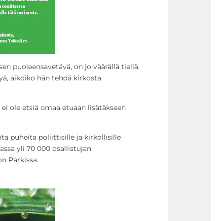
isen puoleensavetävä, on jo väärällä tiellä,
yä, aikoiko hän tehdä kirkosta
ei ole etsiä omaa etuaan lisätäkseen
 puheita poliittisille ja kirkollisille
ssa yli 70 000 osallistujan
n Parkissa.