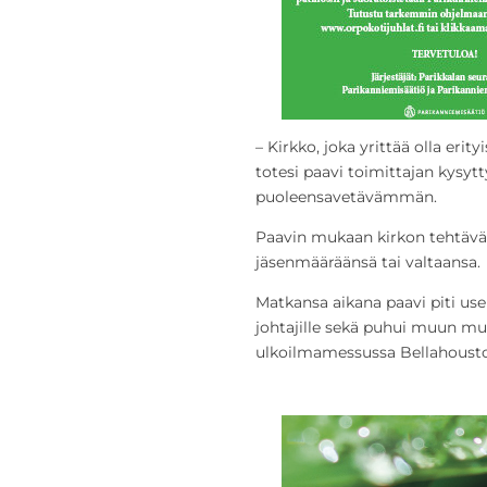
– Kirkko, joka yrittää olla erity
totesi paavi toimittajan kysytt
puoleensavetävämmän.
Paavin mukaan kirkon tehtävä 
jäsenmääräänsä tai valtaansa.
Matkansa aikana paavi piti useita
johtajille sekä puhui muun mua
ulkoilmamessussa Bellahousto