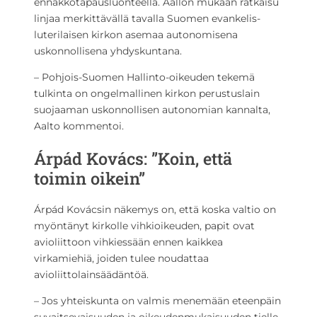
ennakkotapausluonteella. Aallon mukaan ratkaisu
linjaa merkittävällä tavalla Suomen evankelis-
luterilaisen kirkon asemaa autonomisena
uskonnollisena yhdyskuntana.
– Pohjois-Suomen Hallinto-oikeuden tekemä
tulkinta on ongelmallinen kirkon perustuslain
suojaaman uskonnollisen autonomian kannalta,
Aalto kommentoi.
Árpád Kovács: ”Koin, että
toimin oikein”
Árpád Kovácsin näkemys on, että koska valtio on
myöntänyt kirkolle vihkioikeuden, papit ovat
avioliittoon vihkiessään ennen kaikkea
virkamiehiä, joiden tulee noudattaa
avioliittolainsäädäntöä.
– Jos yhteiskunta on valmis menemään eteenpäin