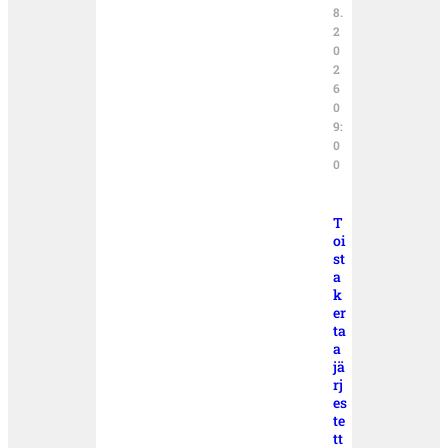
8.
2
0
2
6
0
9:
0
0
T
oi
st
a
k
er
ta
a
jä
rj
es
te
tt