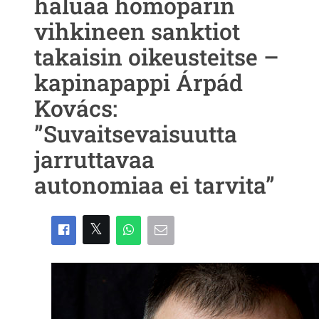
haluaa homoparin
vihkineen sanktiot
takaisin oikeusteitse –
kapinapappi Árpád
Kovács:
”Suvaitsevaisuutta
jarruttavaa
autonomiaa ei tarvita”