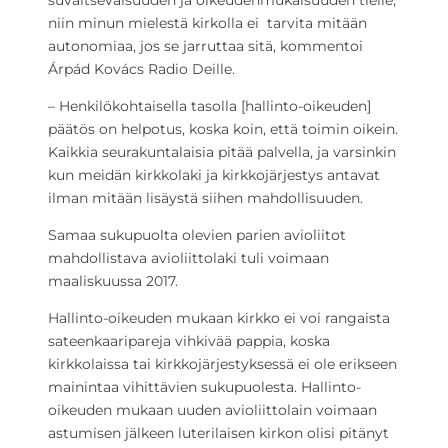
suvaitsevaisuuden ja oikeudenmukaisuuden tielle,
niin minun mielestä kirkolla ei tarvita mitään
autonomiaa, jos se jarruttaa sitä, kommentoi
Árpád Kovács Radio Deille.
– Henkilökohtaisella tasolla [hallinto-oikeuden]
päätös on helpotus, koska koin, että toimin oikein.
Kaikkia seurakuntalaisia pitää palvella, ja varsinkin
kun meidän kirkkolaki ja kirkkojärjestys antavat
ilman mitään lisäystä siihen mahdollisuuden.
Samaa sukupuolta olevien parien avioliitot
mahdollistava avioliittolaki tuli voimaan
maaliskuussa 2017.
Hallinto-oikeuden mukaan kirkko ei voi rangaista
sateenkaaripareja vihkivää pappia, koska
kirkkolaissa tai kirkkojärjestyksessä ei ole erikseen
mainintaa vihittävien sukupuolesta. Hallinto-
oikeuden mukaan uuden avioliittolain voimaan
astumisen jälkeen luterilaisen kirkon olisi pitänyt