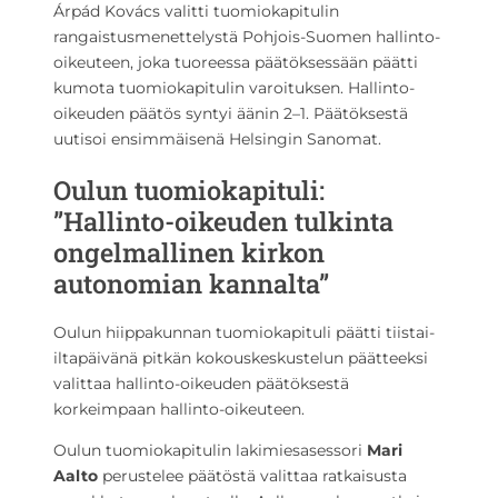
Árpád Kovács valitti tuomiokapitulin
rangaistusmenettelystä Pohjois-Suomen hallinto-
oikeuteen, joka tuoreessa päätöksessään päätti
kumota tuomiokapitulin varoituksen. Hallinto-
oikeuden päätös syntyi äänin 2–1. Päätöksestä
uutisoi ensimmäisenä Helsingin Sanomat.
Oulun tuomiokapituli:
”Hallinto-oikeuden tulkinta
ongelmallinen kirkon
autonomian kannalta”
Oulun hiippakunnan tuomiokapituli päätti tiistai-
iltapäivänä pitkän kokouskeskustelun päätteeksi
valittaa hallinto-oikeuden päätöksestä
korkeimpaan hallinto-oikeuteen.
Oulun tuomiokapitulin lakimiesasessori
Mari
Aalto
perustelee päätöstä valittaa ratkaisusta