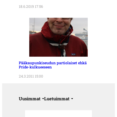
18.6.2019 17:56
Pääkaupunkiseudun partiolaiset ehkä
Pride-kulkueeseen
24.3.2011 15:00
Uusimmat
Luetuimmat