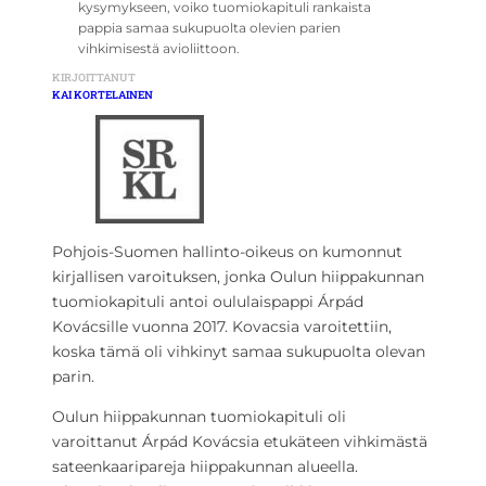
kysymykseen, voiko tuomiokapituli rankaista
pappia samaa sukupuolta olevien parien
vihkimisestä avioliittoon.
KIRJOITTANUT
KAI KORTELAINEN
Pohjois-Suomen hallinto-oikeus on kumonnut
kirjallisen varoituksen, jonka Oulun hiippakunnan
tuomiokapituli antoi oululaispappi Árpád
Kovácsille vuonna 2017. Kovacsia varoitettiin,
koska tämä oli vihkinyt samaa sukupuolta olevan
parin.
Oulun hiippakunnan tuomiokapituli oli
varoittanut Árpád Kovácsia etukäteen vihkimästä
sateenkaaripareja hiippakunnan alueella.