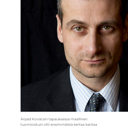
Árpád Kovácsin tapauksessa maallinen
tuomioistuin otti ensimmäistä kertaa kantaa