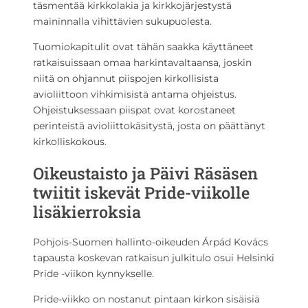
täsmentää kirkkolakia ja kirkkojärjestystä
maininnalla vihittävien sukupuolesta.
Tuomiokapitulit ovat tähän saakka käyttäneet
ratkaisuissaan omaa harkintavaltaansa, joskin
niitä on ohjannut piispojen kirkollisista
avioliittoon vihkimisistä antama ohjeistus.
Ohjeistuksessaan piispat ovat korostaneet
perinteistä avioliittokäsitystä, josta on päättänyt
kirkolliskokous.
Oikeustaisto ja Päivi Räsäsen
twiitit iskevät Pride-viikolle
lisäkierroksia
Pohjois-Suomen hallinto-oikeuden Árpád Kovács
tapausta koskevan ratkaisun julkitulo osui Helsinki
Pride -viikon kynnykselle.
Pride-viikko on nostanut pintaan kirkon sisäisiä