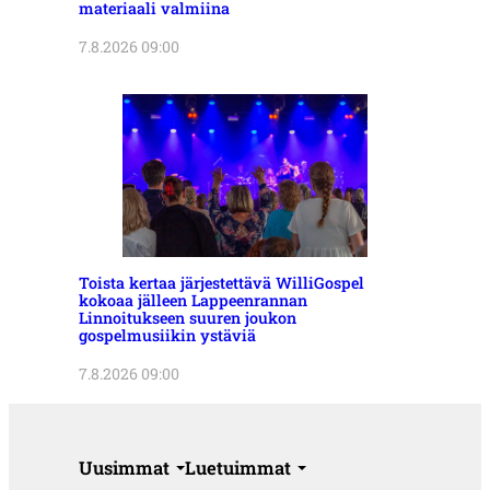
materiaali valmiina
7.8.2026 09:00
Toista kertaa järjestettävä WilliGospel
kokoaa jälleen Lappeenrannan
Linnoitukseen suuren joukon
gospelmusiikin ystäviä
7.8.2026 09:00
Uusimmat
Luetuimmat