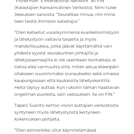
”Fisherman´s Intenational Network” eli FIN
(Kalastajien Kansainvälinen Verkosto). Nimi tulee
Jeesuksen sanoista: ”Seuratkaa minua, niin minä
teen teistä ihmisten kalastajia.”
”Olen katsellut vuosikymmeniä evankelioimistyön
ja lähetystyön valtavia tarpeita ja myös
mahdollisuuksia, jotka jäävät käyttämättä vain
yhdestä syystä: seurakuntien johtajilla ja
lähetyssaarnaajilla ei ole useinkaan kontakteja, ei
tietoa eikä varmuutta siitä, miten astua eteenpäin
ollakseen suuremmaksi siunaukseksi sekä omassa
kaupungissaan että kaukaisilla lähetyskentillä.
Heitä täytyy auttaa. Kun rukoilin tämän haastavan
ongelman puolesta, sain vastauksen. Se on FIN.”
Tapani Suonto kertoo vision auttajien verkostosta
syntyneen myös lähetystyöstä kertyneen
kokemuksen pohjalta.
”Olen esimerkiksi ollut käynnistämässä