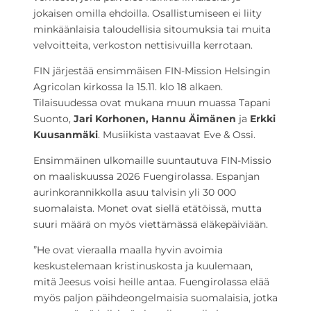
jokaisen omilla ehdoilla. Osallistumiseen ei liity
minkäänlaisia taloudellisia sitoumuksia tai muita
velvoitteita, verkoston nettisivuilla kerrotaan.
FIN järjestää ensimmäisen FIN-Mission Helsingin
Agricolan kirkossa la 15.11. klo 18 alkaen.
Tilaisuudessa ovat mukana muun muassa Tapani
Suonto,
Jari Korhonen, Hannu Äimänen
ja
Erkki
Kuusanmäki
. Musiikista vastaavat Eve & Ossi.
Ensimmäinen ulkomaille suuntautuva FIN-Missio
on maaliskuussa 2026 Fuengirolassa. Espanjan
aurinkorannikkolla asuu talvisin yli 30 000
suomalaista. Monet ovat siellä etätöissä, mutta
suuri määrä on myös viettämässä eläkepäiviään.
”He ovat vieraalla maalla hyvin avoimia
keskustelemaan kristinuskosta ja kuulemaan,
mitä Jeesus voisi heille antaa. Fuengirolassa elää
myös paljon päihdeongelmaisia suomalaisia, jotka