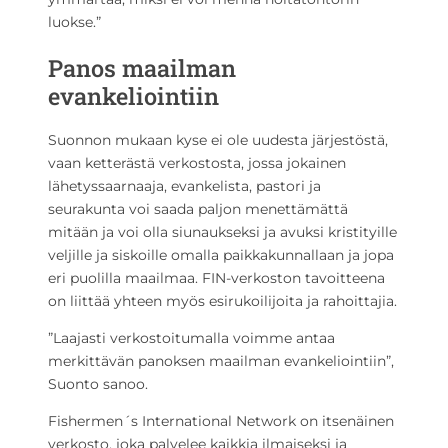
luokse.”
Panos maailman
evankeliointiin
Suonnon mukaan kyse ei ole uudesta järjestöstä,
vaan ketterästä verkostosta, jossa jokainen
lähetyssaarnaaja, evankelista, pastori ja
seurakunta voi saada paljon menettämättä
mitään ja voi olla siunaukseksi ja avuksi kristityille
veljille ja siskoille omalla paikkakunnallaan ja jopa
eri puolilla maailmaa. FIN-verkoston tavoitteena
on liittää yhteen myös esirukoilijoita ja rahoittajia.
”Laajasti verkostoitumalla voimme antaa
merkittävän panoksen maailman evankeliointiin”,
Suonto sanoo.
Fishermen´s International Network on itsenäinen
verkosto, joka palvelee kaikkia ilmaiseksi ja