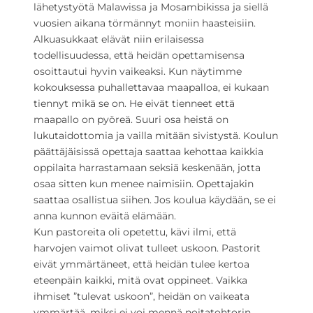
lähetystyötä Malawissa ja Mosambikissa ja siellä
vuosien aikana törmännyt moniin haasteisiin.
Alkuasukkaat elävät niin erilaisessa
todellisuudessa, että heidän opettamisensa
osoittautui hyvin vaikeaksi. Kun näytimme
kokouksessa puhallettavaa maapalloa, ei kukaan
tiennyt mikä se on. He eivät tienneet että
maapallo on pyöreä. Suuri osa heistä on
lukutaidottomia ja vailla mitään sivistystä. Koulun
päättäjäisissä opettaja saattaa kehottaa kaikkia
oppilaita harrastamaan seksiä keskenään, jotta
osaa sitten kun menee naimisiin. Opettajakin
saattaa osallistua siihen. Jos koulua käydään, se ei
anna kunnon eväitä elämään.
Kun pastoreita oli opetettu, kävi ilmi, että
harvojen vaimot olivat tulleet uskoon. Pastorit
eivät ymmärtäneet, että heidän tulee kertoa
eteenpäin kaikki, mitä ovat oppineet. Vaikka
ihmiset ”tulevat uskoon”, heidän on vaikeata
ymmärtää, miksi ei voi mennä noitatohtorin