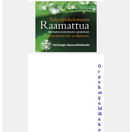
O
r
p
o
k
ot
ij
u
hl
ill
a
k
u