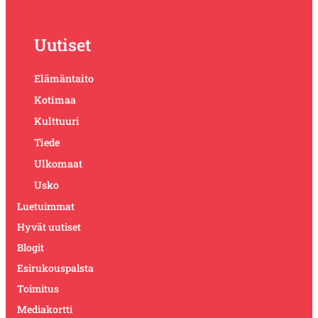
Uutiset
Elämäntaito
Kotimaa
Kulttuuri
Tiede
Ulkomaat
Usko
Luetuimmat
Hyvät uutiset
Blogit
Esirukouspalsta
Toimitus
Mediakortti