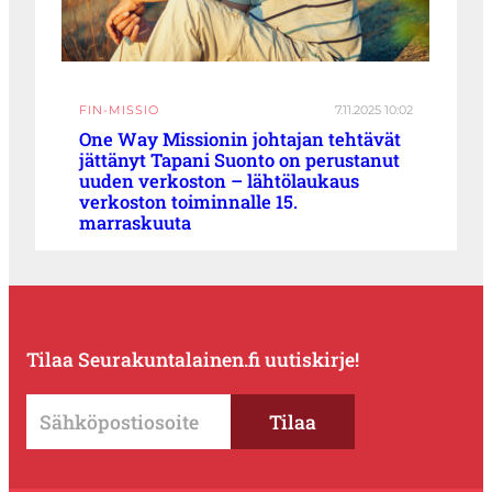
FIN-MISSIO
7.11.2025 10:02
One Way Missionin johtajan tehtävät
jättänyt Tapani Suonto on perustanut
uuden verkoston – lähtölaukaus
verkoston toiminnalle 15.
marraskuuta
Tilaa Seurakuntalainen.fi uutiskirje!