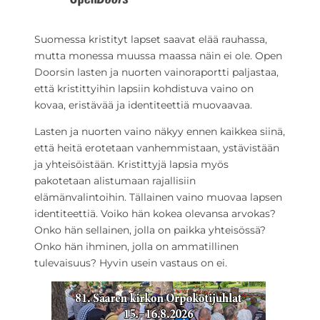
Suomessa kristityt lapset saavat elää rauhassa,
mutta monessa muussa maassa näin ei ole. Open
Doorsin lasten ja nuorten vainoraportti paljastaa,
että kristittyihin lapsiin kohdistuva vaino on
kovaa, eristävää ja identiteettiä muovaavaa.
Lasten ja nuorten vaino näkyy ennen kaikkea siinä,
että heitä erotetaan vanhemmistaan, ystävistään
ja yhteisöistään. Kristittyjä lapsia myös
pakotetaan alistumaan rajallisiin
elämänvalintoihin. Tällainen vaino muovaa lapsen
identiteettiä. Voiko hän kokea olevansa arvokas?
Onko hän sellainen, jolla on paikka yhteisössä?
Onko hän ihminen, jolla on ammatillinen
tulevaisuus? Hyvin usein vastaus on ei.