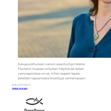
Sukupuolittuneen vainon asiantuntija Helene
Fischerin mukaan erityisen hälyttävää lasten
vainoraportissa on se, miten laajasti lapsia
estetään tapaamasta kristittyjä vanhempiaan.
KIRJOITTANUT
OPEN DOORS