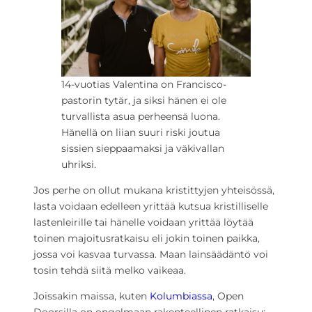
14-vuotias Valentina on Francisco-
pastorin tytär, ja siksi hänen ei ole
turvallista asua perheensä luona.
Hänellä on liian suuri riski joutua
sissien sieppaamaksi ja väkivallan
uhriksi.
Jos perhe on ollut mukana kristittyjen yhteisössä,
lasta voidaan edelleen yrittää kutsua kristilliselle
lastenleirille tai hänelle voidaan yrittää löytää
toinen majoitusratkaisu eli jokin toinen paikka,
jossa voi kasvaa turvassa. Maan lainsäädäntö voi
tosin tehdä siitä melko vaikeaa.
Joissakin maissa, kuten
Kolumbiassa
, Open
Doorsilla on ongelmaan rakenteellinen ratkaisu: