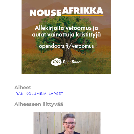
Aiheet
IRAK
, 
KOLUMBIA
, 
LAPSET
Aiheeseen liittyvää