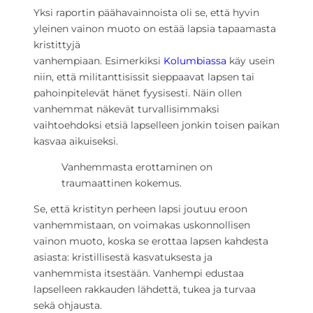
Yksi raportin päähavainnoista oli se, että hyvin
yleinen vainon muoto on estää lapsia tapaamasta
kristittyjä
vanhempiaan. Esimerkiksi
Kolumbiassa
käy usein
niin, että militanttisissit sieppaavat lapsen tai
pahoinpitelevät hänet fyysisesti. Näin ollen
vanhemmat näkevät turvallisimmaksi
vaihtoehdoksi etsiä lapselleen jonkin toisen paikan
kasvaa aikuiseksi.
Vanhemmasta erottaminen on
traumaattinen kokemus.
Se, että kristityn perheen lapsi joutuu eroon
vanhemmistaan, on voimakas uskonnollisen
vainon muoto, koska se erottaa lapsen kahdesta
asiasta: kristillisestä kasvatuksesta ja
vanhemmista itsestään. Vanhempi edustaa
lapselleen rakkauden lähdettä, tukea ja turvaa
sekä ohjausta.