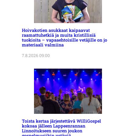
Hoivakotien asukkaat kaipaavat
raamattuhetkiä ja muita kristillisiä
tuokioita – vapaaehtoisille vetäjille on jo
materiaali valmiina
7.8.2026 09:00
Toista kertaa järjestettävä WilliGospel
kokoaa jälleen Lappeenrannan
Linnoitukseen suuren joukon
gospelmusiikin ystäviä