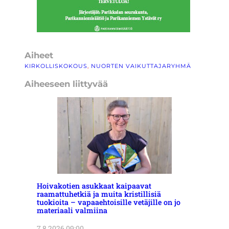
Aiheet
KIRKOLLISKOKOUS
, 
NUORTEN VAIKUTTAJARYHMÄ
Aiheeseen liittyvää
Hoivakotien asukkaat kaipaavat
raamattuhetkiä ja muita kristillisiä
tuokioita – vapaaehtoisille vetäjille on jo
materiaali valmiina
7.8.2026 09:00