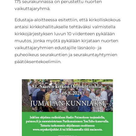
175 seurakunnassa on perustettu nuorten
vaikuttajaryhmä.
Edustaja-aloitteessa esitettiin, että kirkolliskokous
antaisi kirkkohallitukselle tehtäväksi valmistella
kirkkojärjestyksen luvun 10 viidenteen pykälään
muutos, jonka myötä pykälään kirjataan nuorten
vaikuttajaryhmien edustajille läsnäolo- ja
puheoikeus seurakuntien ja seurakuntayhtymien
päätöksentekoelimiin.