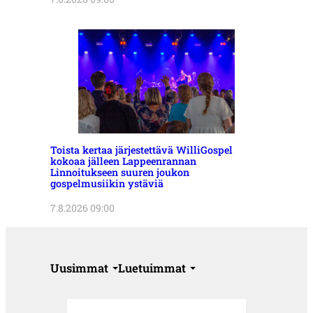
Toista kertaa järjestettävä WilliGospel
kokoaa jälleen Lappeenrannan
Linnoitukseen suuren joukon
gospelmusiikin ystäviä
7.8.2026 09:00
Uusimmat
Luetuimmat