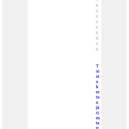
8.
2
0
2
6
0
9:
0
0
T
oi
st
a
k
er
ta
a
jä
rj
es
te
tt