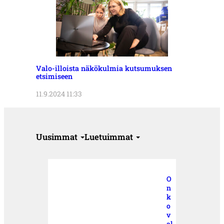
Valo-illoista näkökulmia kutsumuksen
etsimiseen
11.9.2024 11:33
Uusimmat
Luetuimmat
O
n
k
o
v
al