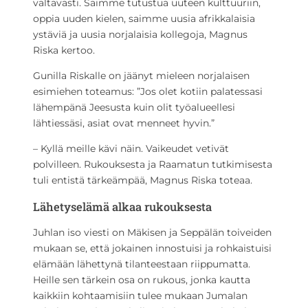
valtavasti. Saimme tutustua uuteen kulttuuriin,
oppia uuden kielen, saimme uusia afrikkalaisia
ystäviä ja uusia norjalaisia kollegoja, Magnus
Riska kertoo.
Gunilla Riskalle on jäänyt mieleen norjalaisen
esimiehen toteamus: ”Jos olet kotiin palatessasi
lähempänä Jeesusta kuin olit työalueellesi
lähtiessäsi, asiat ovat menneet hyvin.”
– Kyllä meille kävi näin. Vaikeudet vetivät
polvilleen. Rukouksesta ja Raamatun tutkimisesta
tuli entistä tärkeämpää, Magnus Riska toteaa.
Lähetyselämä alkaa rukouksesta
Juhlan iso viesti on Mäkisen ja Seppälän toiveiden
mukaan se, että jokainen innostuisi ja rohkaistuisi
elämään lähettynä tilanteestaan riippumatta.
Heille sen tärkein osa on rukous, jonka kautta
kaikkiin kohtaamisiin tulee mukaan Jumalan