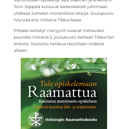
Valtiotieteen opiskelija Sara Mäkinen ja arkkitehti
Toini Seppälä kutsuvat kaikenikäiset juhlimaan
yhdessä Jumalan monenlaisia lahjoja. Joulupuuro
höyryää ensi tiistaina Tikkurilassa.
Pitkään keitetyt riisiryynit sulavat meheväksi
puuroksi tiistaina 2. joulukuuta Vantaan Tikkurilan
kirkolla. Jouluista herkkua tarjoillaan viidestä
alkaen.