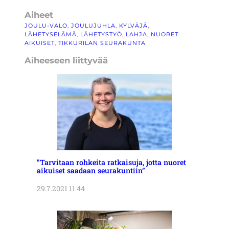
Aiheet
JOULU-VALO
, 
JOULUJUHLA
, 
KYLVÄJÄ
, 
LÄHETYSELÄMÄ
, 
LÄHETYSTYÖ
, 
LAHJA
, 
NUORET
AIKUISET
, 
TIKKURILAN SEURAKUNTA
Aiheeseen liittyvää
”Tarvitaan rohkeita ratkaisuja, jotta nuoret
aikuiset saadaan seurakuntiin”
29.7.2021 11:44