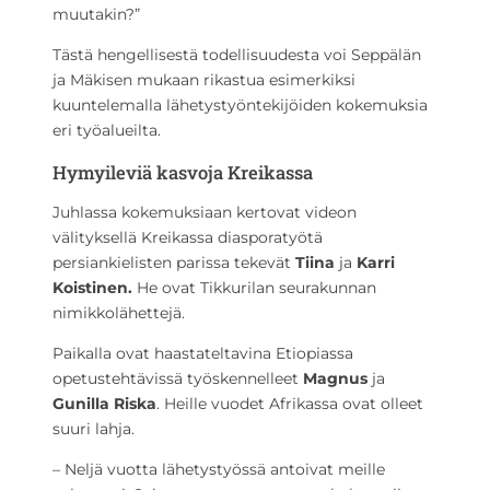
muutakin?”
Tästä hengellisestä todellisuudesta voi Seppälän
ja Mäkisen mukaan rikastua esimerkiksi
kuuntelemalla lähetystyöntekijöiden kokemuksia
eri työalueilta.
Hymyileviä kasvoja Kreikassa
Juhlassa kokemuksiaan kertovat videon
välityksellä Kreikassa diasporatyötä
persiankielisten parissa tekevät
Tiina
ja
Karri
Koistinen.
He ovat Tikkurilan seurakunnan
nimikkolähettejä.
Paikalla ovat haastateltavina Etiopiassa
opetustehtävissä työskennelleet
Magnus
ja
Gunilla Riska
. Heille vuodet Afrikassa ovat olleet
suuri lahja.
– Neljä vuotta lähetystyössä antoivat meille