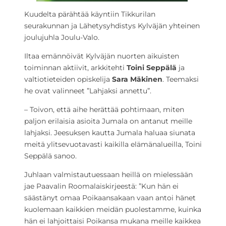
Kuudelta pärähtää käyntiin Tikkurilan
seurakunnan ja Lähetysyhdistys Kylväjän yhteinen
joulujuhla Joulu-Valo.
Iltaa emännöivät Kylväjän nuorten aikuisten
toiminnan aktiivit, arkkitehti
Toini Seppälä
ja
valtiotieteiden opiskelija
Sara Mäkinen
. Teemaksi
he ovat valinneet ”Lahjaksi annettu”.
– Toivon, että aihe herättää pohtimaan, miten
paljon erilaisia asioita Jumala on antanut meille
lahjaksi. Jeesuksen kautta Jumala haluaa siunata
meitä ylitsevuotavasti kaikilla elämänalueilla, Toini
Seppälä sanoo.
Juhlaan valmistautuessaan heillä on mielessään
jae Paavalin Roomalaiskirjeestä: ”Kun hän ei
säästänyt omaa Poikaansakaan vaan antoi hänet
kuolemaan kaikkien meidän puolestamme, kuinka
hän ei lahjoittaisi Poikansa mukana meille kaikkea