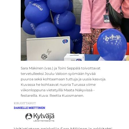
Sara Mäkinen (vas.) ja Toini Seppälä toivottavat
tervetulleeksi Joulu-Valoon syömään hyvää
puuroa sekä kohtaamaan tuttuja ja uusia kasvoja.
Kuvassa he kohtaavat nuoria Turussa viime
viikonloppuna vietetyillä Maata Näkyvissä -
festareilla. Kuva: Reetta Kuosmanen.
KIRJOITTANUT
DANIELLE MIETTINEN