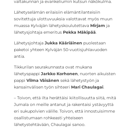
valtakunnan ja evankeliumin kutsun näkökulma.
Lähetyselämän erilaisiin elämäntilanteisiin
sovitettuja ulottuvuuksia valottavat myös muun
muassa Kylväjän lähetyskoulutettava
Mirjam
ja
lähetysjohtaja emeritus
Pekka Mäkipää
.
Lähetysjohtaja
Jukka Kääriäinen
puolestaan
paketoi yhteen Kylväjän 50-vuotisjuhlavuoden
antia.
Tikkurilan seurakunnasta ovat mukana
lähetyspappi
Jarkko Korhonen
, nuorten aikuisten
pappi
Vilma Väisänen
sekä lähetystyön ja
kansainvälisen työn sihteeri
Mari Chaulagai
.
– Toivon, että ilta herättäisi kiitollisuutta siitä, mitä
Jumala on meille antanut ja rakentaisi ystävyyttä
eri sukupolvien välille. Toivon, että innostuisimme
osallistumaan rohkeasti yhteiseen
lähetystehtävään, Chaulagai sanoo.