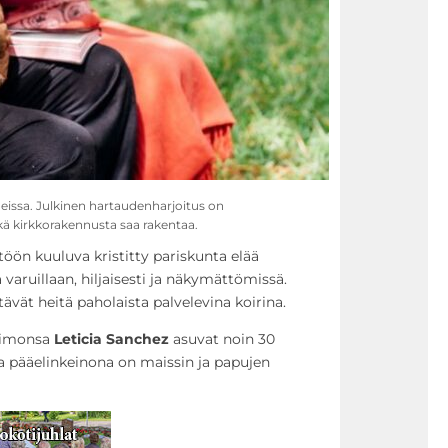
odeissa. Julkinen hartaudenharjoitus on
 eikä kirkkorakennusta saa rakentaa.
öön kuuluva kristitty pariskunta elää
aruillaan, hiljaisesti ja näkymättömissä.
vät heitä paholaista palvelevina koirina.
aimonsa
Leticia Sanchez
asuvat noin 30
a pääelinkeinona on maissin ja papujen