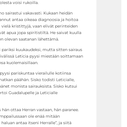
olesta voisi rukoilla.
 sairastui vakavasti. Kukaan heidän
annut antaa oikeaa diagnoosia ja hoitoa
t vielä kristittyjä, vaan elivät perinteiden
t apua jopa spiritistiltä. He saivat kuulla
den olevan saatanan lähettämä.
i pariksi kuukaudeksi, mutta sitten sairaus
ivälissä Leticia pyysi miestään soittamaan
nsa kuolemaisillaan.
pyysi pariskuntaa vierailulle kotiinsa
tkan päähän. Sisko todisti Leticialle,
änet monista sairauksista. Sisko kutsui
rtoi Guadalupelle ja Leticialle
jos hän ottaa Herran vastaan, hän paranee.
 kamppailussaan ole enää mitään
 haluan antaa itseni Herralle”, ja siitä