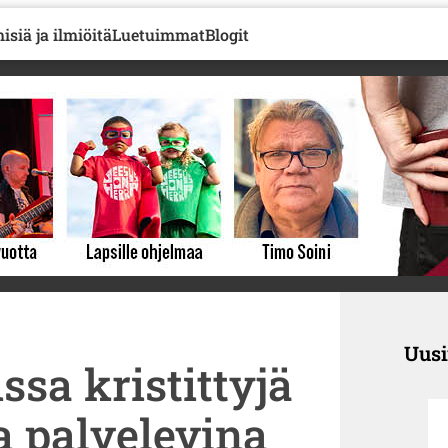
isiä ja ilmiöitä
Luetuimmat
Blogit
Uus
sa kristittyjä
a palvelevina