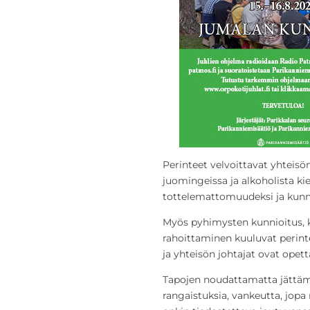
Perinteet velvoittavat yhteis
juomingeissa ja alkoholista k
tottelemattomuudeksi ja kunn
Myös pyhimysten kunnioitus, 
rahoittaminen kuuluvat perin
ja yhteisön johtajat ovat opett
Tapojen noudattamatta jättämis
rangaistuksia, vankeutta, jopa