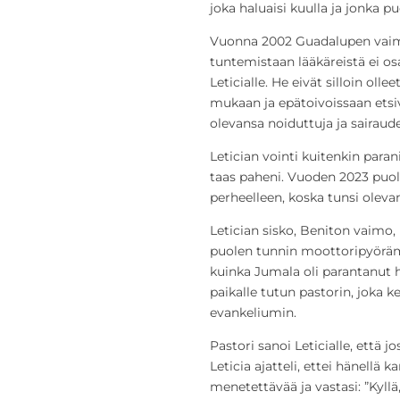
joka haluaisi kuulla ja jonka pu
Vuonna 2002 Guadalupen vaimo
tuntemistaan lääkäreistä ei os
Leticialle. He eivät silloin ollee
mukaan ja epätoivoissaan etsivä
olevansa noiduttuja ja sairau
Letician vointi kuitenkin paran
taas paheni. Vuoden 2023 puol
perheelleen, koska tunsi oleva
Letician sisko, Beniton vaimo, 
puolen tunnin moottoripyöräma
kuinka Jumala oli parantanut h
paikalle tutun pastorin, joka ke
evankeliumin.
Pastori sanoi Leticialle, että 
Leticia ajatteli, ettei hänellä
menetettävää ja vastasi: ”Kyllä,