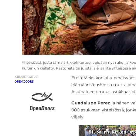
Yhteisössä, josta tämä artikkeli kertoo, voidaan nyt rukoilla k
kuitenkin kielletty. Pastoreita tai julistajia ei sallita yhteisössä
KIRJOITTANUT
Etelä-Meksikon alkuperäisväest
OPEN DOORS
elämäänsä uskossa mutta aina v
Asuinalueen muut asukkaat pitä
Guadalupe Perez
ja hänen v
000 asukkaan yhteisössä, jonk
viljely.