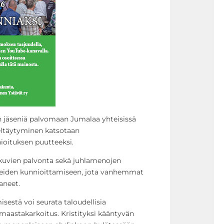
ön jäseniä palvomaan Jumalaa yhteisissä
ieltäytyminen katsotaan
ioituksen puutteeksi.
kuvien palvonta sekä juhlamenojen
teiden kunnioittamiseen, jota vanhemmat
aneet.
estä voi seurata taloudellisia
 maastakarkoitus. Kristityksi kääntyvän