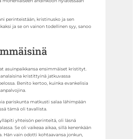
sa monenlaiseen ahdinkoon hylätessään
ni perinteistään, kristinusko ja sen
aksi ja se on vainon todellinen syy, sanoo
simmäisinä
at asuinpaikkansa ensimmäiset kristityt.
analaisina kristittyinä jatkuvassa
elossa. Benito kertoo, kuinka evankelisia
nanpalvojina.
ia pariskunta matkusti salaa lähimpään
sä tämä oli tavallista.
lläpiti yhteisön perinteitä, oli läsnä
lassa. Se oli vaikeaa aikaa, sillä kenenkään
a. Hän vain odotti kohtaavansa jonkun,