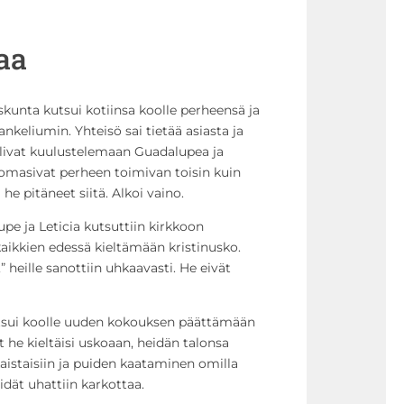
aa
skunta kutsui kotiinsa koolle perheensä ja
vankeliumin. Yhteisö sai tietää asiasta ja
tulivat kuulustelemaan Guadalupea ja
huomasivat perheen toimivan toisin kuin
he pitäneet siitä. Alkoi vaino.
pe ja Leticia kutsuttiin kirkkoon
aikkien edessä kieltämään kristinusko.
,” heille sanottiin uhkaavasti. He eivät
utsui koolle uuden kokouksen päättämään
t he kieltäisi uskoaan, heidän talonsa
tkaistaisiin ja puiden kaataminen omilla
eidät uhattiin karkottaa.