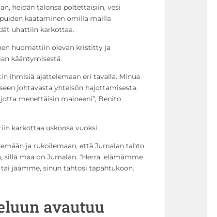
aan, heidän talonsa poltettaisiin, vesi
ja puiden kaataminen omilla mailla
idät uhattiin karkottaa.
en huomattiin olevan kristitty ja
ian kääntymisestä.
tin ihmisiä ajattelemaan eri tavalla. Minua
seen johtavasta yhteisön hajottamisesta.
, jotta menettäisin maineeni”, Benito
in karkottaa uskonsa vuoksi.
tkemään ja rukoilemaan, että Jumalan tahto
n, sillä maa on Jumalan. “Herra, elämämme
tai jäämme, sinun tahtosi tapahtukoon.
eluun avautuu