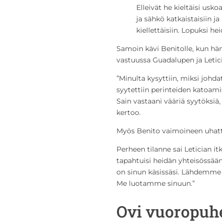
Elleivät he kieltäisi usko
ja sähkö katkaistaisiin 
kiellettäisiin. Lopuksi he
Samoin kävi Benitolle, kun hän
vastuussa Guadalupen ja Letic
”Minulta kysyttiin, miksi johda
syytettiin perinteiden katoami
Sain vastaani vääriä syytöksiä
kertoo.
Myös Benito vaimoineen uhatti
Perheen tilanne sai Letician i
tapahtuisi heidän yhteisössää
on sinun käsissäsi. Lähdemme 
Me luotamme sinuun.”
Ovi vuoropuh