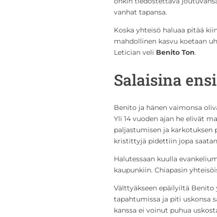
onkin tiedostettava joutuvan
vanhat tapansa.
Koska yhteisö haluaa pitää kiin
mahdollinen kasvu koetaan uhk
Letician veli
Benito Ton
.
Salaisina en
Benito ja hänen vaimonsa oliv
Yli 14 vuoden ajan he elivät ma
paljastumisen ja karkotuksen p
kristittyjä pidettiin jopa saata
Halutessaan kuulla evankelium
kaupunkiin. Chiapasin yhteisöis
Välttyäkseen epäilyiltä Benito y
tapahtumissa ja piti uskonsa sa
kanssa ei voinut puhua uskost