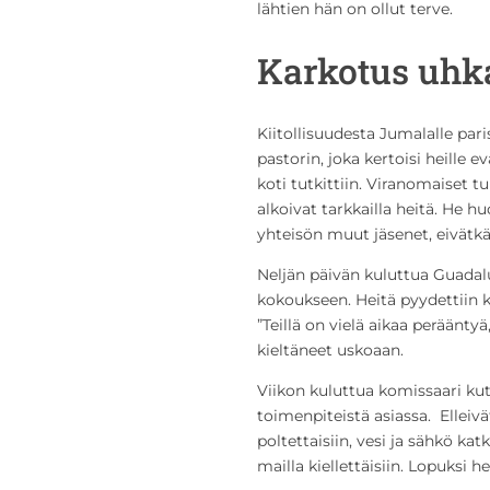
lähtien hän on ollut terve.
Karkotus uhk
Kiitollisuudesta Jumalalle pari
pastorin, joka kertoisi heille e
koti tutkittiin. Viranomaiset 
alkoivat tarkkailla heitä. He 
yhteisön muut jäsenet, eivätkä 
Neljän päivän kuluttua Guadalu
kokoukseen. Heitä pyydettiin k
”Teillä on vielä aikaa perääntyä
kieltäneet uskoaan.
Viikon kuluttua komissaari k
toimenpiteistä asiassa. Elleivä
poltettaisiin, vesi ja sähkö ka
mailla kiellettäisiin. Lopuksi h