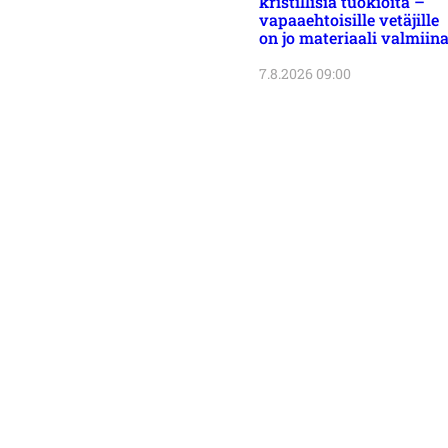
kristillisiä tuokioita –
vapaaehtoisille vetäjille
on jo materiaali valmiin
7.8.2026 09:00