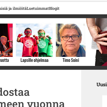
isiä ja ilmiöitä
Luetuimmat
Blogit
Uus
dostaa
meen vuonna