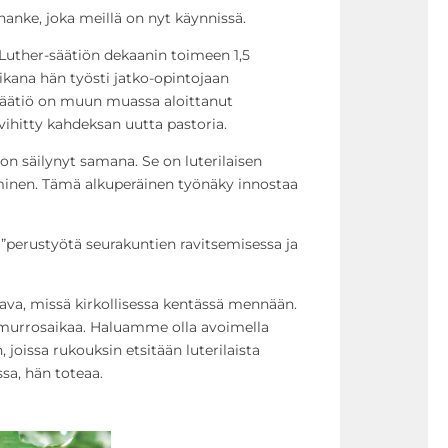
anke, joka meillä on nyt käynnissä.
 Luther-säätiön dekaanin toimeen 1,5
ikana hän työsti jatko-opintojaan
-säätiö on muun muassa aloittanut
n vihitty kahdeksan uutta pastoria.
on säilynyt samana. Se on luterilaisen
inen. Tämä alkuperäinen työnäky innostaa
 ”perustyötä seurakuntien ravitsemisessa ja
va, missä kirkollisessa kentässä mennään.
urrosaikaa. Haluamme olla avoimella
n, joissa rukouksin etsitään luterilaista
sa, hän toteaa.