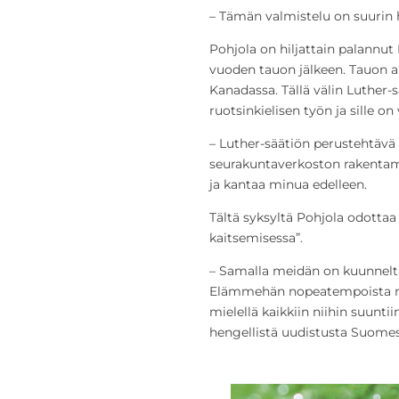
– Tämän valmistelu on suurin h
Pohjola on hiljattain palannut
vuoden tauon jälkeen. Tauon a
Kanadassa. Tällä välin Luther
ruotsinkielisen työn ja sille o
– Luther-säätiön perustehtävä 
seurakuntaverkoston rakentam
ja kantaa minua edelleen.
Tältä syksyltä Pohjola odottaa
kaitsemisessa”.
– Samalla meidän on kuunnelta
Elämmehän nopeatempoista m
mielellä kaikkiin niihin suuntii
hengellistä uudistusta Suomes