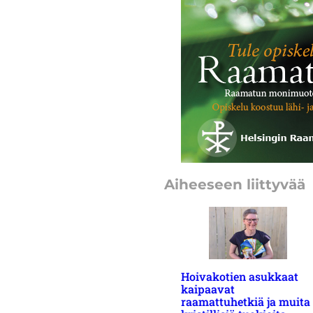
Aiheeseen liittyvää
Hoivakotien asukkaat
kaipaavat
raamattuhetkiä ja muita