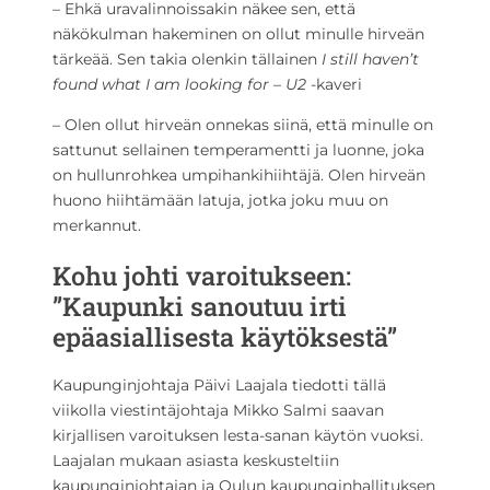
– Ehkä uravalinnoissakin näkee sen, että
näkökulman hakeminen on ollut minulle hirveän
tärkeää. Sen takia olenkin tällainen
I still haven’t
found what I am looking for – U2
-kaveri
– Olen ollut hirveän onnekas siinä, että minulle on
sattunut sellainen temperamentti ja luonne, joka
on hullunrohkea umpihankihiihtäjä. Olen hirveän
huono hiihtämään latuja, jotka joku muu on
merkannut.
Kohu johti varoitukseen:
”Kaupunki sanoutuu irti
epäasiallisesta käytöksestä”
Kaupunginjohtaja Päivi Laajala tiedotti tällä
viikolla viestintäjohtaja Mikko Salmi saavan
kirjallisen varoituksen lesta-sanan käytön vuoksi.
Laajalan mukaan asiasta keskusteltiin
kaupunginjohtajan ja Oulun kaupunginhallituksen