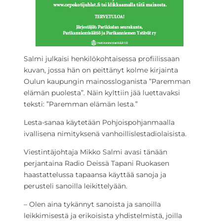
Salmi julkaisi henkilökohtaisessa profiilissaan
kuvan, jossa hän on peittänyt kolme kirjainta
Oulun kaupungin mainossloganista ”Paremman
elämän puolesta”. Näin kylttiin jää luettavaksi
teksti: ”Paremman elämän lesta.”
Lesta-sanaa käytetään Pohjoispohjanmaalla
ivallisena nimityksenä vanhoillislestadiolaisista.
Viestintäjohtaja Mikko Salmi avasi tänään
perjantaina Radio Deissä Tapani Ruokasen
haastattelussa tapaansa käyttää sanoja ja
perusteli sanoilla leikittelyään.
– Olen aina tykännyt sanoista ja sanoilla
leikkimisestä ja erikoisista yhdistelmistä, joilla