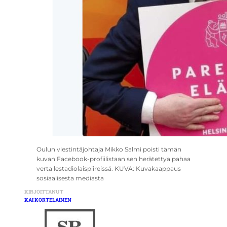
Oulun viestintäjohtaja Mikko Salmi poisti tämän
kuvan Facebook-profiilistaan sen herätettyä pahaa
verta lestadiolaispiireissä. KUVA: Kuvakaappaus
sosiaalisesta mediasta
KIRJOITTANUT
KAI KORTELAINEN