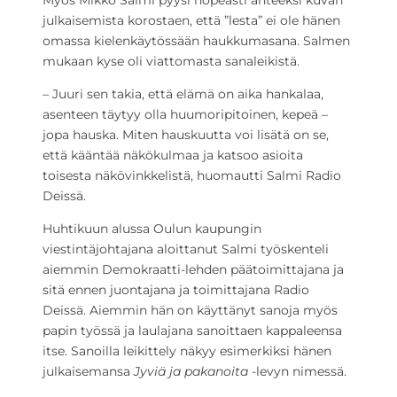
Myös Mikko Salmi pyysi nopeasti anteeksi kuvan
julkaisemista korostaen, että ”lesta” ei ole hänen
omassa kielenkäytössään haukkumasana. Salmen
mukaan kyse oli viattomasta sanaleikistä.
­– Juuri sen takia, että elämä on aika hankalaa,
asenteen täytyy olla huumoripitoinen, kepeä –
jopa hauska. Miten hauskuutta voi lisätä on se,
että kääntää näkökulmaa ja katsoo asioita
toisesta näkövinkkelistä, huomautti Salmi Radio
Deissä.
Huhtikuun alussa Oulun kaupungin
viestintäjohtajana aloittanut Salmi työskenteli
aiemmin Demokraatti-lehden päätoimittajana ja
sitä ennen juontajana ja toimittajana Radio
Deissä. Aiemmin hän on käyttänyt sanoja myös
papin työssä ja laulajana sanoittaen kappaleensa
itse. Sanoilla leikittely näkyy esimerkiksi hänen
julkaisemansa
Jyviä ja pakanoita
-levyn nimessä.