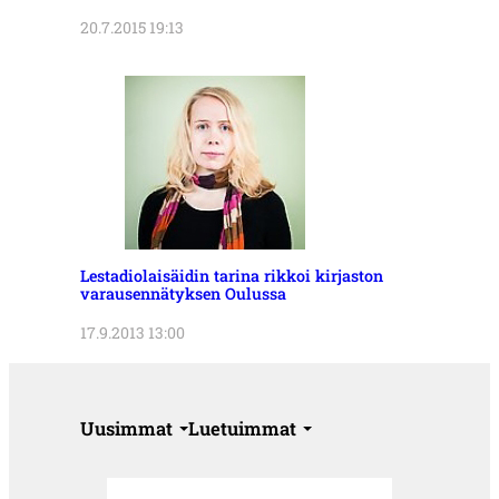
20.7.2015 19:13
Lestadiolaisäidin tarina rikkoi kirjaston
varausennätyksen Oulussa
17.9.2013 13:00
Uusimmat
Luetuimmat