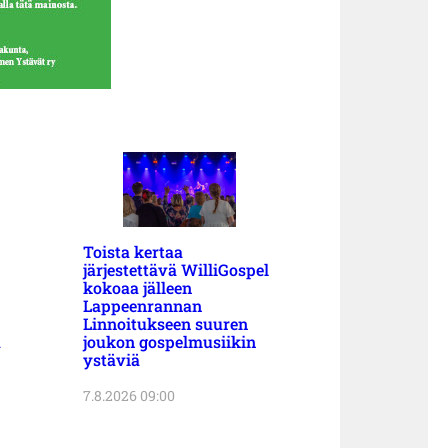
Toista kertaa
järjestettävä WilliGospel
kokoaa jälleen
Lappeenrannan
Linnoitukseen suuren
a
joukon gospelmusiikin
ystäviä
7.8.2026 09:00