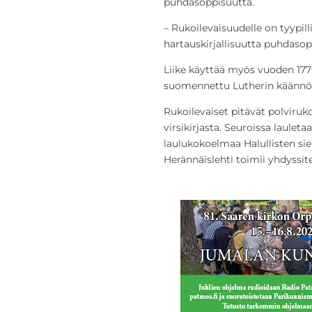
puhdasoppisuutta.
– Rukoilevaisuudelle on tyypil
hartauskirjallisuutta puhdasop
Liike käyttää myös vuoden 177
suomennettu Lutherin käännös
Rukoilevaiset pitävät polviruko
virsikirjasta. Seuroissa laulet
laulukokoelmaa Halullisten sie
Herännäislehti toimii yhdyssit