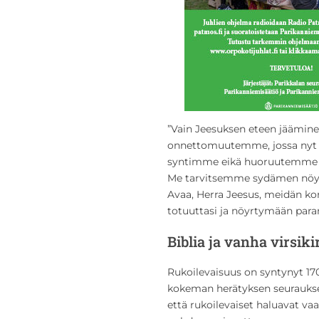
”Vain Jeesuksen eteen jäämi
onnettomuutemme, jossa nyt 
syntimme eikä huoruutemme h
Me tarvitsemme sydämen nöyr
Avaa, Herra Jeesus, meidän
totuuttasi ja nöyrtymään para
Biblia ja vanha virsiki
Rukoilevaisuus on syntynyt 1700
kokeman herätyksen seuraukse
että rukoilevaiset haluavat vaa