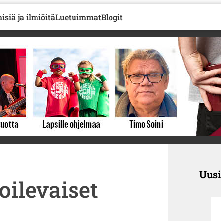
isiä ja ilmiöitä
Luetuimmat
Blogit
Uus
ilevaiset