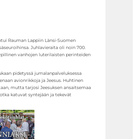
ontui Rauman Lappiin Länsi-Suomen
äseuroihinsa. Juhlavieraita oli noin 700.
yypillinen vanhojen luterilaisten perinteiden
ukaan pidetyssä jumalanpalveluksessa
enaan avionrikkoja ja Jeesus. Huhtinen
taan, mutta tarjosi Jeesuksen ansaitsemaa
jotka katuvat syntejään ja tekevät