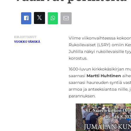
KIRJOITTANUT
Viime viikonvaihteessa koko
VUOKKO VÄNSKÄ
Rukoilevaiset (LSRY) omiin Kes
Juhlilla näkyi rukoilevaisille t
korostus.
1600-luvun kirkkokäsikirjan m
saarnasi
Martti Huhtinen
aihe
saarnasi haureuden syntiä vas
armoa ja anteeksiantoa niille, 
parannuksen.