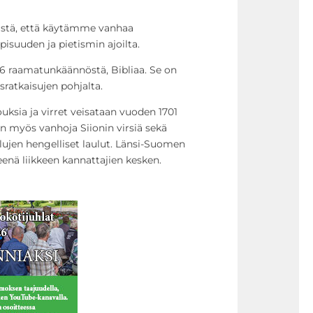
listä, että käytämme vanhaa
pisuuden ja pietismin ajoilta.
6 raamatunkäännöstä, Bibliaa. Se on
ratkaisujen pohjalta.
uksia ja virret veisataan vuoden 1701
aan myös vanhoja Siionin virsiä sekä
lujen hengelliset laulut. Länsi-Suomen
eenä liikkeen kannattajien kesken.