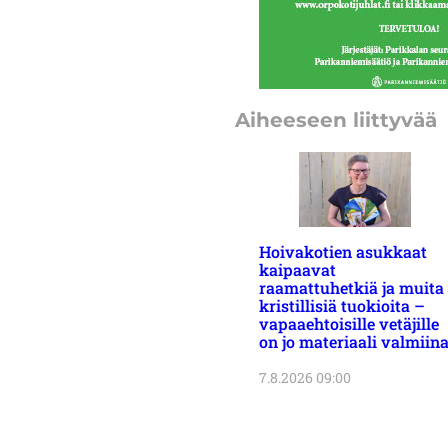
Aiheeseen liittyvää
Hoivakotien asukkaat
kaipaavat
raamattuhetkiä ja muita
kristillisiä tuokioita –
vapaaehtoisille vetäjille
on jo materiaali valmiin
7.8.2026 09:00