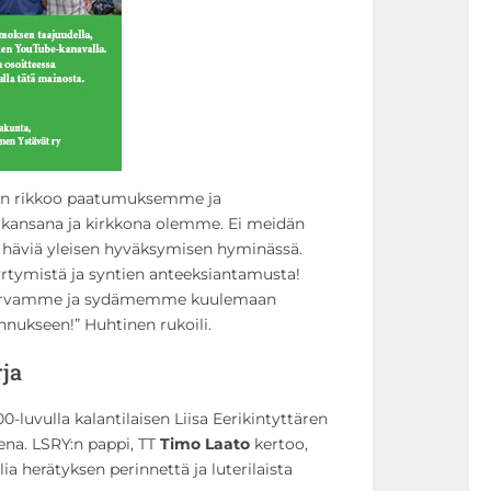
nen rikkoo paatumuksemme ja
kansana ja kirkkona olemme. Ei meidän
äviä yleisen hyväksymisen hyminässä.
tymistä ja syntien anteeksiantamusta!
 korvamme ja sydämemme kuulemaan
nnukseen!” Huhtinen rukoili.
rja
-luvulla kalantilaisen Liisa Eerikintyttären
na. LSRY:n pappi, TT
Timo Laato
kertoo,
lia herätyksen perinnettä ja luterilaista