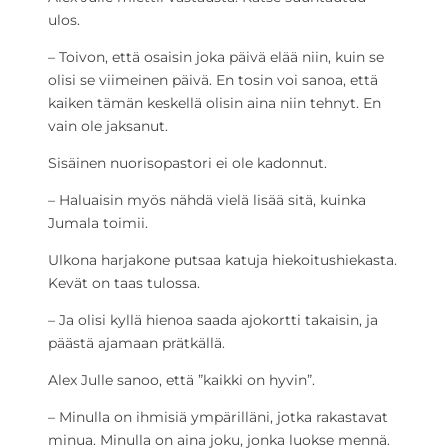
ulos.
– Toivon, että osaisin joka päivä elää niin, kuin se
olisi se viimeinen päivä. En tosin voi sanoa, että
kaiken tämän keskellä olisin aina niin tehnyt. En
vain ole jaksanut.
Sisäinen nuorisopastori ei ole kadonnut.
– Haluaisin myös nähdä vielä lisää sitä, kuinka
Jumala toimii.
Ulkona harjakone putsaa katuja hiekoitushiekasta.
Kevät on taas tulossa.
– Ja olisi kyllä hienoa saada ajokortti takaisin, ja
päästä ajamaan prätkällä.
Alex Julle sanoo, että ”kaikki on hyvin”.
– Minulla on ihmisiä ympärilläni, jotka rakastavat
minua. Minulla on aina joku, jonka luokse mennä.