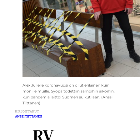
Alex Jullelle koronavuosi on ollut erilainen kuin
monille muille. Syöpä todettiin samoihin aikoihin,
kun pandemia laittoi Suomen sulkutilaan. (Anssi
Tiittanen)
KIRJOITTANUT
ANSSI TIITTANEN