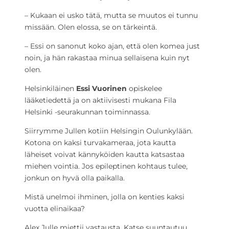
– Kukaan ei usko tätä, mutta se muutos ei tunnu
missään. Olen elossa, se on tärkeintä.
– Essi on sanonut koko ajan, että olen komea just
noin, ja hän rakastaa minua sellaisena kuin nyt
olen.
Helsinkiläinen
Essi Vuorinen
opiskelee
lääketiedettä ja on aktiivisesti mukana Fila
Helsinki -seurakunnan toiminnassa.
Siirrymme Jullen kotiin Helsingin Oulunkylään.
Kotona on kaksi turvakameraa, jota kautta
läheiset voivat kännyköiden kautta katsastaa
miehen vointia. Jos epileptinen kohtaus tulee,
jonkun on hyvä olla paikalla.
Mistä unelmoi ihminen, jolla on kenties kaksi
vuotta elinaikaa?
Alex Julle miettii vastausta. Katse suuntautuu