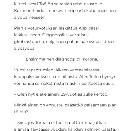
kiireellisesti Töölön sairaalan teho-osastolle.
Kortisonihoidot tehosivat nopeasti kohonneeseen
aivopaineeseen.
Pian aivoturvotuksen laskettua Alex pääsi
leikkaukseen. Diagnoosiksi varmistui
glioblastooma, neljännen pahanlaatuisuusasteen
aivosyöpä.
Ensimmäinen diagnoosi oli korona.
Vuosi tapahtumien jälkeen vantaalaisessa
kauppakeskuksessa on hiljaista. Alex Jullen hymyn
voi nähdä silmäkulmista maskin peittäessä suun.
– Olen nyt eläkeläinen, 29-vuotias Julle kertoo.
Minkälainen on ennuste, pääsetkö palaamaan pian
töihin?
– Siis… jos Jumala ei tee ihmettä, minä jatkan
elämää Taivaassa vuoden, kahden, kolmen päästä.