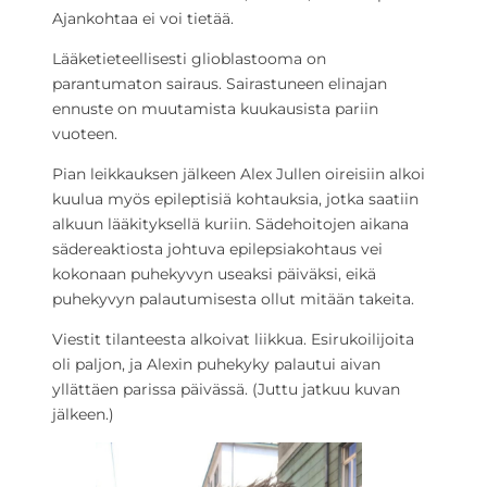
Ajankohtaa ei voi tietää.
Lääketieteellisesti glioblastooma on
parantumaton sairaus. Sairastuneen elinajan
ennuste on muutamista kuukausista pariin
vuoteen.
Pian leikkauksen jälkeen Alex Jullen oireisiin alkoi
kuulua myös epileptisiä kohtauksia, jotka saatiin
alkuun lääkityksellä kuriin. Sädehoitojen aikana
sädereaktiosta johtuva epilepsiakohtaus vei
kokonaan puhekyvyn useaksi päiväksi, eikä
puhekyvyn palautumisesta ollut mitään takeita.
Viestit tilanteesta alkoivat liikkua. Esirukoilijoita
oli paljon, ja Alexin puhekyky palautui aivan
yllättäen parissa päivässä. (Juttu jatkuu kuvan
jälkeen.)