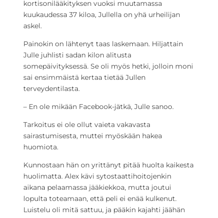
kortisonilääkityksen vuoksi muutamassa
kuukaudessa 37 kiloa, Jullella on yhä urheilijan
askel.
Painokin on lähtenyt taas laskemaan. Hiljattain
Julle juhlisti sadan kilon alitusta
somepäivityksessä. Se oli myös hetki, jolloin moni
sai ensimmäistä kertaa tietää Jullen
terveydentilasta.
– En ole mikään Facebook-jätkä, Julle sanoo.
Tarkoitus ei ole ollut vaieta vakavasta
sairastumisesta, muttei myöskään hakea
huomiota.
Kunnostaan hän on yrittänyt pitää huolta kaikesta
huolimatta. Alex kävi sytostaattihoitojenkin
aikana pelaamassa jääkiekkoa, mutta joutui
lopulta toteamaan, että peli ei enää kulkenut.
Luistelu oli mitä sattuu, ja pääkin kajahti jäähän