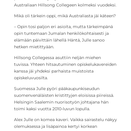
Australiaan Hillsong Collegeen kolmeksi vuodeksi.
Mikä oli tärkein oppi, mikä Australiasta jäi käteen?
– Opin tosi paljon eri asioita, mutta tärkeimpänä
opin tuntemaan Jumalan henkilökohtaisesti ja
elämään päivittäin lähellä Häntä, Julle sanoo
hetken mietittyään.
Hillsong Collegessa asuttiin neljän miehen
tuvissa. Yhteen hitsautuminen opiskelukavereiden
kanssa jäi yhdeksi parhaista muistoista
opiskeluvuosilta.
Suomessa Julle pyöri pääkaupunkiseudun
suomenvenäläisten kristittyjen eloisissa piireissä.
Helsingin Saalemin nuorisotyön johtajana hän
toimi kaksi vuotta 2010-luvun lopulla.
Alex Julle on komea kaveri. Vaikka sairastelu näkyy
olemuksessa ja lisäpainoa kertyi korkean