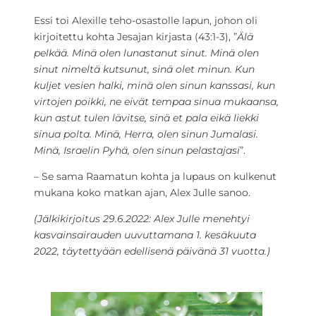
Essi toi Alexille teho-osastolle lapun, johon oli
kirjoitettu kohta Jesajan kirjasta (43:1-3), ”
Älä
pelkää. Minä olen lunastanut sinut. Minä olen
sinut nimeltä kutsunut, sinä olet minun. Kun
kuljet vesien halki, minä olen sinun kanssasi, kun
virtojen poikki, ne eivät tempaa sinua mukaansa,
kun astut tulen lävitse, sinä et pala eikä liekki
sinua polta. Minä, Herra, olen sinun Jumalasi.
Minä, Israelin Pyhä, olen sinun pelastajasi
”.
– Se sama Raamatun kohta ja lupaus on kulkenut
mukana koko matkan ajan, Alex Julle sanoo.
(Jälkikirjoitus 29.6.2022: Alex Julle menehtyi
kasvainsairauden uuvuttamana 1. kesäkuuta
2022, täytettyään edellisenä päivänä 31 vuotta.)