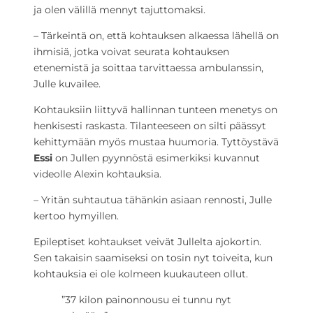
ja olen välillä mennyt tajuttomaksi.
– Tärkeintä on, että kohtauksen alkaessa lähellä on
ihmisiä, jotka voivat seurata kohtauksen
etenemistä ja soittaa tarvittaessa ambulanssin,
Julle kuvailee.
Kohtauksiin liittyvä hallinnan tunteen menetys on
henkisesti raskasta. Tilanteeseen on silti päässyt
kehittymään myös mustaa huumoria. Tyttöystävä
Essi
on Jullen pyynnöstä esimerkiksi kuvannut
videolle Alexin kohtauksia.
– Yritän suhtautua tähänkin asiaan rennosti, Julle
kertoo hymyillen.
Epileptiset kohtaukset veivät Jullelta ajokortin.
Sen takaisin saamiseksi on tosin nyt toiveita, kun
kohtauksia ei ole kolmeen kuukauteen ollut.
”37 kilon painonnousu ei tunnu nyt