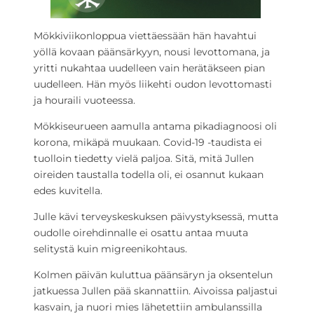
Mökkiviikonloppua viettäessään hän havahtui
yöllä kovaan päänsärkyyn, nousi levottomana, ja
yritti nukahtaa uudelleen vain herätäkseen pian
uudelleen. Hän myös liikehti oudon levottomasti
ja houraili vuoteessa.
Mökkiseurueen aamulla antama pikadiagnoosi oli
korona, mikäpä muukaan. Covid-19 -taudista ei
tuolloin tiedetty vielä paljoa. Sitä, mitä Jullen
oireiden taustalla todella oli, ei osannut kukaan
edes kuvitella.
Julle kävi terveyskeskuksen päivystyksessä, mutta
oudolle oirehdinnalle ei osattu antaa muuta
selitystä kuin migreenikohtaus.
Kolmen päivän kuluttua päänsäryn ja oksentelun
jatkuessa Jullen pää skannattiin. Aivoissa paljastui
kasvain, ja nuori mies lähetettiin ambulanssilla