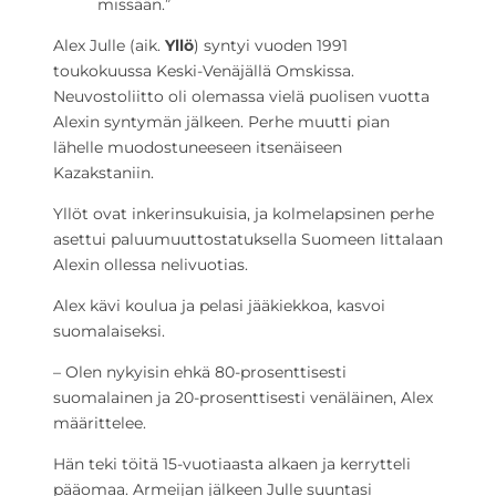
missään.”
Alex Julle (aik.
Yllö
) syntyi vuoden 1991
toukokuussa Keski-Venäjällä Omskissa.
Neuvostoliitto oli olemassa vielä puolisen vuotta
Alexin syntymän jälkeen. Perhe muutti pian
lähelle muodostuneeseen itsenäiseen
Kazakstaniin.
Yllöt ovat inkerinsukuisia, ja kolmelapsinen perhe
asettui paluumuuttostatuksella Suomeen Iittalaan
Alexin ollessa nelivuotias.
Alex kävi koulua ja pelasi jääkiekkoa, kasvoi
suomalaiseksi.
– Olen nykyisin ehkä 80-prosenttisesti
suomalainen ja 20-prosenttisesti venäläinen, Alex
määrittelee.
Hän teki töitä 15-vuotiaasta alkaen ja kerrytteli
pääomaa. Armeijan jälkeen Julle suuntasi