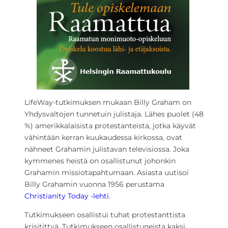
LifeWay-tutkimuksen mukaan Billy Graham on
Yhdysvaltojen tunnetuin julistaja. Lähes puolet (48
%) amerikkalaisista protestanteista, jotka käyvät
vähintään kerran kuukaudessa kirkossa, ovat
nähneet Grahamin julistavan televisiossa. Joka
kymmenes heistä on osallistunut johonkin
Grahamin missiotapahtumaan. Asiasta uutisoi
Billy Grahamin vuonna 1956 perustama
Christianity Today -lehti
.
Tutkimukseen osallistui tuhat protestanttista
krisitittyä. Tutkimukseen osallistuneista kaksi