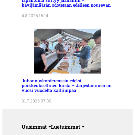
tapahtuma siirtyy jäähalliin –
kävijämäärän odotetaan edelleen nousevan
4.8.2026 16:14
Juhannuskonferenssia edelsi
poikkeuksellinen kiista – Järjestäminen on
vuosi vuodelta kalliimpaa
31.7.2026 07:00
Uusimmat
Luetuimmat