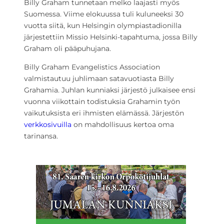
Billy Graham tunnetaan melko laajasti myös
Suomessa. Viime elokuussa tuli kuluneeksi 30
vuotta siitä, kun Helsingin olympiastadionilla
järjestettiin Missio Helsinki-tapahtuma, jossa Billy
Graham oli pääpuhujana.
Billy Graham Evangelistics Association
valmistautuu juhlimaan satavuotiasta Billy
Grahamia. Juhlan kunniaksi järjestö julkaisee ensi
vuonna viikottain todistuksia Grahamin työn
vaikutuksista eri ihmisten elämässä. Järjestön
verkkosivuilla
on mahdollisuus kertoa oma
tarinansa.