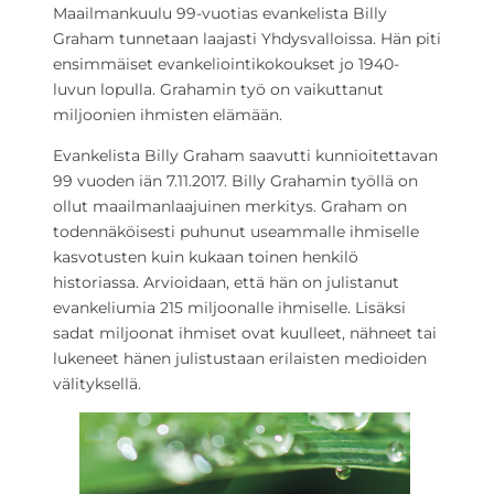
Maailmankuulu 99-vuotias evankelista Billy
Graham tunnetaan laajasti Yhdysvalloissa. Hän piti
ensimmäiset evankeliointikokoukset jo 1940-
luvun lopulla. Grahamin työ on vaikuttanut
miljoonien ihmisten elämään.
Evankelista Billy Graham saavutti kunnioitettavan
99 vuoden iän 7.11.2017. Billy Grahamin työllä on
ollut maailmanlaajuinen merkitys. Graham on
todennäköisesti puhunut useammalle ihmiselle
kasvotusten kuin kukaan toinen henkilö
historiassa. Arvioidaan, että hän on julistanut
evankeliumia 215 miljoonalle ihmiselle. Lisäksi
sadat miljoonat ihmiset ovat kuulleet, nähneet tai
lukeneet hänen julistustaan erilaisten medioiden
välityksellä.