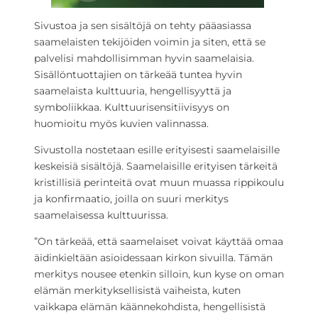
Sivustoa ja sen sisältöjä on tehty pääasiassa
saamelaisten tekijöiden voimin ja siten, että se
palvelisi mahdollisimman hyvin saamelaisia.
Sisällöntuottajien on tärkeää tuntea hyvin
saamelaista kulttuuria, hengellisyyttä ja
symboliikkaa. Kulttuurisensitiivisyys on
huomioitu myös kuvien valinnassa.
Sivustolla nostetaan esille erityisesti saamelaisille
keskeisiä sisältöjä. Saamelaisille erityisen tärkeitä
kristillisiä perinteitä ovat muun muassa rippikoulu
ja konfirmaatio, joilla on suuri merkitys
saamelaisessa kulttuurissa.
”On tärkeää, että saamelaiset voivat käyttää omaa
äidinkieltään asioidessaan
kirkon
sivuilla. Tämän
merkitys nousee etenkin silloin, kun kyse on oman
elämän merkityksellisistä vaiheista, kuten
vaikkapa elämän käännekohdista, hengellisistä