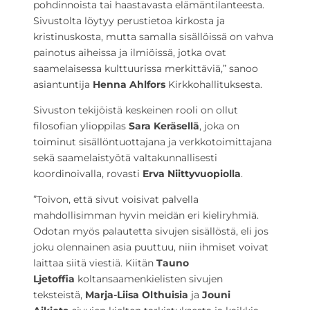
pohdinnoista tai haastavasta elämäntilanteesta.
Sivustolta löytyy perustietoa kirkosta ja
kristinuskosta, mutta samalla sisällöissä on vahva
painotus aiheissa ja ilmiöissä, jotka ovat
saamelaisessa kulttuurissa merkittäviä,” sanoo
asiantuntija
Henna Ahlfors
Kirkko
hallituksesta.
Sivuston tekijöistä keskeinen rooli on ollut
filosofian ylioppilas
Sara Keräsellä
, joka on
toiminut sisällöntuottajana ja verkkotoimittajana
sekä saamelaistyötä valtakunnallisesti
koordinoivalla, rovasti
Erva Niittyvuopiolla
.
”Toivon, että sivut voisivat palvella
mahdollisimman hyvin meidän eri kieliryhmiä.
Odotan myös palautetta sivujen sisällöstä, eli jos
joku olennainen asia puuttuu, niin ihmiset voivat
laittaa siitä viestiä. Kiitän
Tauno
Ljetoffia
koltansaamenkielisten sivujen
teksteistä,
Marja-Liisa Olthuisia
ja
Jouni