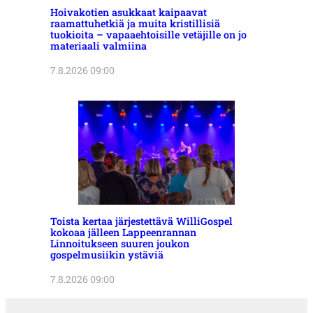
Hoivakotien asukkaat kaipaavat
raamattuhetkiä ja muita kristillisiä
tuokioita – vapaaehtoisille vetäjille on jo
materiaali valmiina
7.8.2026 09:00
Toista kertaa järjestettävä WilliGospel
kokoaa jälleen Lappeenrannan
Linnoitukseen suuren joukon
gospelmusiikin ystäviä
7.8.2026 09:00