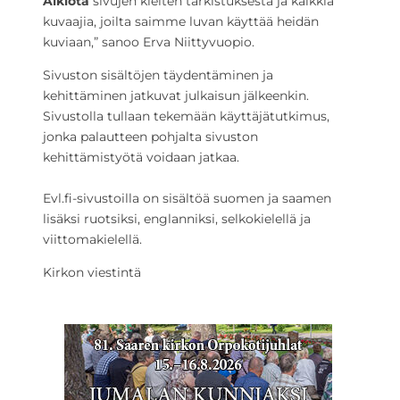
Aikiota
sivujen kielten tarkistuksesta ja kaikkia
kuvaajia, joilta saimme luvan käyttää heidän
kuviaan,” sanoo Erva Niittyvuopio.
Sivuston sisältöjen täydentäminen ja
kehittäminen jatkuvat julkaisun jälkeenkin.
Sivustolla tullaan tekemään käyttäjätutkimus,
jonka palautteen pohjalta sivuston
kehittämistyötä voidaan jatkaa.
Evl.fi-sivustoilla on sisältöä suomen ja saamen
lisäksi ruotsiksi, englanniksi, selkokielellä ja
viittomakielellä.
Kirkon viestintä