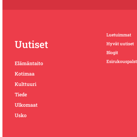
Luetuimmat
Uutiset
Hyvät uutiset
Blogit
Esirukouspals
Elämäntaito
Kotimaa
Kulttuuri
Tiede
Ulkomaat
Usko