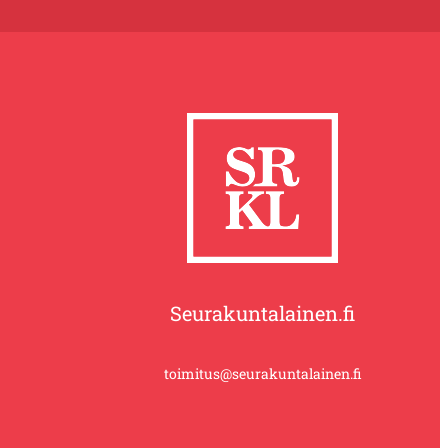
Seurakuntalainen.fi
toimitus@seurakuntalainen.fi