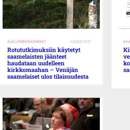
ALKUPERÄISKANSAT
4.8.2022 16:47
SA
Rotututkimuksiin käytetyt
Ki
saamelaisten jäänteet
ve
haudataan uudelleen
ko
kirkkomaahan – Venäjän
sa
saamelaiset ulos tilaisuudesta