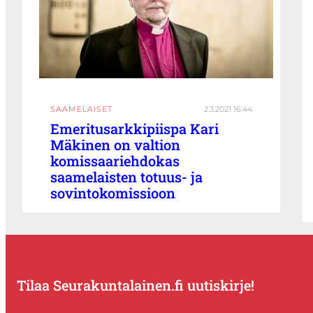
SAAMELAISET
2.3.2021 16:44
Emeritusarkkipiispa Kari
Mäkinen on valtion
komissaariehdokas
saamelaisten totuus- ja
sovintokomissioon
Tilaa Seurakuntalainen.fi uutiskirje!