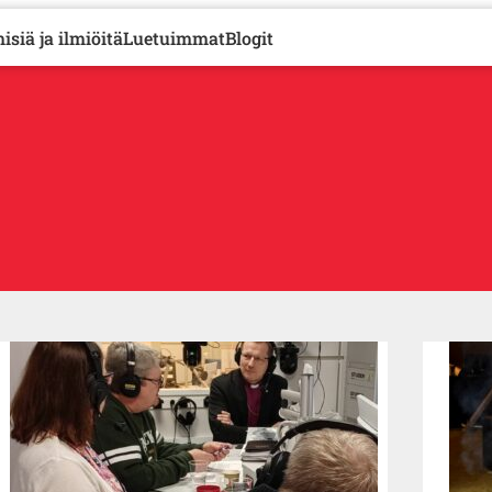
isiä ja ilmiöitä
Luetuimmat
Blogit