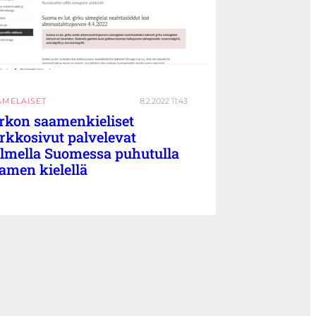
AMELAISET
8.2.2022 11:43
rkon saamenkieliset
rkkosivut palvelevat
lmella Suomessa puhutulla
amen kielellä