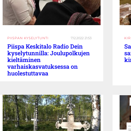
PIISPAN KYSELYTUNTI
7.12.2022 21:53
KI
Piispa Keskitalo Radio Dein
Sa
kyselytunnilla: Joulupolkujen
sa
kieltäminen
ki
varhaiskasvatuksessa on
huolestuttavaa