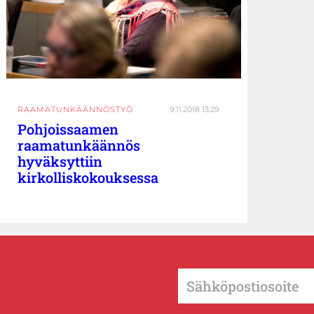
RAAMATUNKÄÄNNÖSTYÖ
9.11.2018 13:29
Pohjoissaamen
raamatunkäännös
hyväksyttiin
kirkolliskokouksessa