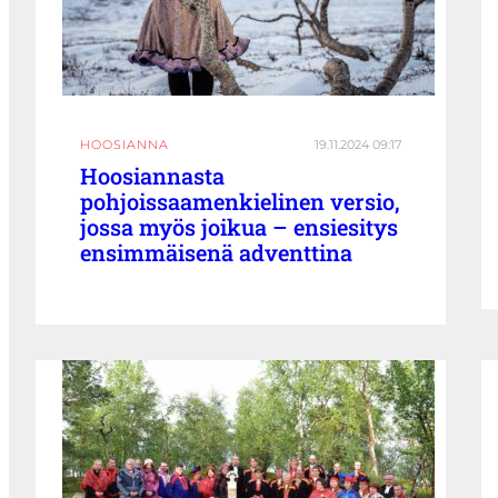
HOOSIANNA
19.11.2024 09:17
Hoosiannasta
pohjoissaamenkielinen versio,
jossa myös joikua – ensiesitys
ensimmäisenä adventtina