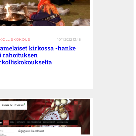
RKOLLISKOKOUS
10.11.2022 13:48
amelaiset kirkossa -hanke
i rahoituksen
rkolliskokoukselta