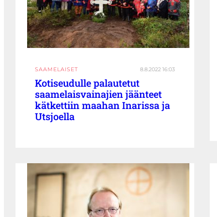
SAAMELAISET
8.8.2022 16:03
Kotiseudulle palautetut
saamelaisvainajien jäänteet
kätkettiin maahan Inarissa ja
Utsjoella