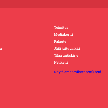
Toimitus
Mediakortti
Palaute
ta
Jätä juttuvinkki
Tilaa uutiskirje
Netiketti
Näytä omat evästeasetukseni