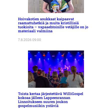
Hoivakotien asukkaat kaipaavat
raamattuhetkiä ja muita kristillisiä
tuokioita – vapaaehtoisille vetäjille on jo
materiaali valmiina
7.8.2026 09:00
Toista kertaa järjestettävä WilliGospel
kokoaa jälleen Lappeenrannan
Linnoitukseen suuren joukon
gospelmusiikin ystäviä