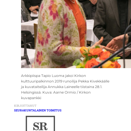
Arkkipiispa Tapio Luoma jakoi Kirkon
kulttuuripalkinnon 2019 runoilija Pekka Kivekkäälle
ja kuvataiteilija Annukka Laineelle tiistaina 28.1.
Helsingissä. Kuva: Aarne Ormio / Kirkon
kuvapankki
KIRJOITTANUT
SEURAKUNTALAINEN TOIMITUS