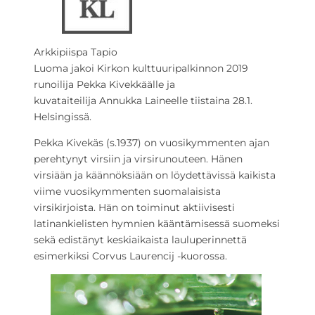
Arkkipiispa Tapio
Luoma jakoi Kirkon kulttuuripalkinnon 2019
runoilija Pekka Kivekkäälle ja
kuvataiteilija Annukka Laineelle tiistaina 28.1.
Helsingissä.
Pekka Kivekäs (s.1937) on vuosikymmenten ajan
perehtynyt virsiin ja virsirunouteen. Hänen
virsiään ja käännöksiään on löydettävissä kaikista
viime vuosikymmenten suomalaisista
virsikirjoista. Hän on toiminut aktiivisesti
latinankielisten hymnien kääntämisessä suomeksi
sekä edistänyt keskiaikaista lauluperinnettä
esimerkiksi Corvus Laurencij -kuorossa.