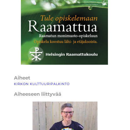
Aiheet
KIRKON KULTTUURIPALKINTO
Aiheeseen liittyvää