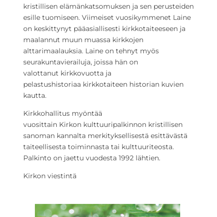
kristillisen elämänkatsomuksen ja sen perusteiden
esille tuomiseen. Viimeiset vuosikymmenet Laine
on keskittynyt pääasiallisesti
kirkko
taiteeseen ja
maalannut muun muassa
kirkko
jen
alttarimaalauksia. Laine on tehnyt myös
seurakuntavierailuja, joissa hän on
valottanut
kirkko
vuotta ja
pelastushistoriaa
kirkko
taiteen historian kuvien
kautta.
Kirkko
hallitus myöntää
vuosittain
Kirkon
kulttuuripalkinnon kristillisen
sanoman kannalta merkityksellisestä esittävästä
taiteellisesta toiminnasta tai kulttuuriteosta.
Palkinto on jaettu vuodesta 1992 lähtien.
Kirkon viestintä