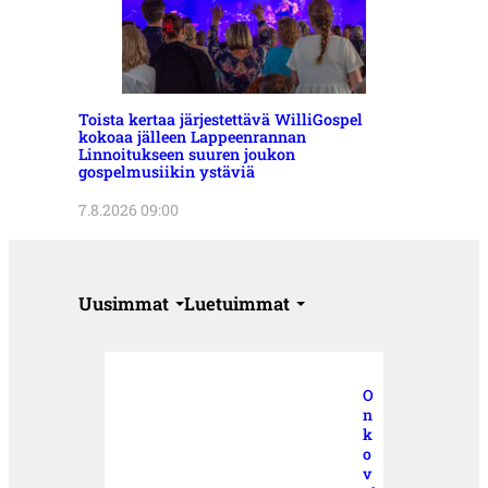
Toista kertaa järjestettävä WilliGospel
kokoaa jälleen Lappeenrannan
Linnoitukseen suuren joukon
gospelmusiikin ystäviä
7.8.2026 09:00
Uusimmat
Luetuimmat
O
n
k
o
v