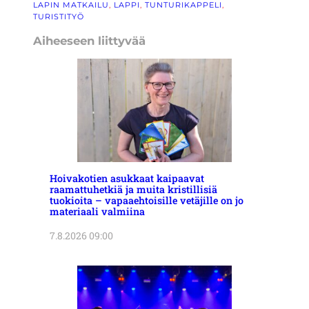
LAPIN MATKAILU
, 
LAPPI
, 
TUNTURIKAPPELI
, 
TURISTITYÖ
Aiheeseen liittyvää
Hoivakotien asukkaat kaipaavat
raamattuhetkiä ja muita kristillisiä
tuokioita – vapaaehtoisille vetäjille on jo
materiaali valmiina
7.8.2026 09:00