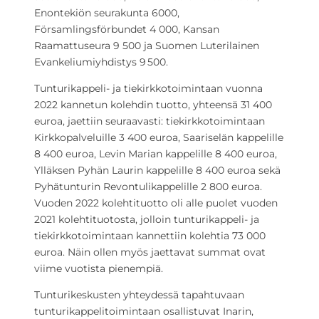
Enontekiön seurakunta 6000,
Församlingsförbundet 4 000, Kansan
Raamattuseura 9 500 ja Suomen Luterilainen
Evankeliumiyhdistys 9 500.
Tunturikappeli- ja tiekirkkotoimintaan vuonna
2022 kannetun kolehdin tuotto, yhteensä 31 400
euroa, jaettiin seuraavasti: tiekirkkotoimintaan
Kirkkopalveluille 3 400 euroa, Saariselän kappelille
8 400 euroa, Levin Marian kappelille 8 400 euroa,
Ylläksen Pyhän Laurin kappelille 8 400 euroa sekä
Pyhätunturin Revontulikappelille 2 800 euroa.
Vuoden 2022 kolehtituotto oli alle puolet vuoden
2021 kolehtituotosta, jolloin tunturikappeli- ja
tiekirkkotoimintaan kannettiin kolehtia 73 000
euroa. Näin ollen myös jaettavat summat ovat
viime vuotista pienempiä.
Tunturikeskusten yhteydessä tapahtuvaan
tunturikappelitoimintaan osallistuvat Inarin,