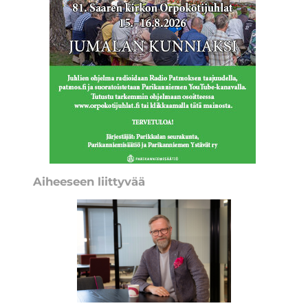
Aiheeseen liittyvää