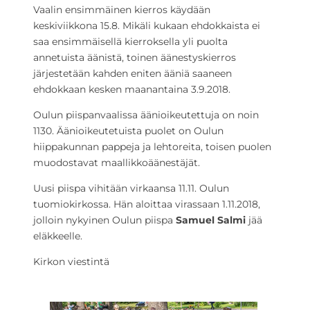
Vaalin ensimmäinen kierros käydään
keskiviikkona 15.8. Mikäli kukaan ehdokkaista ei
saa ensimmäisellä kierroksella yli puolta
annetuista äänistä, toinen äänestyskierros
järjestetään kahden eniten ääniä saaneen
ehdokkaan kesken maanantaina 3.9.2018.
Oulun piispanvaalissa äänioikeutettuja on noin
1130. Äänioikeutetuista puolet on Oulun
hiippakunnan pappeja ja lehtoreita, toisen puolen
muodostavat maallikkoäänestäjät.
Uusi piispa vihitään virkaansa 11.11. Oulun
tuomiokirkossa. Hän aloittaa virassaan 1.11.2018,
jolloin nykyinen Oulun piispa
Samuel Salmi
jää
eläkkeelle.
Kirkon viestintä