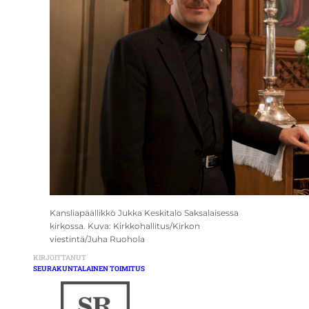
Kansliapäällikkö Jukka Keskitalo Saksalaisessa
kirkossa. Kuva: Kirkkohallitus/Kirkon
viestintä/Juha Ruohola
KIRJOITTANUT
SEURAKUNTALAINEN TOIMITUS