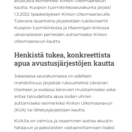
avustusta esimerkiksi Kirkon Ulkomaanavun
kautta. Kuopion tuomikirkkoseurakunta järjesti
1.3.2022 lipaskeräyksen Kirkon Ulkomaanavulle.
Tulevana lauantaina järjestetään tukikonsertit
Kuopion tuomikirkossa ja Maaningan kirkossa
ukrainalaisten perheiden auttamiseksi Kirkon
Ulkomaanavun kautta.
Henkistä tukea, konkreettista
apua avustusjärjestöjen kautta
Jokaisessa seurakunnassa on edelleen
mahdollisuus järjestää rukoushetkiä Ukrainan
tilanteen ja sodassa kärsivien muistamiseksi sekä
antaa taloudellista apua sodan uhrien
auttamiseksi esimerkiksi Kirkon Ulkomaanavun
(KUA) tai lähetysjärjestöjen kautta.
KUA:lla on valmius ja osaaminen auttaa akuutin
hätäavun ja pakolaisten vastaanottamisen lisäksi