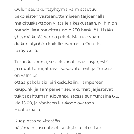
Oulun seurakuntayhtymä valmistautuu
pakolaisten vastaanottamiseen tarjoamalla
majoituskäyttöön viittä leirikeskustaan. Niihin on
mahdollista majoittaa noin 250 henkilöä. Lisäksi
yhtymä kerää varoja pakolaisia tukevaan
diakoniatyöhön kaikille avoimella Ouluilo-
keräyksellä.
Turun kaupunki, seurakunnat, avustusjärjestöt
ja
muut toimijat
ovat kokoontuneet, ja
Turussa
on
valmius
ottaa
pakolaisia
leirikeskuksiin.
Tampereen
kaupunki ja Tampereen seurakunnat järjestävät
tukitapahtuman Kiovanpuistossa sunnuntaina 6.3.
klo 15.00, ja Vanhaan kirkkoon avataan
Huolikahvila.
Kuopiossa selvitetään
hätämajoitusmahdollisuuksia ja rahallista