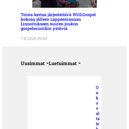
Toista kertaa järjestettävä WilliGospel
kokoaa jälleen Lappeenrannan
Linnoitukseen suuren joukon
gospelmusiikin ystäviä
7.8.2026 09:00
Uusimmat
Luetuimmat
O
n
k
o
v
al
ta
le
h