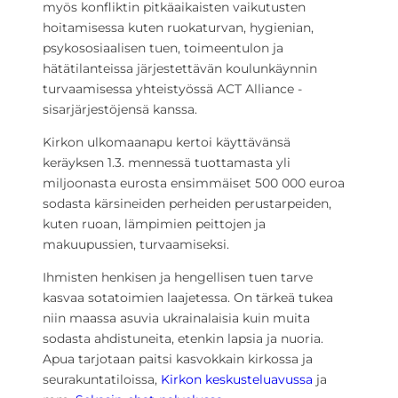
myös konfliktin pitkäaikaisten vaikutusten
hoitamisessa kuten ruokaturvan, hygienian,
psykososiaalisen tuen, toimeentulon ja
hätätilanteissa järjestettävän koulunkäynnin
turvaamisessa yhteistyössä ACT Alliance -
sisarjärjestöjensä kanssa.
Kirkon ulkomaanapu kertoi käyttävänsä
keräyksen 1.3. mennessä tuottamasta yli
miljoonasta eurosta ensimmäiset 500 000 euroa
sodasta kärsineiden perheiden perustarpeiden,
kuten ruoan, lämpimien peittojen ja
makuupussien, turvaamiseksi.
Ihmisten henkisen ja hengellisen tuen tarve
kasvaa sotatoimien laajetessa. On tärkeä tukea
niin maassa asuvia ukrainalaisia kuin muita
sodasta ahdistuneita, etenkin lapsia ja nuoria.
Apua tarjotaan paitsi kasvokkain kirkossa ja
seurakuntatiloissa,
Kirkon keskusteluavussa
ja