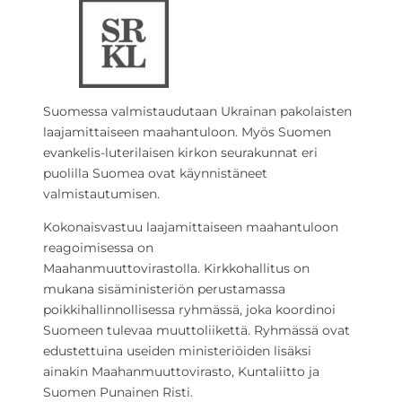
Suomessa valmistaudutaan Ukrainan pakolaisten
laajamittaiseen maahantuloon. Myös Suomen
evankelis-luterilaisen kirkon seurakunnat eri
puolilla Suomea ovat käynnistäneet
valmistautumisen.
Kokonaisvastuu laajamittaiseen maahantuloon
reagoimisessa on
Maahanmuuttovirastolla.
Kirkkohallitus on
mukana sisäministeriön perustamassa
poikkihallinnollisessa ryhmässä, joka koordinoi
Suomeen tulevaa muuttoliikettä.
Ryhmässä ovat
edustettuina useiden ministeriöiden lisäksi
ainakin Maahanmuuttovirasto, Kuntaliitto ja
Suomen Punainen Risti.