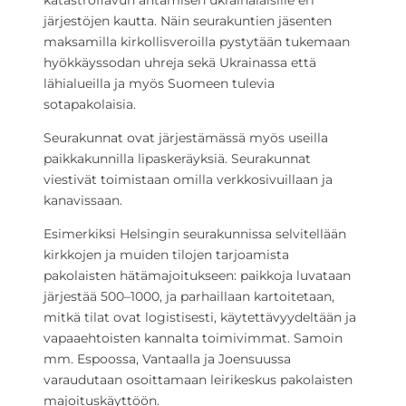
katastrofiavun antamisen ukrainalaisille eri
järjestöjen kautta. Näin seurakuntien jäsenten
maksamilla kirkollisveroilla pystytään tukemaan
hyökkäyssodan uhreja sekä Ukrainassa että
lähialueilla ja myös Suomeen tulevia
sotapakolaisia.
Seurakunnat ovat järjestämässä myös useilla
paikkakunnilla lipaskeräyksiä. Seurakunnat
viestivät toimistaan omilla verkkosivuillaan ja
kanavissaan.
Esimerkiksi Helsingin seurakunnissa selvitellään
kirkkojen ja muiden tilojen tarjoamista
pakolaisten hätämajoitukseen: paikkoja luvataan
järjestää 500–1000, ja parhaillaan kartoitetaan,
mitkä tilat ovat logistisesti, käytettävyydeltään ja
vapaaehtoisten kannalta toimivimmat. Samoin
mm. Espoossa, Vantaalla ja Joensuussa
varaudutaan osoittamaan leirikeskus pakolaisten
majoituskäyttöön.