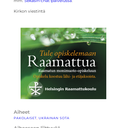
mm.
Sekasin-chat-palvelussa
.
Kirkon viestintä
Aiheet
PAKOLAISET
, 
UKRAINAN SOTA
Aiheeseen liittyvää