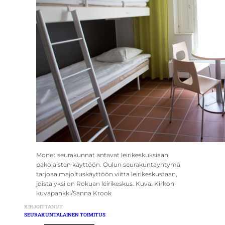
Monet seurakunnat antavat leirikeskuksiaan
pakolaisten käyttöön. Oulun seurakuntayhtymä
tarjoaa majoituskäyttöön viitta leirikeskustaan,
joista yksi on Rokuan leirikeskus. Kuva: Kirkon
kuvapankki/Sanna Krook
KIRJOITTANUT
SEURAKUNTALAINEN TOIMITUS