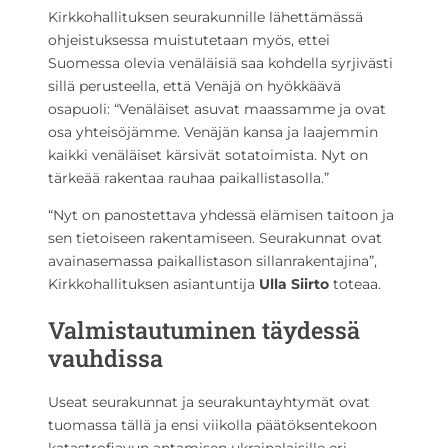
Kirkkohallituksen seurakunnille lähettämässä
ohjeistuksessa muistutetaan myös, ettei
Suomessa olevia venäläisiä saa kohdella syrjivästi
sillä perusteella, että Venäjä on hyökkäävä
osapuoli: “Venäläiset asuvat maassamme ja ovat
osa yhteisöjämme. Venäjän kansa ja laajemmin
kaikki venäläiset kärsivät sotatoimista. Nyt on
tärkeää rakentaa rauhaa paikallistasolla.”
“Nyt on panostettava yhdessä elämisen taitoon ja
sen tietoiseen rakentamiseen. Seurakunnat ovat
avainasemassa paikallistason sillanrakentajina”,
Kirkkohallituksen asiantuntija
Ulla Siirto
toteaa.
Valmistautuminen täydessä
vauhdissa
Useat seurakunnat ja seurakuntayhtymät ovat
tuomassa tällä ja ensi viikolla päätöksentekoon