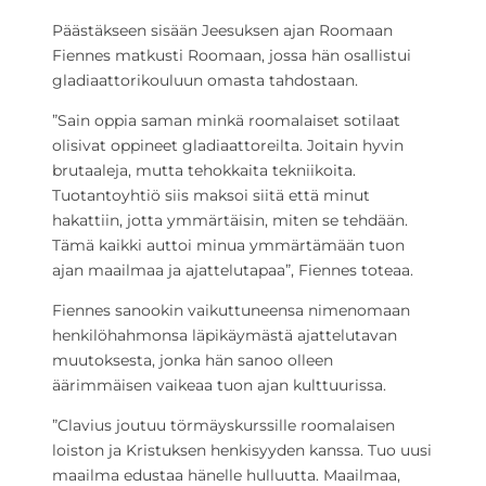
Päästäkseen sisään Jeesuksen ajan Roomaan
Fiennes matkusti Roomaan, jossa hän osallistui
gladiaattorikouluun omasta tahdostaan.
”Sain oppia saman minkä roomalaiset sotilaat
olisivat oppineet gladiaattoreilta. Joitain hyvin
brutaaleja, mutta tehokkaita tekniikoita.
Tuotantoyhtiö siis maksoi siitä että minut
hakattiin, jotta ymmärtäisin, miten se tehdään.
Tämä kaikki auttoi minua ymmärtämään tuon
ajan maailmaa ja ajattelutapaa”, Fiennes toteaa.
Fiennes sanookin vaikuttuneensa nimenomaan
henkilöhahmonsa läpikäymästä ajattelutavan
muutoksesta, jonka hän sanoo olleen
äärimmäisen vaikeaa tuon ajan kulttuurissa.
”Clavius joutuu törmäyskurssille roomalaisen
loiston ja Kristuksen henkisyyden kanssa. Tuo uusi
maailma edustaa hänelle hulluutta. Maailmaa,