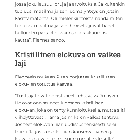
jossa joku lausuu loruja ja arvoituksia. Ja kuitenkin
tuo uusi maailma ja sen luoma yhteys on jotain
käsittämätöntä. Oli mielenkiintoista nähdä miten
tuo uusi maailma ja sen ihmiset ajoivat hänet
hulluuden partaalle uskonsa ja rakkautensa
kautta”, Fiennes sanoo.
Kristillinen elokuva on vaikea
laji
Fiennesin mukaan Risen horjuttaa kristillisten
elokuvien totuttua kaavaa.
”Tuottajat ovat onnistuneet tehtävässään hyvin.
He ovat onnistuneet luomaan kristillisen
elokuvan, joka on tehty kunnioituksella, mutta silti
viihdyttävästi. Tämä jos mikä on vaikea tehtävä.
Jos teet elokuvan liian uudistushenkisesti se ei
toimi. Ja jos taas olet liian konservatiivinen ja
kuiva, elokuva ei toimi suuremmalle yleisölle”,