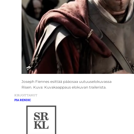
Joseph Fiennes esittää pääosaa uutuuselokuvassa
Risen. Kuva: Kuvakaappaus elokuvan trailerista.
KIRJOITTANUT
PIA RENDIC