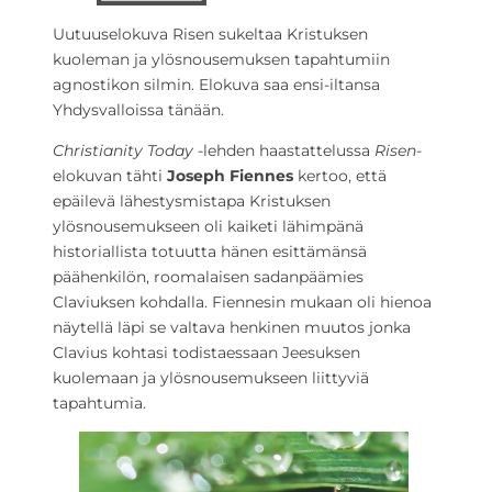
Uutuuselokuva Risen sukeltaa Kristuksen
kuoleman ja ylösnousemuksen tapahtumiin
agnostikon silmin. Elokuva saa ensi-iltansa
Yhdysvalloissa tänään.
Christianity Today
-lehden haastattelussa
Risen
-
elokuvan tähti
Joseph Fiennes
kertoo, että
epäilevä lähestysmistapa Kristuksen
ylösnousemukseen oli kaiketi lähimpänä
historiallista totuutta hänen esittämänsä
päähenkilön, roomalaisen sadanpäämies
Claviuksen kohdalla. Fiennesin mukaan oli hienoa
näytellä läpi se valtava henkinen muutos jonka
Clavius kohtasi todistaessaan Jeesuksen
kuolemaan ja ylösnousemukseen liittyviä
tapahtumia.