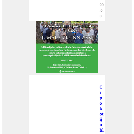
09
:0
0
O
r
p
o
k
ot
ij
u
hl