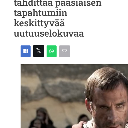
tähdittää pääsiäisen
tapahtumiin
keskittyvää
uutuuselokuvaa