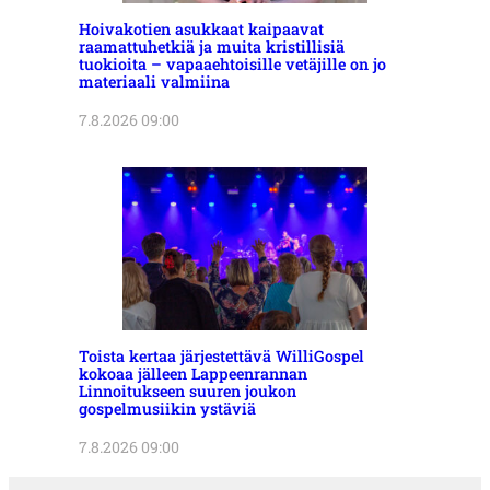
Hoivakotien asukkaat kaipaavat
raamattuhetkiä ja muita kristillisiä
tuokioita – vapaaehtoisille vetäjille on jo
materiaali valmiina
7.8.2026 09:00
Toista kertaa järjestettävä WilliGospel
kokoaa jälleen Lappeenrannan
Linnoitukseen suuren joukon
gospelmusiikin ystäviä
7.8.2026 09:00