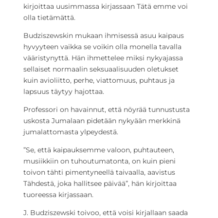
kirjoittaa uusimmassa kirjassaan Tätä emme voi
olla tietämättä.
Budziszewskin mukaan ihmisessä asuu kaipaus
hyvyyteen vaikka se voikin olla monella tavalla
vääristynyttä. Hän ihmettelee miksi nykyajassa
sellaiset normaalin seksuaalisuuden oletukset
kuin avioliitto, perhe, viattomuus, puhtaus ja
lapsuus täytyy hajottaa.
Professori on havainnut, että nöyrää tunnustusta
uskosta Jumalaan pidetään nykyään merkkinä
jumalattomasta ylpeydestä.
”Se, että kaipauksemme valoon, puhtauteen,
musiikkiin on tuhoutumatonta, on kuin pieni
toivon tähti pimentyneellä taivaalla, aavistus
Tähdestä, joka hallitsee päivää”, hän kirjoittaa
tuoreessa kirjassaan.
J. Budziszewski toivoo, että voisi kirjallaan saada