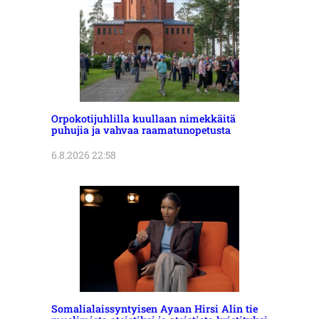
Orpokotijuhlilla kuullaan nimekkäitä
puhujia ja vahvaa raamatunopetusta
6.8.2026 22:58
Somalialaissyntyisen Ayaan Hirsi Alin tie