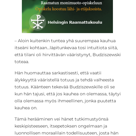
– Aloin kuitenkin tuntea yhä suurempaa kauhua
itseäni kohtaan…läpitunkevaa tosi intuitiota siitä,
että tilani oli hirvittävän vääristynyt, Budziszewski
toteaa.
Hän huomauttaa sarkastisesti, että vaatii
älykkyyttä vääristellä totuus ja tehdä valheesta
totuus. Käänteen tekevää Budziszewskille oli se
kun hän tajusi, että jos kauhea on olemassa, täytyi
olla olemassa myös ihmeellinen, jonka puutetta
kauhea on.
Tämä herääminen vei hänet tutkimustyönsä
keskipisteeseen, itsepetoksen ongelmaan ja
luonnollisen moraalilain todellisuuteen, josta hän