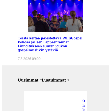
Toista kertaa järjestettävä WilliGospel
kokoaa jälleen Lappeenrannan
Linnoitukseen suuren joukon
gospelmusiikin ystäviä
7.8.2026 09:00
Uusimmat
Luetuimmat
O
n
k