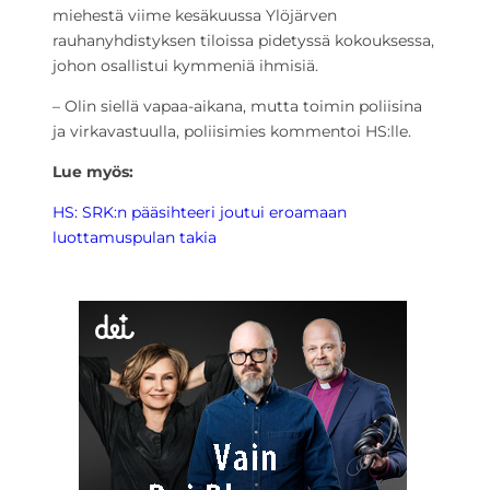
miehestä viime kesäkuussa Ylöjärven
rauhanyhdistyksen tiloissa pidetyssä kokouksessa,
johon osallistui kymmeniä ihmisiä.
– Olin siellä vapaa-aikana, mutta toimin poliisina
ja virkavastuulla, poliisimies kommentoi HS:lle.
Lue myös:
HS: SRK:n pääsihteeri joutui eroamaan
luottamuspulan takia