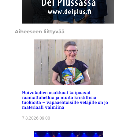
Aiheeseen liittyvää
Hoivakotien asukkaat kaipaavat
raamattuhetkiä ja muita kristillisiä
tuokioita – vapaaehtoisille vetäjille on jo
materiaali valmiina
7.8.2026 09:00