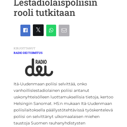
Lestadiolaispoliisin
rooli tutkitaan
KIRJOITTANUT
RADIO DEI TOIMITUS
Itä-Uudenmaan poliisi selvittää, onko
vanhoillislestadiolainen poliisi antanut
uskonyhteisölleen luottamuksellisia tietoja, kertoo
Helsingin Sanomat. HS:n mukaan Itä-Uudenmaan
poliisilaitoksella päällystötehtävissä työskentelevä
poliisi on selvittänyt ulkomaalaisen miehen
taustoja Suomen rauhanyhdistysten