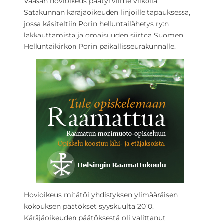
Vaasan hovioikeus päätyi viime viikolla
Satakunnan käräjäoikeuden linjoille tapauksessa,
jossa käsiteltiin Porin helluntailähetys ry:n
lakkauttamista ja omaisuuden siirtoa Suomen
Helluntaikirkon Porin paikallisseurakunnalle.
Hovioikeus mitätöi yhdistyksen ylimääräisen
kokouksen päätökset syyskuulta 2010.
Käräjäoikeuden päätöksestä oli valittanut