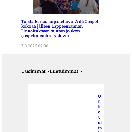
Toista kertaa järjestettävä WilliGospel
kokoaa jälleen Lappeenrannan
Linnoitukseen suuren joukon
gospelmusiikin ystäviä
7.8.2026 09:00
Uusimmat
Luetuimmat
O
n
k
o
v
al
ta