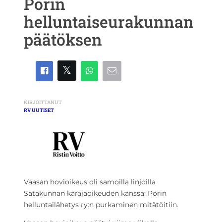
Porin
helluntaiseurakunnan
päätöksen
KIRJOITTANUT
RV UUTISET
Vaasan hovioikeus oli samoilla linjoilla
Satakunnan käräjäoikeuden kanssa: Porin
helluntailähetys ry:n purkaminen mitätöitiin.