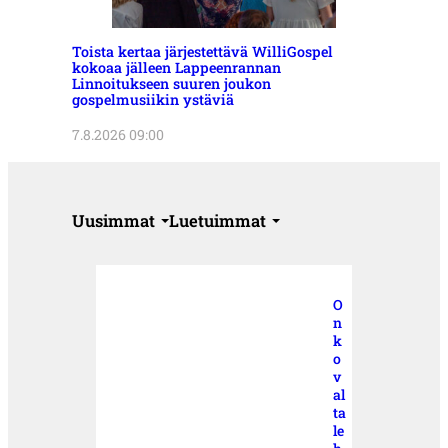
Toista kertaa järjestettävä WilliGospel
kokoaa jälleen Lappeenrannan
Linnoitukseen suuren joukon
gospelmusiikin ystäviä
7.8.2026 09:00
Uusimmat
Luetuimmat
O
n
k
o
v
al
ta
le