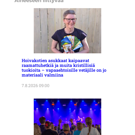
Aiheeseen liittyvää
Hoivakotien asukkaat kaipaavat
raamattuhetkiä ja muita kristillisiä
tuokioita – vapaaehtoisille vetäjille on jo
materiaali valmiina
7.8.2026 09:00