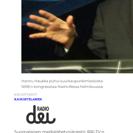
Hannu Haukka puhui suurkaupunkimissioista
NRB:n kongressissa Nashvillessa helmikuussa.
KIRJOITTANUT
KAI KORTELAINEN
Suomalaisen medialähetysjärjestö IRR-TV:n