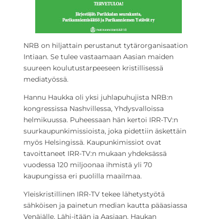
NRB on hiljattain perustanut tytärorganisaation
Intiaan. Se tulee vastaamaan Aasian maiden
suureen koulutustarpeeseen kristillisessä
mediatyössä.
Hannu Haukka oli yksi juhlapuhujista NRB:n
kongressissa Nashvillessa, Yhdysvalloissa
helmikuussa. Puheessaan hän kertoi IRR-TV:n
suurkaupunkimissioista, joka pidettiin äskettäin
myös Helsingissä. Kaupunkimissiot ovat
tavoittaneet IRR-TV:n mukaan yhdeksässä
vuodessa 120 miljoonaa ihmistä yli 70
kaupungissa eri puolilla maailmaa.
Yleiskristillinen IRR-TV tekee lähetystyötä
sähköisen ja painetun median kautta pääasiassa
Venäjälle, Lähi-itään ja Aasiaan. Haukan