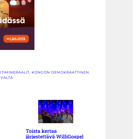
KTIMINERAALIT
, 
KONGON DEMOKRAATTINEN
IVALTA
Toista kertaa
järjestettävä WilliGospel