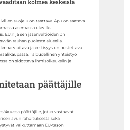
vaaditaan kolmea keskeistä
ivilien suojelu on taattava. Apu on saatava
immassa asemassa oleville.
. EU:n ja sen jäsenvaltioiden on
ysyvän rauhan puolesta alueella.
eenarvioitava ja eettisyys on nostettava
eraalikaupassa. Taloudellinen yhteistyö
nssa on sidottava ihmisoikeuksiin ja
itetaan päättäjille
äkuussa päättäjille, jotka vastaavat
risen avun rahoituksesta sekä
 pystyvät vaikuttamaan EU-tason