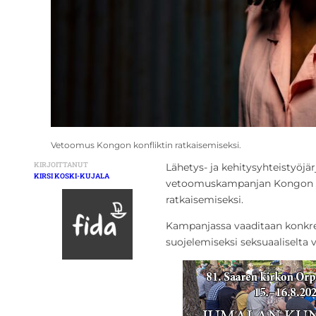
Vetoomus Kongon konfliktin ratkaisemiseksi.
KIRJOITTANUT
Lähetys- ja kehitysyhteistyöjä
KIRSI KOSKI-KUJALA
vetoomuskampanjan Kongon de
ratkaisemiseksi.
Kampanjassa vaaditaan konkreet
suojelemiseksi seksuaaliselta v