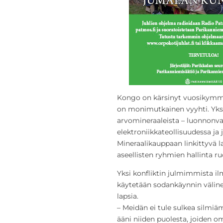
Kongo on kärsinyt vuosikymmeni
on monimutkainen vyyhti. Yksi k
arvomineraaleista – luonnonv
elektroniikkateollisuudessa ja j
Mineraalikauppaan linkittyvä l
aseellisten ryhmien hallinta ru
Yksi konfliktin julmimmista il
käytetään sodankäynnin väline
lapsia.
– Meidän ei tule sulkea silmi
ääni niiden puolesta, joiden o