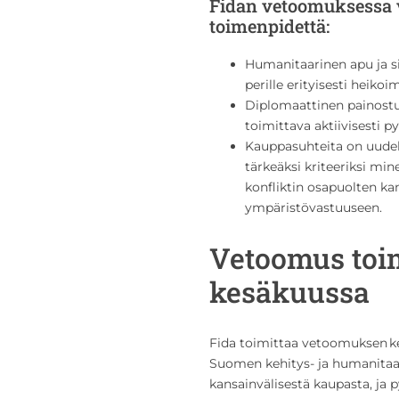
Fidan vetoomuksessa 
toimenpidettä:
Humanitaarinen apu ja si
perille erityisesti heiko
Diplomaattinen painostus
toimittava aktiivisesti p
Kauppasuhteita on uudell
tärkeäksi kriteeriksi min
konfliktin osapuolten ka
ympäristövastuuseen.
Vetoomus toim
kesäkuussa
Fida toimittaa vetoomuksen kes
Suomen kehitys- ja humanitaa
kansainvälisestä kaupasta, ja