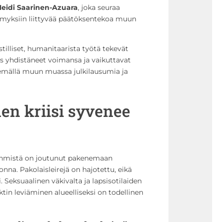
eidi Saarinen-Azuara
, joka seuraa
ymyksiin liittyvää päätöksentekoa muun
tilliset, humanitaarista työtä tekevät
ös yhdistäneet voimansa ja vaikuttavat
mällä muun muassa julkilausumia ja
en kriisi syvenee
 ihmistä on joutunut pakenemaan
nna. Pakolaisleirejä on hajotettu, eikä
i. Seksuaalinen väkivalta ja lapsisotilaiden
ktin leviäminen alueelliseksi on todellinen