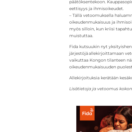
päätöksentekoon. Kauppasopi
eettisyys ja ihmisoikeudet.
– Tällä vetoomuksella haluamm
oikeudenmukaisuus ja ihmisoik
myös silloin, kun kriisi tapah
muistuttaa.
Fida kutsuukin nyt yksityishenk
järjestöjä allekirjoittamaan ve
vaikuttaa Kongon tilanteen nä
oikeudenmukaisuuden puolest
Allekirjoituksia kerätään kes
Lisätietoja ja vetoomus koko