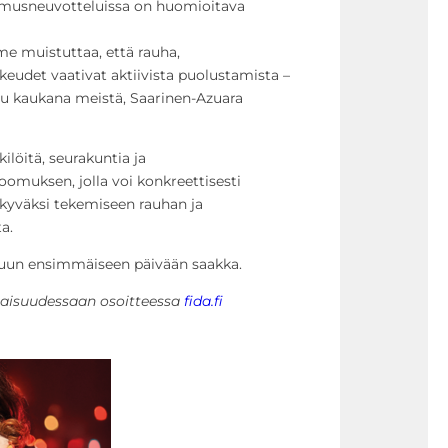
musneuvotteluissa on huomioitava
e muistuttaa, että rauha,
eudet vaativat aktiivista puolustamista –
tuu kaukana meistä, Saarinen-Azuara
ilöitä, seurakuntia ja
toomuksen, jolla voi konkreettisesti
kyväksi tekemiseen rauhan ja
a.
äkuun ensimmäiseen päivään saakka.
naisuudessaan osoitteessa
fida.fi