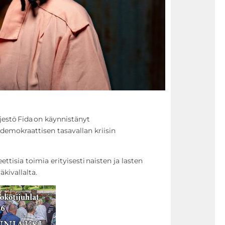
rjestö Fida on käynnistänyt
mokraattisen tasavallan kriisin
tisia toimia erityisesti naisten ja lasten
äkivallalta.