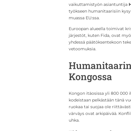
vaikuttamistyön asiantuntija
H
työkseen humanitaarisiin kys
muassa EU:ssa.
Euroopan alueella toimivat kris
järjestöt, kuten Fida, ovat my
yhdessä päätöksentekoon teke
vetoomuksia.
Humanitaarin
Kongossa
Kongon itäosissa yli 800 000
kodeistaan pelkästään tänä vuo
ruokaa tai suojaa ole riittäväst
värväys ovat arkipäivää. Konfli
uhka.