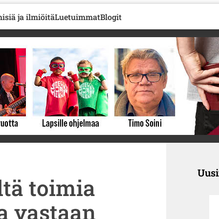
isiä ja ilmiöitä
Luetuimmat
Blogit
Uus
ltä toimia
oa vastaan