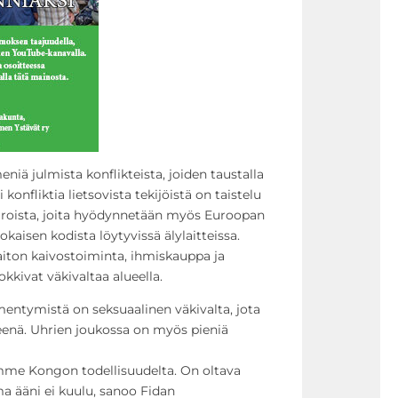
ä julmista konflikteista, joiden taustalla
onfliktia lietsovista tekijöistä on taistelu
aroista, joita hyödynnetään myös Euroopan
okaisen kodista löytyvissä älylaitteissa.
aiton kaivostoiminta, ihmiskauppa ja
okkivat väkivaltaa alueella.
mentymistä on seksuaalinen väkivalta, jota
enä. Uhrien joukossa on myös pieniä
ämme Kongon todellisuudelta. On oltava
ma ääni ei kuulu, sanoo Fidan