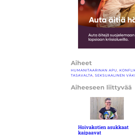
Aiheet
HUMANITAARINAN APU
, 
KONFLI
TASAVALTA
, 
SEKSUAALINEN VÄK
Aiheeseen liittyvää
Hoivakotien asukkaat
kaipaavat