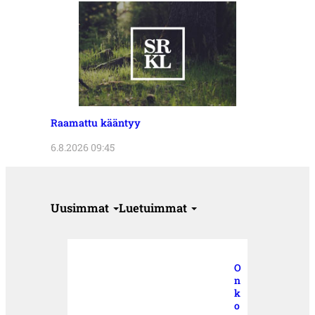
Raamattu kääntyy
6.8.2026 09:45
Uusimmat
Luetuimmat
O
n
k
o