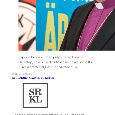
Espoon hiippakunnan piispa Tapio Luoma
Herättäjäjuhlien mediainfossa heinäkuussa 2016.
Kuva Antero Harju/Kirkon kuvapankki
KIRJOITTANUT
SEURAKUNTALAINEN TOIMITUS