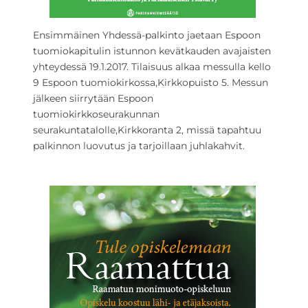
Ensimmäinen Yhdessä-palkinto jaetaan Espoon
tuomiokapitulin istunnon kevätkauden avajaisten
yhteydessä 19.1.2017. Tilaisuus alkaa messulla kello
9 Espoon tuomiokirkossa,
Kirkko
puisto 5. Messun
jälkeen siirrytään Espoon
tuomiokirkkoseurakunnan
seurakuntatalolle,
Kirkko
ranta 2, missä tapahtuu
palkinnon luovutus ja tarjoillaan juhlakahvit.