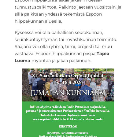
Espoon hiippakunta alkaa jakaa Yhdessä-
tunnustuspalkintoa. Palkinto jaetaan vuosittain, ja
sillä palkitaan yhdessä tekemistä Espoon
hiippakunnan alueella.
Kyseessä voi olla paikallisen seurakunnan,
seurakuntayhtymän tai rovastikunnan toiminto.
Saajana voi olla ryhmä, tiimi, projekti tai muu
vastaava. Espoon hiippakunnan piispa
Tapio
Luoma
myöntää ja jakaa palkinnon.