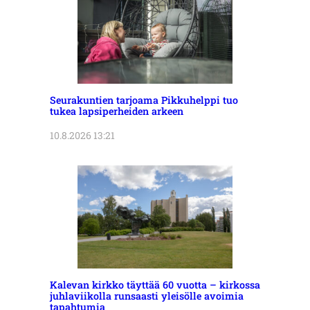
Seurakuntien tarjoama Pikkuhelppi tuo
tukea lapsiperheiden arkeen
10.8.2026 13:21
Kalevan kirkko täyttää 60 vuotta – kirkossa
juhlaviikolla runsaasti yleisölle avoimia
tapahtumia