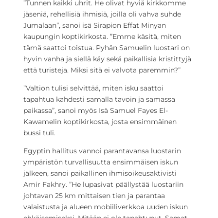
”Tunnen kaikki uhrit. He olivat hyviä kirkkomme
jäseniä, rehellisiä ihmisiä, joilla oli vahva suhde
Jumalaan”, sanoi isä Sirapion Effat Minyan
kaupungin koptikirkosta. ”Emme käsitä, miten
tämä saattoi toistua. Pyhän Samuelin luostari on
hyvin vanha ja siellä käy sekä paikallisia kristittyjä
että turisteja. Miksi sitä ei valvota paremmin?”
”Valtion tulisi selvittää, miten isku saattoi
tapahtua kahdesti samalla tavoin ja samassa
paikassa”, sanoi myös Isä Samuel Fayes El-
Kawamelin koptikirkosta, josta ensimmäinen
bussi tuli.
Egyptin hallitus vannoi parantavansa luostarin
ympäristön turvallisuutta ensimmäisen iskun
jälkeen, sanoi paikallinen ihmisoikeusaktivisti
Amir Fakhry. ”He lupasivat päällystää luostariin
johtavan 25 km mittaisen tien ja parantaa
valaistusta ja alueen mobiiliverkkoa uuden iskun
ehkäisemiseksi. Mitään ei ole tapahtunut. Samat