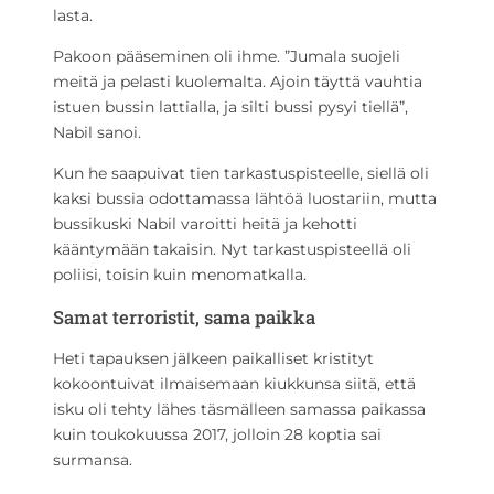
lasta.
Pakoon pääseminen oli ihme. ”Jumala suojeli
meitä ja pelasti kuolemalta. Ajoin täyttä vauhtia
istuen bussin lattialla, ja silti bussi pysyi tiellä”,
Nabil sanoi.
Kun he saapuivat tien tarkastuspisteelle, siellä oli
kaksi bussia odottamassa lähtöä luostariin, mutta
bussikuski Nabil varoitti heitä ja kehotti
kääntymään takaisin. Nyt tarkastuspisteellä oli
poliisi, toisin kuin menomatkalla.
Samat terroristit, sama paikka
Heti tapauksen jälkeen paikalliset kristityt
kokoontuivat ilmaisemaan kiukkunsa siitä, että
isku oli tehty lähes täsmälleen samassa paikassa
kuin toukokuussa 2017, jolloin 28 koptia sai
surmansa.