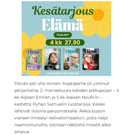
Päivän piti olla iloinen. Koptiperhe oli juhlinut
perjantaina, 2. marraskuuta kahden pikkupojan – 4
kk ikäisen Emilen ja 5 kk ikäisen Noufirin –
kastetta Pyhän Samuelin luostarissa. Kaikki
lähtivät iloisina paluumatkalle. Äkkiä bussin
viereen ilmestyi nelivetomaasturi, josta neljä
naamioitunutta, sotilaan näköistä miestä alkoi
ampua.