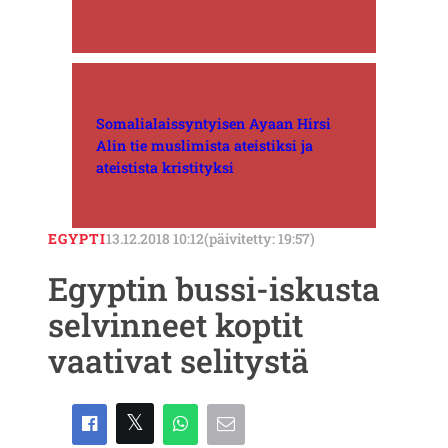
Somalialaissyntyisen Ayaan Hirsi
Alin tie muslimista ateistiksi ja
ateistista kristityksi
EGYPTI
13.12.2018 10:12
(päivitetty: 19:57)
Egyptin bussi-iskusta
selvinneet koptit
vaativat selitystä