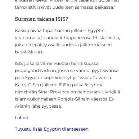
terroristit iskivät uudelleen samassa paikassa.”
Surmien takana ISIS?
Kaksi päivää tapahtuman jälkeen Egyptin
viranomaiset sanoivat tappaneensa 19 islamistia,
joita oli epäilty osallisuudesta jälkimmäiseen
bussi-iskuun.
ISIS julkaisi viime vuoden helmikuussa
propagandavideon, jossa se vannoi pyyhkivänsä
pois Egyptin koptikristityt ja ”vapauttavansa
Kairon”. Sen jälkeen ISISin paikallisryhmä
nimeltään Sinai Province on painostanut jyrkällä
islam-tulkinnallaan Pohjois-Siinain väestöä El-
Arishin läheisyydessä.
Lähde
Tutustu lisää Egyptin tilanteeseen.