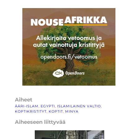
Aiheet
ÄÄRI-ISLAM
, 
EGYPTI
, 
ISLAMILAINEN VALTIO
, 
KOPTIKRISTITYT
, 
KOPTIT
, 
MINYA
Aiheeseen liittyvää