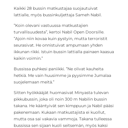
Kaikki 28 bussin matkustajaa suojautuivat
lattialle, myös bussinkuljettaja Sameh Nabil.
”Koin olevani vastuussa matkustajien
turvallisuudesta”, kertoi Nabil Open Doorsille.
”Ajoin niin kovaa kuin pystyin, mutta terroristit
seurasivat. He onnistuivat ampumaan yhden
ikkunan rikki. Istuin bussin lattialla painaen kaasua
kaikin voimin.”
Bussissa puhkesi paniikki. ”Ne olivat kauheita
hetkiä. Me vain huusimme ja pyysimme Jumalaa
suojelemaan meitä.”
Sitten hyökkääjät huomasivat Minyasta tulevan
pikkubussin, joka oli noin 300 m Nabilin bussin
takana. He kääntyivät sen kimppuun ja Nabil pääsi
pakenemaan. Kukaan matkustajista ei kuollut,
mutta osa sai vakavia vammoja. Takana tulleessa
bussissa sen sijaan kuoli seitsemän, myös kaksi