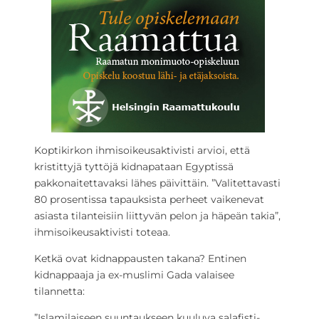
Koptikirkon ihmisoikeusaktivisti arvioi, että
kristittyjä tyttöjä kidnapataan Egyptissä
pakkonaitettavaksi lähes päivittäin. ”Valitettavasti
80 prosentissa tapauksista perheet vaikenevat
asiasta tilanteisiin liittyvän pelon ja häpeän takia”,
ihmisoikeusaktivisti toteaa.
Ketkä ovat kidnappausten takana? Entinen
kidnappaaja ja ex-muslimi Gada valaisee
tilannetta:
”Islamilaiseen suuntaukseen kuuluva salafisti-