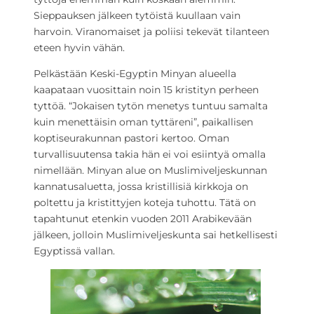
Sieppauksen jälkeen tytöistä kuullaan vain
harvoin. Viranomaiset ja poliisi tekevät tilanteen
eteen hyvin vähän.
Pelkästään Keski-Egyptin Minyan alueella
kaapataan vuosittain noin 15 kristityn perheen
tyttöä. “Jokaisen tytön menetys tuntuu samalta
kuin menettäisin oman tyttäreni”, paikallisen
koptiseurakunnan pastori kertoo. Oman
turvallisuutensa takia hän ei voi esiintyä omalla
nimellään. Minyan alue on Muslimiveljeskunnan
kannatusaluetta, jossa kristillisiä kirkkoja on
poltettu ja kristittyjen koteja tuhottu. Tätä on
tapahtunut etenkin vuoden 2011 Arabikevään
jälkeen, jolloin Muslimiveljeskunta sai hetkellisesti
Egyptissä vallan.