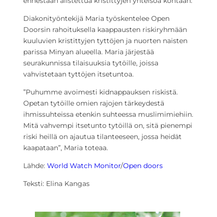
ennestään alistettua kristittyjen yhteisöä kohtaan.
Diakonityöntekijä Maria työskentelee Open
Doorsin rahoituksella kaappausten riskiryhmään
kuuluvien kristittyjen tyttöjen ja nuorten naisten
parissa Minyan alueella. Maria järjestää
seurakunnissa tilaisuuksia tytöille, joissa
vahvistetaan tyttöjen itsetuntoa.
”Puhumme avoimesti kidnappauksen riskistä.
Opetan tytöille omien rajojen tärkeydestä
ihmissuhteissa etenkin suhteessa muslimimiehiin.
Mitä vahvempi itsetunto tytöillä on, sitä pienempi
riski heillä on ajautua tilanteeseen, jossa heidät
kaapataan”, Maria toteaa.
Lähde:
World Watch Monitor
/
Open doors
Teksti: Elina Kangas