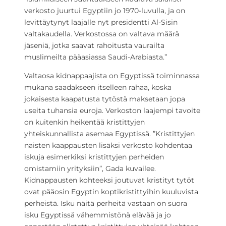
verkosto juurtui Egyptiin jo 1970-luvulla, ja on
levittäytynyt laajalle nyt presidentti Al-Sisin
valtakaudella. Verkostossa on valtava määrä
jäseniä, jotka saavat rahoitusta vaurailta
muslimeilta pääasiassa Saudi-Arabiasta.”
Valtaosa kidnappaajista on Egyptissä toiminnassa
mukana saadakseen itselleen rahaa, koska
jokaisesta kaapatusta tytöstä maksetaan jopa
useita tuhansia euroja. Verkoston laajempi tavoite
on kuitenkin heikentää kristittyjen
yhteiskunnallista asemaa Egyptissä. ”Kristittyjen
naisten kaappausten lisäksi verkosto kohdentaa
iskuja esimerkiksi kristittyjen perheiden
omistamiin yrityksiin”, Gada kuvailee.
Kidnappausten kohteeksi joutuvat kristityt tytöt
ovat pääosin Egyptin koptikristittyihin kuuluvista
perheistä. Isku näitä perheitä vastaan on suora
isku Egyptissä vähemmistönä elävää ja jo