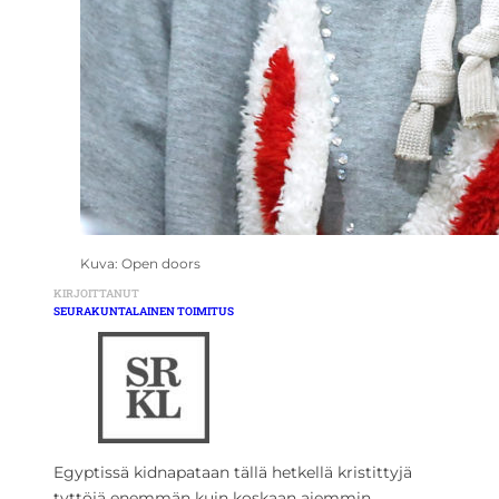
Kuva: Open doors
KIRJOITTANUT
SEURAKUNTALAINEN TOIMITUS
Egyptissä kidnapataan tällä hetkellä kristittyjä
tyttöjä enemmän kuin koskaan aiemmin.