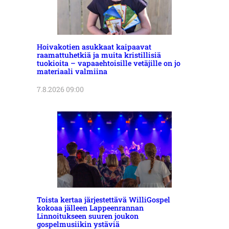
Hoivakotien asukkaat kaipaavat
raamattuhetkiä ja muita kristillisiä
tuokioita – vapaaehtoisille vetäjille on jo
materiaali valmiina
7.8.2026 09:00
Toista kertaa järjestettävä WilliGospel
kokoaa jälleen Lappeenrannan
Linnoitukseen suuren joukon
gospelmusiikin ystäviä