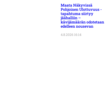
Maata Näkyvissä
Pohjoinen Ulottuvuus -
tapahtuma siirtyy
jäähalliin –
kävijämäärän odotetaan
edelleen nousevan
4.8.2026 16:14