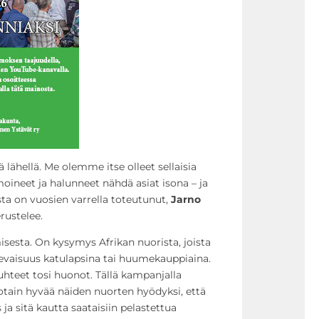
lähellä. Me olemme itse olleet sellaisia
moineet ja halunneet nähdä asiat isona – ja
sta on vuosien varrella toteutunut,
Jarno
rustelee.
esta. On kysymys Afrikan nuorista, joista
evaisuus katulapsina tai huumekauppiaina.
suhteet tosi huonot. Tällä kampanjalla
otain hyvää näiden nuorten hyödyksi, että
 ja sitä kautta saataisiin pelastettua