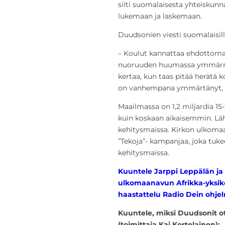
silti suomalaisesta yhteiskunn
lukemaan ja laskemaan.
Duudsonien viesti suomalaisill
– Koulut kannattaa ehdottomast
nuoruuden huumassa ymmärrä s
kertaa, kun taas pitää herätä
on vanhempana ymmärtänyt, J
Maailmassa on 1,2 miljardia 1
kuin koskaan aikaisemmin. Läh
kehitysmaissa. Kirkon ulkoma
”Tekoja”- kampanjaa, joka tuke
kehitysmaissa.
Kuuntele Jarppi Leppälän ja
ulkomaanavun Afrikka-yksik
haastattelu Radio Dein ohjel
Kuuntele, miksi Duudsonit ot
(toimittaja Kai Kortelainen):