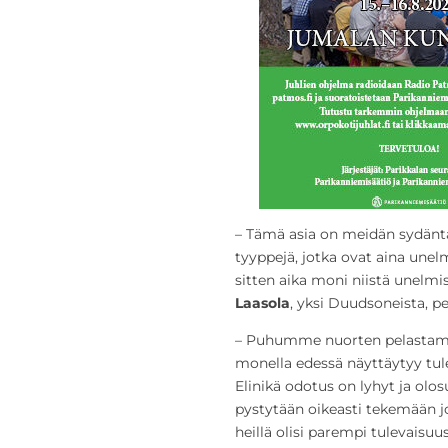
– Tämä asia on meidän sydäntä 
tyyppejä, jotka ovat aina unel
sitten aika moni niistä unelmi
Laasola
, yksi Duudsoneista, pe
– Puhumme nuorten pelastamis
monella edessä näyttäytyy tul
Elinikä odotus on lyhyt ja olo
pystytään oikeasti tekemään j
heillä olisi parempi tulevaisuus