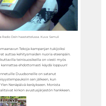
ia Radio Dein haastattelussa. Kuva: Samuli
maanavun Tekoja-kampanjan tukijoiksi
at auttaa kehitysmaiden nuoria eteenpäin.
uttavilla teinisuosikeilla on viesti myös
lut kannattaa ehdottomasti käydä loppuun!
nnetuille Duudsoneille on satanut
äisyystempauksiin sen jälkeen, kun
Ylen Nenäpäivä-keräykseen. Monista
valitsivat kirkon avustusjärjestön hankkeen.