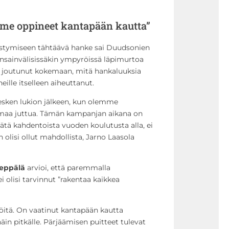
me oppineet kantapään kautta”
istymiseen tähtäävä hanke sai Duudsonien
sainvälisissäkin ympyröissä läpimurtoa
on joutunut kokemaan, mitä hankaluuksia
ille itselleen aiheuttanut.
kesken lukion jälkeen, kun olemme
maa juttua. Tämän kampanjan aikana on
 tätä kahdentoista vuoden koulutusta alla, ei
olisi ollut mahdollista, Jarno Laasola
Leppälä
arvioi, että paremmalla
 olisi tarvinnut ”rakentaa kaikkea
 töitä. On vaatinut kantapään kautta
äin pitkälle. Pärjäämisen puitteet tulevat