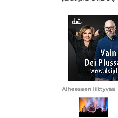
Aiheeseen liittyvää