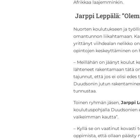
Afrikkaa laajemminkin.
Jarppi Leppälä: ”Olem
Nuorten koulutukseen ja työll
omantunnon liikahtamaan. Kan
yrittänyt viihdealan nelikko 
opintojen keskeyttäminen on he
– Meillähän on jäänyt koulut 
lähteneet rakentamaan tätä o
tajunnut, että jos ei olisi edes
Duudsonin jutun rakentaminen 
tunnustaa.
Toinen ryhmän jäsen,
Jarppi 
koulutuspohjalla Duudsonien ei
vaikeimman kautta”.
– Kyllä se on vaatinut kovasti
oppimista, että ollaan päästy n