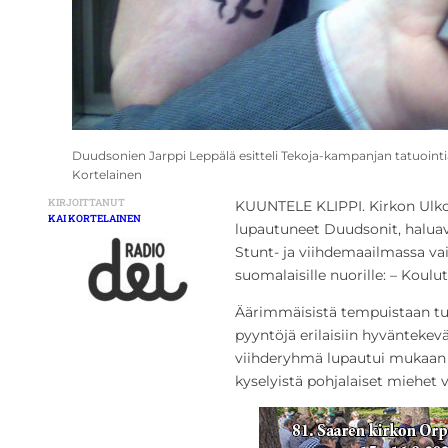
Duudsonien Jarppi Leppälä esitteli Tekoja-kampanjan tatuoint
Kortelainen
KIRJOITTANUT
KUUNTELE KLIPPI. Kirkon Ulko
KAI KORTELAINEN
lupautuneet Duudsonit, haluav
Stunt- ja viihdemaailmassa vaik
suomalaisille nuorille: – Kou
Äärimmäisistä tempuistaan tu
pyyntöjä erilaisiin hyväntekev
viihderyhmä lupautui mukaan 
kyselyistä pohjalaiset miehet 