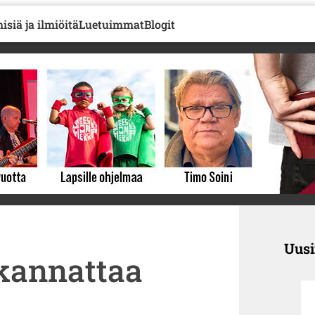
isiä ja ilmiöitä
Luetuimmat
Blogit
Uus
 kannattaa