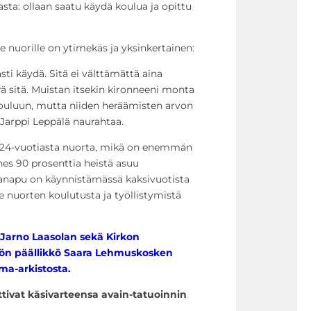
asta: ollaan saatu käydä koulua ja opittu
e nuorille on ytimekäs ja yksinkertainen:
i käydä. Sitä ei välttämättä aina
itä. Muistan itsekin kironneeni monta
 kouluun, mutta niiden heräämisten arvon
arppi Leppälä naurahtaa.
5-24-vuotiasta nuorta, mikä on enemmän
es 90 prosenttia heistä asuu
anapu on käynnistämässä kaksivuotista
e nuorten koulutusta ja työllistymistä
 Jarno Laasolan sekä Kirkon
ön päällikkö Saara Lehmuskosken
ma-arkistosta.
tivat käsivarteensa avain-tatuoinnin