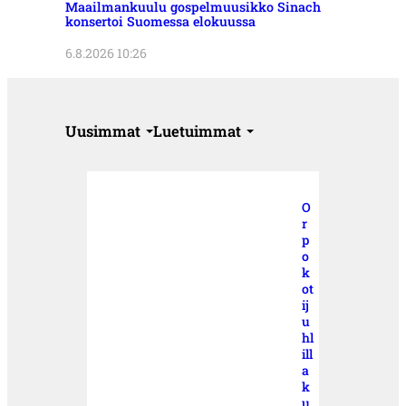
Maailmankuulu gospelmuusikko Sinach
konsertoi Suomessa elokuussa
6.8.2026 10:26
Uusimmat
Luetuimmat
O
r
p
o
k
ot
ij
u
hl
ill
a
k
u