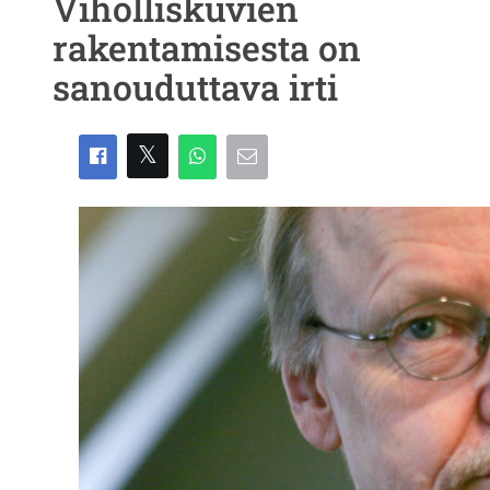
Viholliskuvien
rakentamisesta on
sanouduttava irti