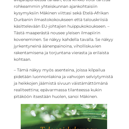
rohkeammin yhteiskunnan ajankohtaisiin
kysymyksiin Mäkinen viittasi sekä Etelä-Afrikan
Durbanin ilmastokokoukseen että talouskriisiä
käsittelevään EU-johtajien huippukokoukseen. –
Tästä maaperästä nousee yleisen ilmapiirin
koveneminen. Se näkyy kahdella tavalla. Se näkyy
jyrkentyneinä äänenpainoina, viholliskuvien
rakentamisena ja torjuntana vierasta ja erilaista
kohtaan.
– Tämä näkyy myös asenteina, joissa kilpailua
pidetään luonnonlakina ja vahvojen selviytymistä
ja heikkojen jäämistä sivuun väistämättömänä
realiteettina; epävarmassa tilanteessa kukin
pitäköön itsestään huolen, sanoi Mäkinen.