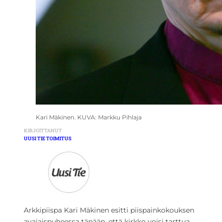
Kari Mäkinen. KUVA: Markku Pihlaja
KIRJOITTANUT
UUSI TIE TOIMITUS
Arkkipiispa Kari Mäkinen esitti piispainkokouksen
avajaispuheessa tänään, että kirkko voisi tarttua