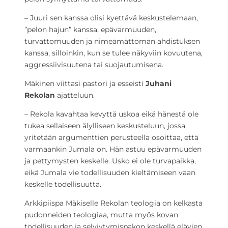
– Juuri sen kanssa olisi kyettävä keskustelemaan,
”pelon hajun” kanssa, epävarmuuden,
turvattomuuden ja nimeämättömän ahdistuksen
kanssa, silloinkin, kun se tulee näkyviin kovuutena,
aggressiivisuutena tai suojautumisena.
Mäkinen viittasi pastori ja esseisti
Juhani
Rekolan
ajatteluun.
– Rekola kavahtaa kevyttä uskoa eikä hänestä ole
tukea sellaiseen älylliseen keskusteluun, jossa
yritetään argumenttien perusteella osoittaa, että
varmaankin Jumala on. Hän astuu epävarmuuden
ja pettymysten keskelle. Usko ei ole turvapaikka,
eikä Jumala vie todellisuuden kieltämiseen vaan
keskelle todellisuutta.
Arkkipiispa Mäkiselle Rekolan teologia on kelkasta
pudonneiden teologiaa, mutta myös kovan
todellisuuden ja selviytymispakon keskellä elävien