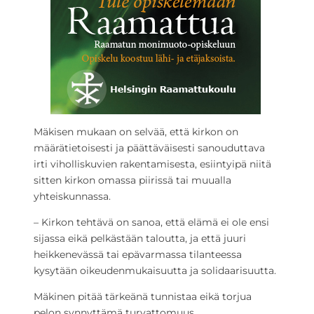
Mäkisen mukaan on selvää, että kirkon on
määrätietoisesti ja päättäväisesti sanouduttava
irti viholliskuvien rakentamisesta, esiintyipä niitä
sitten kirkon omassa piirissä tai muualla
yhteiskunnassa.
– Kirkon tehtävä on sanoa, että elämä ei ole ensi
sijassa eikä pelkästään taloutta, ja että juuri
heikkenevässä tai epävarmassa tilanteessa
kysytään oikeudenmukaisuutta ja solidaarisuutta.
Mäkinen pitää tärkeänä tunnistaa eikä torjua
pelon synnyttämä turvattomuus.