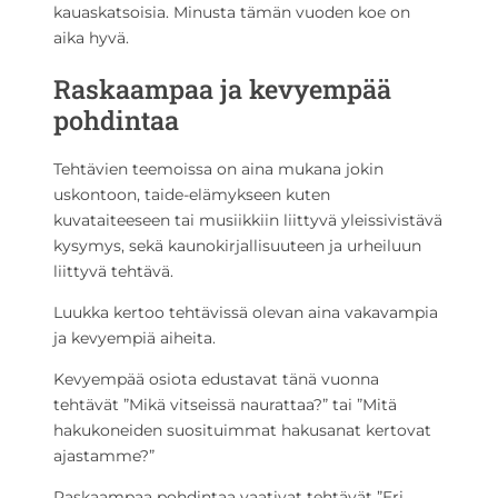
kauaskatsoisia. Minusta tämän vuoden koe on
aika hyvä.
Raskaampaa ja kevyempää
pohdintaa
Tehtävien teemoissa on aina mukana jokin
uskontoon, taide-elämykseen kuten
kuvataiteeseen tai musiikkiin liittyvä yleissivistävä
kysymys, sekä kaunokirjallisuuteen ja urheiluun
liittyvä tehtävä.
Luukka kertoo tehtävissä olevan aina vakavampia
ja kevyempiä aiheita.
Kevyempää osiota edustavat tänä vuonna
tehtävät ”Mikä vitseissä naurattaa?” tai ”Mitä
hakukoneiden suosituimmat hakusanat kertovat
ajastamme?”
Raskaampaa pohdintaa vaativat tehtävät ”Eri