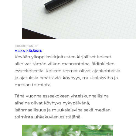
KIRJOITTANUT
MILKA IKÄLÄINEN
Kevään ylioppilaskirjoitusten kirjalliset kokeet
alkoivat tämän viikon maanantaina, äidinkielen
esseekokeella. Kokeen teemat olivat ajankohtaisia
ja ajatuksia herättäviä: köyhyys, muukalaisviha ja
median toiminta.
Tänä vuonna esseekokeen yhteiskunnallisina
aiheina olivat köyhyys nykypäivänä,
isänmaallisuus ja muukalaisviha sekä median
toiminta uhkakuvien esittäjänä.