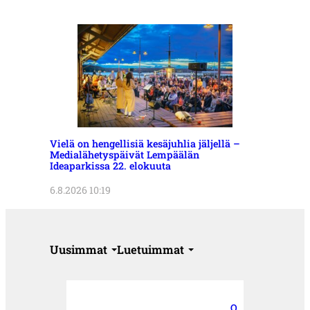
Vielä on hengellisiä kesäjuhlia jäljellä –
Medialähetyspäivät Lempäälän
Ideaparkissa 22. elokuuta
6.8.2026 10:19
Uusimmat
Luetuimmat
O