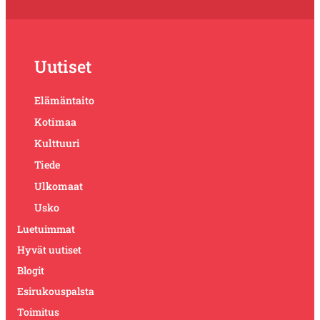
Uutiset
Elämäntaito
Kotimaa
Kulttuuri
Tiede
Ulkomaat
Usko
Luetuimmat
Hyvät uutiset
Blogit
Esirukouspalsta
Toimitus