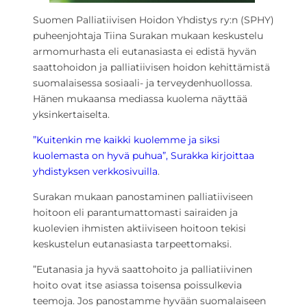
Suomen Palliatiivisen Hoidon Yhdistys ry:n (SPHY)
puheenjohtaja Tiina Surakan mukaan keskustelu
armomurhasta eli eutanasiasta ei edistä hyvän
saattohoidon ja palliatiivisen hoidon kehittämistä
suomalaisessa sosiaali- ja terveydenhuollossa.
Hänen mukaansa mediassa kuolema näyttää
yksinkertaiselta.
”Kuitenkin me kaikki kuolemme ja siksi
kuolemasta on hyvä puhua”, Surakka kirjoittaa
yhdistyksen verkkosivuilla
.
Surakan mukaan panostaminen palliatiiviseen
hoitoon eli parantumattomasti sairaiden ja
kuolevien ihmisten aktiiviseen hoitoon tekisi
keskustelun eutanasiasta tarpeettomaksi.
”Eutanasia ja hyvä saattohoito ja palliatiivinen
hoito ovat itse asiassa toisensa poissulkevia
teemoja. Jos panostamme hyvään suomalaiseen