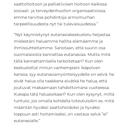
saattohoitoon ja palliatiivisen hoitoon kaikissa
sosiaali- ja terveydenhuollon organisaatioissa,
emme tarvitse pohdintoja armomurhan
tarpeellisuudesta nyt tai tulevaisuudessa.”
”Nyt käynnistynyt eutanasiakeskustelu heijastaa
mielestäni haluamme hallita elämäämme ja
ihmissuhteitamme. Sanotaan, että suurin osa
suomalaisista kannattaa eutanasiaa. Mutta mitä
tällä kannattamisella tarkoitetaan? Kun olen
keskustellut minun vanhempieni ikäpolven
kanssa, syy eutanasiamyönteisyydelle on selvä: he
eivät halua olla taakkana eivätkä he halua, että
joutuvat makaamaan tahdottomana vuoteessa.
Kukapa tätä haluaisikaan? Kun olen kysynyt, miltä
tuntuisi, jos omalla kohdalla toteutuisikin se, mitä
määritän hyväksi saattohoidoksi ja hyväksi
loppuun asti hoitamiseksi, on vastaus selvä ”ei”
eutanasialle.”