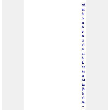
Vi
el
ä
o
n
h
e
n
g
el
li
si
ä
k
es
äj
u
hl
ia
jä
lj
el
lä
–