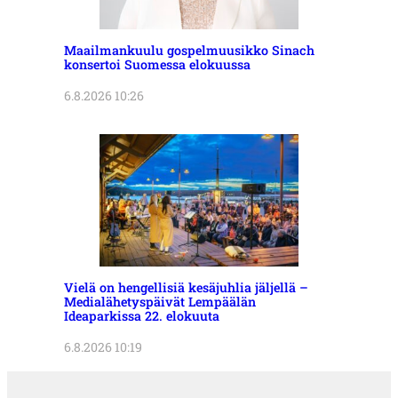
Maailmankuulu gospelmuusikko Sinach
konsertoi Suomessa elokuussa
6.8.2026 10:26
Vielä on hengellisiä kesäjuhlia jäljellä –
Medialähetyspäivät Lempäälän
Ideaparkissa 22. elokuuta
6.8.2026 10:19