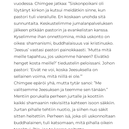
vuodessa. Chimgee jatkaa: ”Siskonpoikani oli
löytänyt kirkon ja kutsui meidätkin sinne, kun
pastori tuli vierailulle. En koskaan unohda sitä
sunnuntaita. Keskustelimme jumalanpalveluksen
jälkeen pitkään pastorin ja evankelistan kanssa.
Kyselimme ihan onnettomina, mikä uskonto on
oikea: shamanismi, buddhalaisuus vai kristinusko.
’Jeesus’ vastasi pastori painokkaasti. ’Mutta mitä
meille tapahtuu, jos uskomme häneen? Eivätkö
henget kosta meille?’ tiedustelin peloissani. Johon
pastori: ’Eivät ne voi, koska Jeesuksella on
sellainen voima, mitä niillä ei ole.’”
Chimgee epäröi yhä, mutta tytär sanoi: ”Me
valitsemme Jeesuksen ja teemme sen tänään.”
Mentiin porukalla perheen jurtalle ja koottiin
kaikki shamaanin rekvisiitta kahteen isoon säkkiin.
Jurtan pihalle tehtiin nuotio, ja siihen nuo säkit
sitten heitettiin. Perheen isä, joka oli uskonnoltaan
buddhalainen, tuli katsomaan, mitä pihalla oikein