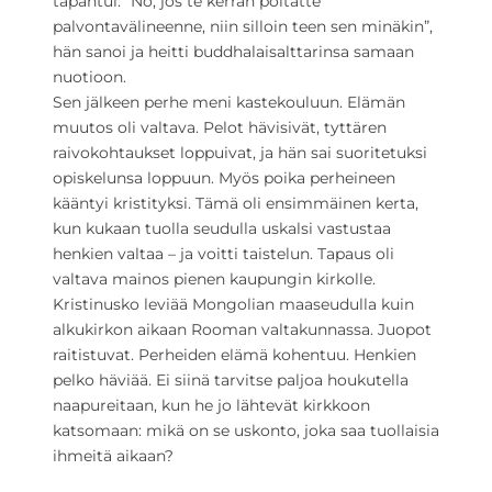
tapahtui. ”No, jos te kerran poltatte
palvontavälineenne, niin silloin teen sen minäkin”,
hän sanoi ja heitti buddhalaisalttarinsa samaan
nuotioon.
Sen jälkeen perhe meni kastekouluun. Elämän
muutos oli valtava. Pelot hävisivät, tyttären
raivokohtaukset loppuivat, ja hän sai suoritetuksi
opiskelunsa loppuun. Myös poika perheineen
kääntyi kristityksi. Tämä oli ensimmäinen kerta,
kun kukaan tuolla seudulla uskalsi vastustaa
henkien valtaa – ja voitti taistelun. Tapaus oli
valtava mainos pienen kaupungin kirkolle.
Kristinusko leviää Mongolian maaseudulla kuin
alkukirkon aikaan Rooman valtakunnassa. Juopot
raitistuvat. Perheiden elämä kohentuu. Henkien
pelko häviää. Ei siinä tarvitse paljoa houkutella
naapureitaan, kun he jo lähtevät kirkkoon
katsomaan: mikä on se uskonto, joka saa tuollaisia
ihmeitä aikaan?