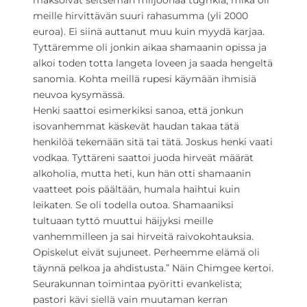
maksoivat seitsemän miljoonaa tugrikia, mikä oli
meille hirvittävän suuri rahasumma (yli 2000
euroa). Ei siinä auttanut muu kuin myydä karjaa.
Tyttäremme oli jonkin aikaa shamaanin opissa ja
alkoi toden totta langeta loveen ja saada hengeltä
sanomia. Kohta meillä rupesi käymään ihmisiä
neuvoa kysymässä.
Henki saattoi esimerkiksi sanoa, että jonkun
isovanhemmat käskevät haudan takaa tätä
henkilöä tekemään sitä tai tätä. Joskus henki vaati
vodkaa. Tyttäreni saattoi juoda hirveät määrät
alkoholia, mutta heti, kun hän otti shamaanin
vaatteet pois päältään, humala haihtui kuin
leikaten. Se oli todella outoa. Shamaaniksi
tultuaan tyttö muuttui häijyksi meille
vanhemmilleen ja sai hirveitä raivokohtauksia.
Opiskelut eivät sujuneet. Perheemme elämä oli
täynnä pelkoa ja ahdistusta.” Näin Chimgee kertoi.
Seurakunnan toimintaa pyöritti evankelista;
pastori kävi siellä vain muutaman kerran