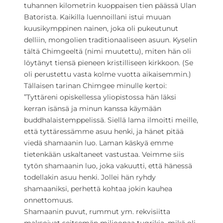
tuhannen kilometrin kuoppaisen tien päässä Ulan
Batorista. Kaikilla luennoillani istui muuan
kuusikymppinen nainen, joka oli pukeutunut
delliin, mongolien traditionaaliseen asuun. Kyselin
tältä Chimgeeltä (nimi muutettu), miten hän oli
löytänyt tiensä pieneen kristilliseen kirkkoon. (Se
oli perustettu vasta kolme vuotta aikaisemmin.)
Tällaisen tarinan Chimgee minulle kertoi:
”Tyttäreni opiskellessa yliopistossa hän läksi
kerran isänsä ja minun kanssa käymään
buddhalaistemppelissä. Siellä lama ilmoitti meille,
että tyttäressämme asuu henki, ja hänet pitää
viedä shamaanin luo. Laman käskyä emme
tietenkään uskaltaneet vastustaa. Veimme siis
tytön shamaanin luo, joka vakuutti, että hänessä
todellakin asuu henki. Jollei hän ryhdy
shamaaniksi, perhettä kohtaa jokin kauhea
onnettomuus.
Shamaanin puvut, rummut ym. rekvisiitta