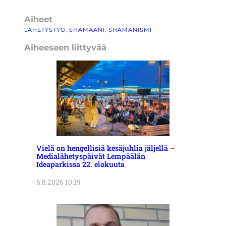
Aiheet
LÄHETYSTYÖ
, 
SHAMAANI
, 
SHAMANISMI
Aiheeseen liittyvää
Vielä on hengellisiä kesäjuhlia jäljellä –
Medialähetyspäivät Lempäälän
Ideaparkissa 22. elokuuta
6.8.2026 10:19