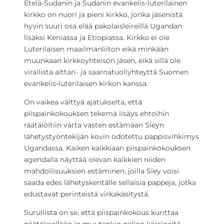
Etelä-Sudanin ja Sudanin evankelis-luterilainen
kirkko on nuori ja pieni kirkko, jonka jäsenistä
hyvin suuri osa elää pakolaisleireillä Ugandan
lisäksi Keniassa ja Etiopiassa. Kirkko ei ole
Luterilaisen maailmanliiton eikä minkään
muunkaan kirkkoyhteisön jäsen, eikä sillä ole
virallista alttari- ja saarnatuoliyhteyttä Suomen
evankelis-luterilaisen kirkon kanssa.
On vaikea välttyä ajatukselta, että
piispainkokouksen tekemä lisäys ehtoihin
räätälöitiin varta vasten estämään Sleyn
lähetystyöntekijän kovin odotettu pappisvihkimys
Ugandassa. Kaiken kaikkiaan piispainkokouksen
agendalla näyttää olevan kaikkien niiden
mahdollisuuksien estäminen, joilla Sley voisi
saada edes lähetyskentälle sellaisia pappeja, jotka
edustavat perinteistä virkakäsitystä.
Surullista on se, että piispainkokous kurittaa