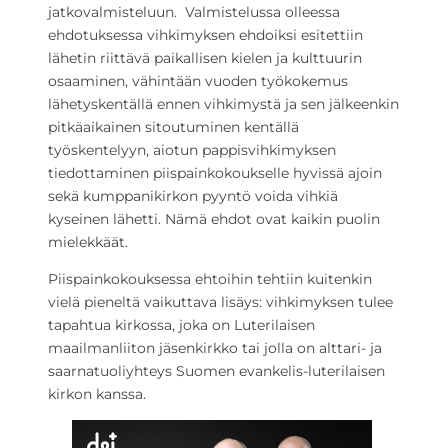
jatkovalmisteluun. Valmistelussa olleessa
ehdotuksessa vihkimyksen ehdoiksi esitettiin
lähetin riittävä paikallisen kielen ja kulttuurin
osaaminen, vähintään vuoden työkokemus
lähetyskentällä ennen vihkimystä ja sen jälkeenkin
pitkäaikainen sitoutuminen kentällä
työskentelyyn, aiotun pappisvihkimyksen
tiedottaminen piispainkokoukselle hyvissä ajoin
sekä kumppanikirkon pyyntö voida vihkiä
kyseinen lähetti. Nämä ehdot ovat kaikin puolin
mielekkäät.
Piispainkokouksessa ehtoihin tehtiin kuitenkin
vielä pieneltä vaikuttava lisäys: vihkimyksen tulee
tapahtua kirkossa, joka on Luterilaisen
maailmanliiton jäsenkirkko tai jolla on alttari- ja
saarnatuoliyhteys Suomen evankelis-luterilaisen
kirkon kanssa.