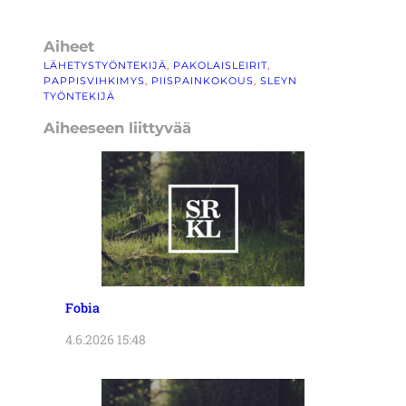
Aiheet
LÄHETYSTYÖNTEKIJÄ
, 
PAKOLAISLEIRIT
, 
PAPPISVIHKIMYS
, 
PIISPAINKOKOUS
, 
SLEYN
TYÖNTEKIJÄ
Aiheeseen liittyvää
Fobia
4.6.2026 15:48