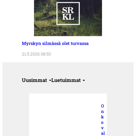
Myrskyn silmässä olet turvassa
21.5.2026 08:53
Uusimmat
Luetuimmat
O
n
k
o
v
al