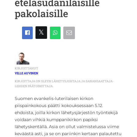
eteläsudanilaisille
pakolaisille
KIRJOITTANUT
VILLE AUVINEN
KIRJOITTAJA ON SLEYN LÄHETYSJOHTAJA JA SANANSAATTAJA-
LEHDEN PÄÄTOIMITTAJA.
Suomen evankelis-luterilaisen kirkon
piispainkokous päätti kokouksessaan 5.12.
ehdoista, joilla kirkon lähetysjärjestön työntekijä
voidaan vihkiä kumppanikirkon papiksi
lähetyskentällä. Asia on ollut valmistelussa viime
keväästä asti, ja se on pariinkin kertaan palautettu