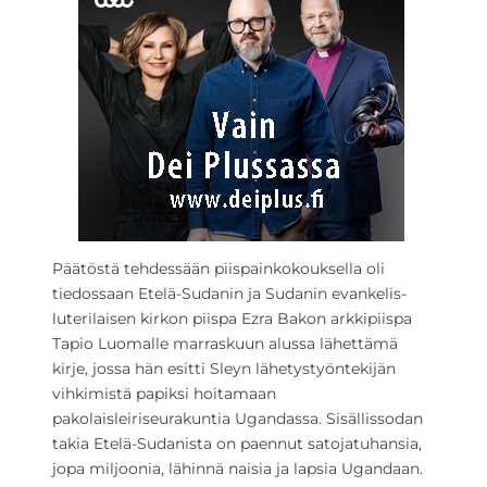
Päätöstä tehdessään piispainkokouksella oli
tiedossaan Etelä-Sudanin ja Sudanin evankelis-
luterilaisen kirkon piispa Ezra Bakon arkkipiispa
Tapio Luomalle marraskuun alussa lähettämä
kirje, jossa hän esitti Sleyn lähetystyöntekijän
vihkimistä papiksi hoitamaan
pakolaisleiriseurakuntia Ugandassa. Sisällissodan
takia Etelä-Sudanista on paennut satojatuhansia,
jopa miljoonia, lähinnä naisia ja lapsia Ugandaan.