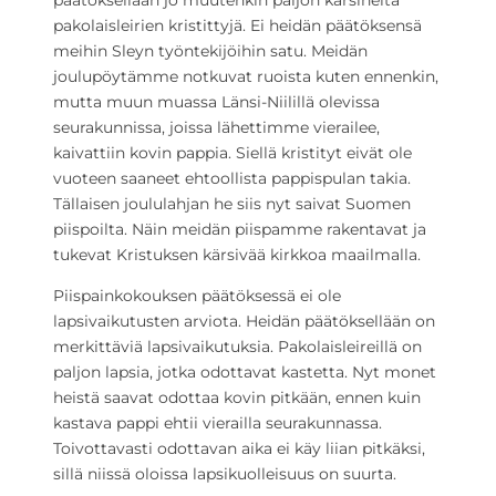
päätöksellään jo muutenkin paljon kärsineitä
pakolaisleirien kristittyjä. Ei heidän päätöksensä
meihin Sleyn työntekijöihin satu. Meidän
joulupöytämme notkuvat ruoista kuten ennenkin,
mutta muun muassa Länsi-Niilillä olevissa
seurakunnissa, joissa lähettimme vierailee,
kaivattiin kovin pappia. Siellä kristityt eivät ole
vuoteen saaneet ehtoollista pappispulan takia.
Tällaisen joululahjan he siis nyt saivat Suomen
piispoilta. Näin meidän piispamme rakentavat ja
tukevat Kristuksen kärsivää kirkkoa maailmalla.
Piispainkokouksen päätöksessä ei ole
lapsivaikutusten arviota. Heidän päätöksellään on
merkittäviä lapsivaikutuksia. Pakolaisleireillä on
paljon lapsia, jotka odottavat kastetta. Nyt monet
heistä saavat odottaa kovin pitkään, ennen kuin
kastava pappi ehtii vierailla seurakunnassa.
Toivottavasti odottavan aika ei käy liian pitkäksi,
sillä niissä oloissa lapsikuolleisuus on suurta.