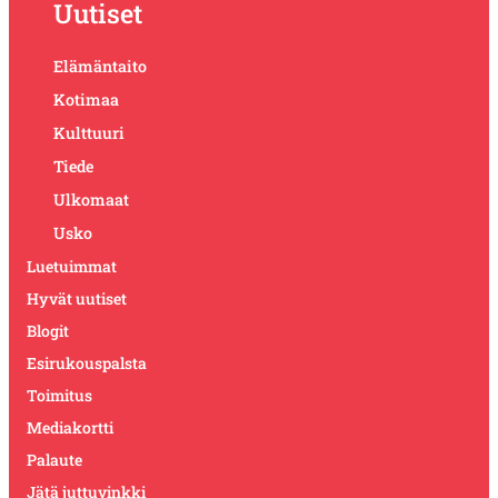
Uutiset
Elämäntaito
Kotimaa
Kulttuuri
Tiede
Ulkomaat
Usko
Luetuimmat
Hyvät uutiset
Blogit
Esirukouspalsta
Toimitus
Mediakortti
Palaute
Jätä juttuvinkki