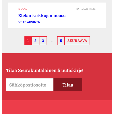
BLOGI
19.11.2025 10:26
Etelän kirkkojen nousu
VILLE AUVINEN
1
2
3
…
5
SEURAAVA
Tilaa Seurakuntalainen.fi uutiskirje!