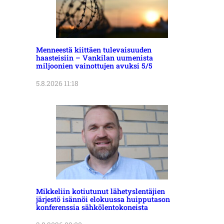
Menneestä kiittäen tulevaisuuden
haasteisiin – Vankilan uumenista
miljoonien vainottujen avuksi 5/5
5.8.2026 11:18
Mikkeliin kotiutunut lähetyslentäjien
järjestö isännöi elokuussa huipputason
konferenssia sähkölentokoneista