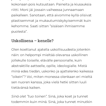
kokonaan pois kutsustaan. Paineita ja kiusauksia
riitti. Moni jäi jossain vaiheessa junnaamaan
paikalleen. Sanotaan, että aivomme kyllä olisivat
plastisemmat ja mukautumiskykyisemmät kuin
kehomme. Saati sitten ”sisäisen ihmisemme
puolesta”.
Uskollisena – kenelle?
Olen koettanut ajatella uskollisuudesta jotenkin
näin: on helpompi mieltää olevansa uskollinen
jollekulle
toiselle
, elävälle persoonalle, kuin
abstraktille aatteelle, opille, ideologialle. Mistä
minä edes tiedän, uskonko ja ajattelenko kaikessa
”oikein”? Voi, miten monessa olenkaan eri mieltä
sen nuoren kanssa, joka vielä hetki sitten luuli
tietävänsä kaiken.
Sinä olet ”tuo toinen”.
Sinä, joka koet ja tunnet
todemmin kuin minä. Sinä, joka tunnet minutkin