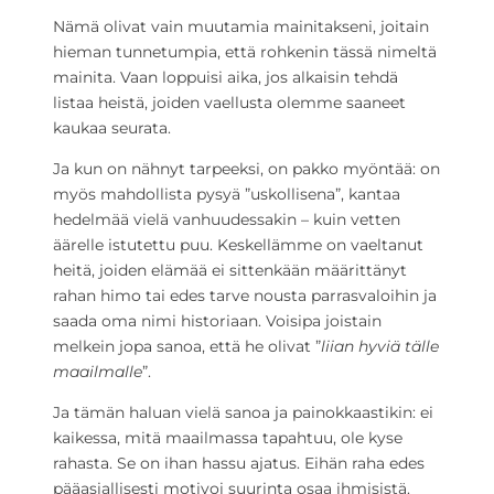
Nämä olivat vain muutamia mainitakseni, joitain
hieman tunnetumpia, että rohkenin tässä nimeltä
mainita. Vaan loppuisi aika, jos alkaisin tehdä
listaa heistä, joiden vaellusta olemme saaneet
kaukaa seurata.
Ja kun on nähnyt tarpeeksi, on pakko myöntää: on
myös mahdollista pysyä ”uskollisena”, kantaa
hedelmää vielä vanhuudessakin – kuin vetten
äärelle istutettu puu. Keskellämme on vaeltanut
heitä, joiden elämää ei sittenkään määrittänyt
rahan himo tai edes tarve nousta parrasvaloihin ja
saada oma nimi historiaan. Voisipa joistain
melkein jopa sanoa, että he olivat ”
liian hyviä tälle
maailmalle
”.
Ja tämän haluan vielä sanoa ja painokkaastikin: ei
kaikessa, mitä maailmassa tapahtuu, ole kyse
rahasta. Se on ihan hassu ajatus. Eihän raha edes
pääasiallisesti motivoi suurinta osaa ihmisistä.