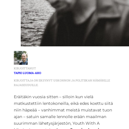
KIRJOITTANUT
TAPIO LUOMA-AHO
KIRJOITTAJA ON EKSYNYT USKONNON JA POLITIIKAN HÄMÄRILLE
RAJASEUDUILLE.
Eräitäkin vuosia sitten – silloin kun vielä
matkustettiin lentokoneilla, eikä edes koettu siitä
niin häpeää – vanhimmat meistä muistavat tuon
ajan – satuin samalle lennolle erään maailman
suurimman lähetysjärjestön, Youth With A