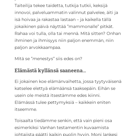
Taiteilija tekee taidetta, tutkija tutkii, keksijä
innovoi, palveluammatin valinnut palvelee, äiti ja
isä hoivaa ja rakastaa lastaan – ja kaikella tällä
jokaikinen päivä näyttää ”mammonalle” pitkät.
Rahaa voi tulla, olla tai mennä. Mitä sitten? Onhan
ihminen ja ihmisyys niin paljon enemmän, niin
paljon arvokkaampaa.
Mitä se ”
menestys
” siis edes on?
Elämästä kyllänsä saaneena…
Ei jokainen koe elämänvaihetta, jossa tyytyväisenä
katselee elettyä elämäänsä taaksepäin. Eihän se
usein ole meistä itsestämme edes kiinni.
Elämässä tulee pettymyksiä – kaikkein eniten
itseemme.
Toisaalta tiedämme senkin, että vain pieni osa
esimerkiksi Vanhan testamentin kuvaamista
johtajista päätti kaikin puolin hyvin. Moni lankesi