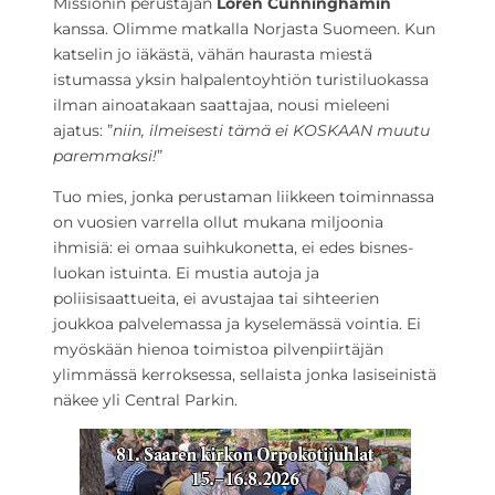
Missionin perustajan
Loren Cunninghamin
kanssa. Olimme matkalla Norjasta Suomeen. Kun
katselin jo iäkästä, vähän haurasta miestä
istumassa yksin halpalentoyhtiön turistiluokassa
ilman ainoatakaan saattajaa, nousi mieleeni
ajatus: ”
niin, ilmeisesti tämä ei KOSKAAN muutu
paremmaksi!
”
Tuo mies, jonka perustaman liikkeen toiminnassa
on vuosien varrella ollut mukana miljoonia
ihmisiä: ei omaa suihkukonetta, ei edes bisnes-
luokan istuinta. Ei mustia autoja ja
poliisisaattueita, ei avustajaa tai sihteerien
joukkoa palvelemassa ja kyselemässä vointia. Ei
myöskään hienoa toimistoa pilvenpiirtäjän
ylimmässä kerroksessa, sellaista jonka lasiseinistä
näkee yli Central Parkin.