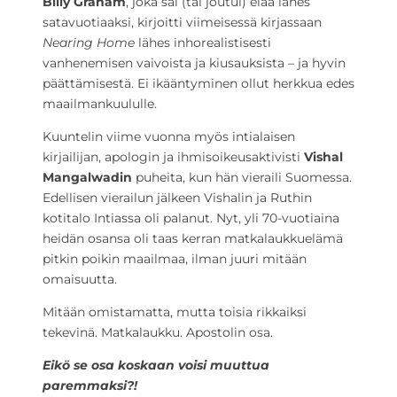
Billy Graham
, joka sai (tai joutui) elää lähes
satavuotiaaksi, kirjoitti viimeisessä kirjassaan
Nearing Home
lähes inhorealistisesti
vanhenemisen vaivoista ja kiusauksista – ja hyvin
päättämisestä. Ei ikääntyminen ollut herkkua edes
maailmankuululle.
Kuuntelin viime vuonna myös intialaisen
kirjailijan, apologin ja ihmisoikeusaktivisti
Vishal
Mangalwadin
puheita, kun hän vieraili Suomessa.
Edellisen vierailun jälkeen Vishalin ja Ruthin
kotitalo Intiassa oli palanut. Nyt, yli 70-vuotiaina
heidän osansa oli taas kerran matkalaukkuelämä
pitkin poikin maailmaa, ilman juuri mitään
omaisuutta.
Mitään omistamatta, mutta toisia rikkaiksi
tekevinä. Matkalaukku. Apostolin osa.
Eikö se osa koskaan voisi muuttua
paremmaksi?!