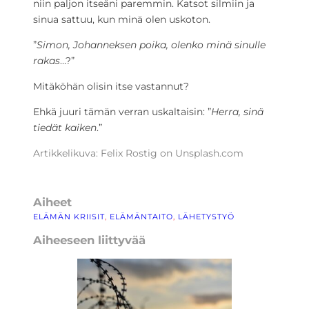
niin paljon itseäni paremmin. Katsot silmiin ja
sinua sattuu, kun minä olen uskoton.
”
Simon, Johanneksen poika, olenko minä sinulle
rakas
…?”
Mitäköhän olisin itse vastannut?
Ehkä juuri tämän verran uskaltaisin: ”
Herra, sinä
tiedät kaiken
.”
Artikkelikuva: Felix Rostig on Unsplash.com
Aiheet
ELÄMÄN KRIISIT
, 
ELÄMÄNTAITO
, 
LÄHETYSTYÖ
Aiheeseen liittyvää