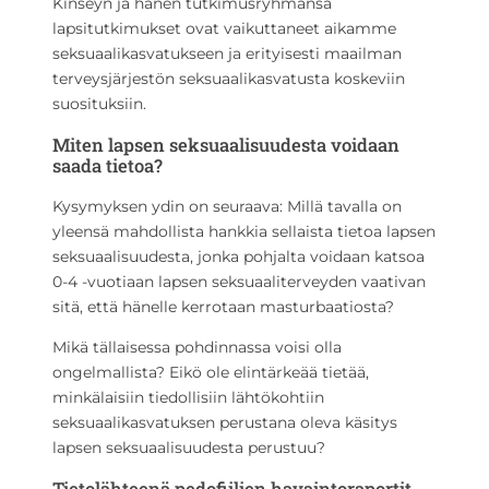
Kinseyn ja hänen tutkimusryhmänsä
lapsitutkimukset ovat vaikuttaneet aikamme
seksuaalikasvatukseen ja erityisesti maailman
terveysjärjestön seksuaalikasvatusta koskeviin
suosituksiin.
Miten lapsen seksuaalisuudesta voidaan
saada tietoa?
Kysymyksen ydin on seuraava: Millä tavalla on
yleensä mahdollista hankkia sellaista tietoa lapsen
seksuaalisuudesta, jonka pohjalta voidaan katsoa
0-4 -vuotiaan lapsen seksuaaliterveyden vaativan
sitä, että hänelle kerrotaan masturbaatiosta?
Mikä tällaisessa pohdinnassa voisi olla
ongelmallista? Eikö ole elintärkeää tietää,
minkälaisiin tiedollisiin lähtökohtiin
seksuaalikasvatuksen perustana oleva käsitys
lapsen seksuaalisuudesta perustuu?
Tietolähteenä pedofiilien havaintoraportit