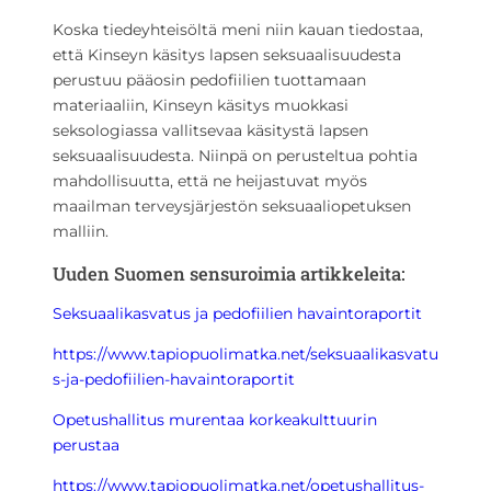
Koska tiedeyhteisöltä meni niin kauan tiedostaa,
että Kinseyn käsitys lapsen seksuaalisuudesta
perustuu pääosin pedofiilien tuottamaan
materiaaliin, Kinseyn käsitys muokkasi
seksologiassa vallitsevaa käsitystä lapsen
seksuaalisuudesta. Niinpä on perusteltua pohtia
mahdollisuutta, että ne heijastuvat myös
maailman terveysjärjestön seksuaaliopetuksen
malliin.
Uuden Suomen sensuroimia artikkeleita:
Seksuaalikasvatus ja pedofiilien havaintoraportit
https://www.tapiopuolimatka.net/seksuaalikasvatu
s-ja-pedofiilien-havaintoraportit
Opetushallitus murentaa korkeakulttuurin
perustaa
https://www.tapiopuolimatka.net/opetushallitus-