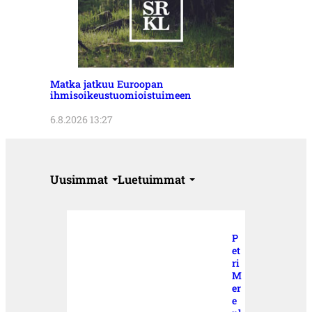
Matka jatkuu Euroopan
ihmisoikeustuomioistuimeen
6.8.2026 13:27
Uusimmat
Luetuimmat
P
et
ri
M
er
e