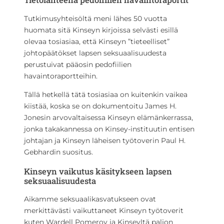
Tutkimusyhteisöltä meni lähes 50 vuotta
huomata sitä Kinseyn kirjoissa selvästi esillä
olevaa tosiasiaa, että Kinseyn ”tieteelliset”
johtopäätökset lapsen seksuaalisuudesta
perustuivat pääosin pedofiilien
havaintoraportteihin.
Tällä hetkellä tätä tosiasiaa on kuitenkin vaikea
kiistää, koska se on dokumentoitu James H.
Jonesin arvovaltaisessa Kinseyn elämänkerrassa,
jonka takakannessa on Kinsey-instituutin entisen
johtajan ja Kinseyn läheisen työtoverin Paul H.
Gebhardin suositus.
Kinseyn vaikutus käsitykseen lapsen
seksuaalisuudesta
Aikamme seksuaalikasvatukseen ovat
merkittävästi vaikuttaneet Kinseyn työtoverit
kuten Wardell Pomeroy ja Kinseyltä paljon