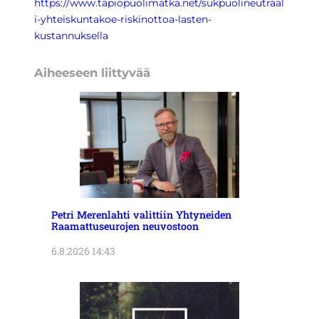
https://www.tapiopuolimatka.net/sukpuolineutraal
i-yhteiskuntakoe-riskinottoa-lasten-
kustannuksella
Aiheeseen liittyvää
Petri Merenlahti valittiin Yhtyneiden
Raamattuseurojen neuvostoon
6.8.2026 14:43