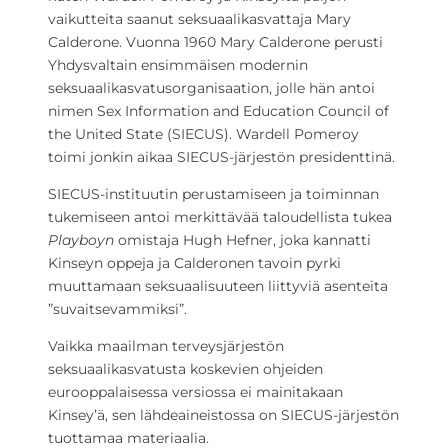
vaikutteita saanut seksuaalikasvattaja Mary
Calderone. Vuonna 1960 Mary Calderone perusti
Yhdysvaltain ensimmäisen modernin
seksuaalikasvatusorganisaation, jolle hän antoi
nimen Sex Information and Education Council of
the United State (SIECUS). Wardell Pomeroy
toimi jonkin aikaa SIECUS-järjestön presidenttinä.
SIECUS-instituutin perustamiseen ja toiminnan
tukemiseen antoi merkittävää taloudellista tukea
Playboyn
omistaja Hugh Hefner, joka kannatti
Kinseyn oppeja ja Calderonen tavoin pyrki
muuttamaan seksuaalisuuteen liittyviä asenteita
”suvaitsevammiksi”.
Vaikka maailman terveysjärjestön
seksuaalikasvatusta koskevien ohjeiden
eurooppalaisessa versiossa ei mainitakaan
Kinsey’ä, sen lähdeaineistossa on SIECUS-järjestön
tuottamaa materiaalia.