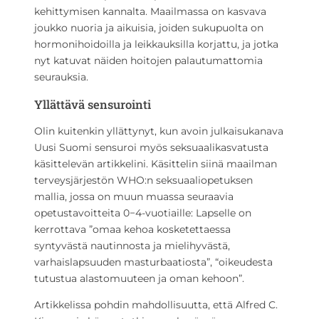
kehittymisen kannalta. Maailmassa on kasvava
joukko nuoria ja aikuisia, joiden sukupuolta on
hormonihoidoilla ja leikkauksilla korjattu, ja jotka
nyt katuvat näiden hoitojen palautumattomia
seurauksia.
Yllättävä sensurointi
Olin kuitenkin yllättynyt, kun avoin julkaisukanava
Uusi Suomi sensuroi myös seksuaalikasvatusta
käsittelevän artikkelini. Käsittelin siinä maailman
terveysjärjestön WHO:n seksuaaliopetuksen
mallia, jossa on muun muassa seuraavia
opetustavoitteita 0−4-vuotiaille: Lapselle on
kerrottava ”omaa kehoa kosketettaessa
syntyvästä nautinnosta ja mielihyvästä,
varhaislapsuuden masturbaatiosta”, “oikeudesta
tutustua alastomuuteen ja oman kehoon”.
Artikkelissa pohdin mahdollisuutta, että Alfred C.