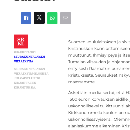
Suomen koululaitoksen ja sivi
kristinuskon kunnioittamisee
KIRJOITTANUT
muuttunut. Ihmisylpeys ja itse
SEURAKUNTALAISEN
Jumalan viisauden ja ohjanna
VIERASKYNÄ
erityisesti Raamatun punainen
SEURAKUNTALAISEN
VIERASKYNÄ-BLOGISSA
Kristuksesta. Seuraukset näkyv
JULKAISTAAN ERI
maassamme.
KIRJOITTAJIEN
KIRJOITUKSIA.
Äskettäin media kertoi, että 
1500 euron korvauksen äidille,
uskonnolliseksi tulkittuun tila
Kirkkonummella koulun peruut
uskonnollissävyisenä. Olemme
ajanlaskumme alkaminen Kris