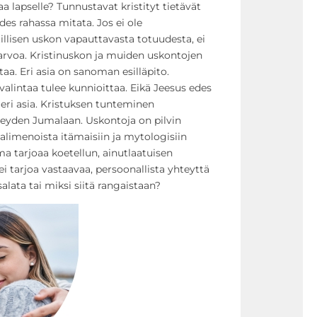
 lapselle? Tunnustavat kristityt tietävät
edes rahassa mitata. Jos ei ole
llisen uskon vapauttavasta totuudesta, ei
rvoa. Kristinuskon ja muiden uskontojen
aa. Eri asia on sanoman esilläpito.
lintaa tulee kunnioittaa. Eikä Jeesus edes
eri asia. Kristuksen tunteminen
eyden Jumalaan. Uskontoja on pilvin
alimenoista itämaisiin ja mytologisiin
 tarjoaa koetellun, ainutlaatuisen
 tarjoa vastaavaa, persoonallista yhteyttä
salata tai miksi siitä rangaistaan?