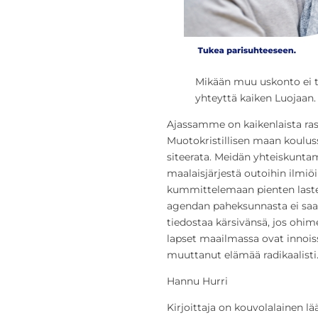
Mikään muu uskonto ei ta
yhteyttä kaiken Luojaan.
Ajassamme on kaikenlaista rasi
Muotokristillisen maan kouluss
siteerata. Meidän yhteiskunt
maalaisjärjestä outoihin ilmiö
kummittelemaan pienten laste
agendan paheksunnasta ei saa 
tiedostaa kärsivänsä, jos ohi
lapset maailmassa ovat innois
muuttanut elämää radikaalisti
Hannu Hurri
Kirjoittaja on kouvolalainen lää