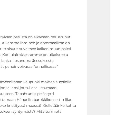
styksen perusta on aikanaan perustunut
n. Aikamme ihminen ja arvomaailma on
riittoisuus suvaitsee kaiken muun paitsi
n. Koululaitoksestamme on ulkoistettu
 lanka, ilosanoma Jeesuksesta
ät pahoinvoivassa ”onnellisessa”
Hämeenlinnan kaupunki maksaa suosiolla
 jonka lapsi joutui osallistumaan
isuuteen. Tapahtunut pelästytti
tamaan Händelin barokkikonsertin liian
ko kristityssä maassa? Kielletäänkö kohta
tuksen syntymästä? Mitä turmiota