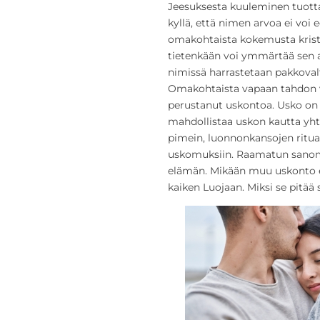
Jeesuksesta kuuleminen tuottaa
kyllä, että nimen arvoa ei voi 
omakohtaista kokemusta kristi
tietenkään voi ymmärtää sen a
nimissä harrastetaan pakkovalt
Omakohtaista vapaan tahdon va
perustanut uskontoa. Usko on 
mahdollistaa uskon kautta yht
pimein, luonnonkansojen ritua
uskomuksiin. Raamatun sanoma
elämän. Mikään muu uskonto ei
kaiken Luojaan. Miksi se pitää 