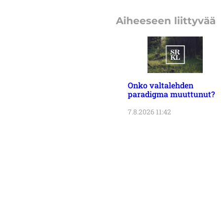
Aiheeseen liittyvää
Onko valtalehden
paradigma muuttunut?
7.8.2026 11:42