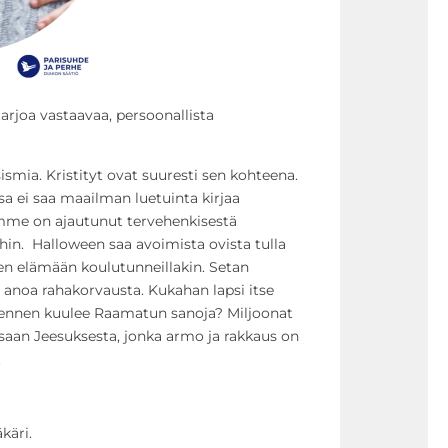
rjoa vastaavaa, persoonallista
smia. Kristityt ovat suuresti sen kohteena.
a ei saa maailman luetuinta kirjaa
amme on ajautunut tervehenkisestä
ihin. Halloween saa avoimista ovista tulla
n elämään koulutunneillakin. Setan
anoa rahakorvausta. Kukahan lapsi itse
mennen kuulee Raamatun sanoja? Miljoonat
saan Jeesuksesta, jonka armo ja rakkaus on
.
käri.