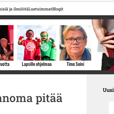
isiä ja ilmiöitä
Luetuimmat
Blogit
Uus
anoma pitää