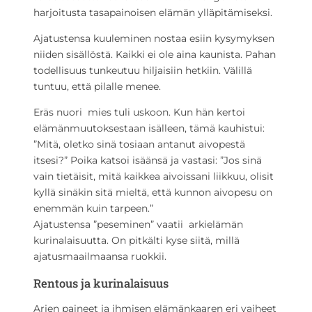
harjoitusta tasapainoisen elämän ylläpitämiseksi.
Ajatustensa kuuleminen nostaa esiin kysymyksen
niiden sisällöstä. Kaikki ei ole aina kaunista. Pahan
todellisuus tunkeutuu hiljaisiin hetkiin. Välillä
tuntuu, että pilalle menee.
Eräs nuori mies tuli uskoon. Kun hän kertoi
elämänmuutoksestaan isälleen, tämä kauhistui:
”Mitä, oletko sinä tosiaan antanut aivopestä
itsesi?” Poika katsoi isäänsä ja vastasi: ”Jos sinä
vain tietäisit, mitä kaikkea aivoissani liikkuu, olisit
kyllä sinäkin sitä mieltä, että kunnon aivopesu on
enemmän kuin tarpeen.”
Ajatustensa ”peseminen” vaatii arkielämän
kurinalaisuutta. On pitkälti kyse siitä, millä
ajatusmaailmaansa ruokkii.
Rentous ja kurinalaisuus
Arjen paineet ja ihmisen elämänkaaren eri vaiheet