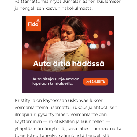
välttämättömiä myös Jumalan äänen kuulemisen
ja hengellisen kasvun näkökulmasta.
Kristityllä on käytössään uskonvaelluksen
voimanlähteinä Raamattu, rukous ja ehtoollisen
ilmapiiriin pysähtyminen. Voimanlähteiden
käyttäminen — mietiskellen ja kuunnellen —
ylläpitää elämänrytmiä, jossa lähes huomaamatta
tulee toteuttaneeksi säännöllistä hengellistä