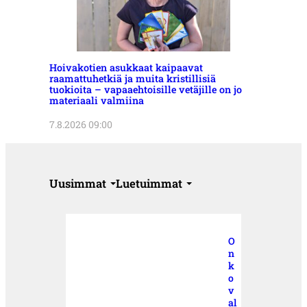
Hoivakotien asukkaat kaipaavat
raamattuhetkiä ja muita kristillisiä
tuokioita – vapaaehtoisille vetäjille on jo
materiaali valmiina
7.8.2026 09:00
Uusimmat
Luetuimmat
O
n
k
o
v
al