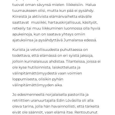
tuovat oman sävynsä mielen liikkeisiin. Halua
tuumaukseen olisi, mutta kun pää ei pysähdy.
Kiireistä ja aktiivista elämänvaihetta elävälle
saattavat musiikki, hartauskirjallisuus, käsityöt,
retkeily tai muu liikkuminen luonnossa olla hyviä
apukeinoja, kun on saatava yhteys omiin
ajatuksiinsa ja pysähdyttävä Jumalansa edessä.
Kurista ja velvollisuudesta puhuttaessa on
todettava, että elämässä on eri syistä jaksoja,
jolloin kurinalaisuus ahdistaa. Tilanteissa, joissa ei
ole kyse hutiloinnista, laiskottelusta ja
välinpitämättömyydestä vaan voimien
loppumisesta, olisikin pyhän
välinpitämättömyyden aika.
Jo edesmenneellä norjalaisella pastorilla ja
retriittien uranuurtajalla Edin Lövåsilla oli alla
oleva tarina, jolla hän havainnollisti, että tärkeitä
eivät ole säännöt, vaan elämä itse. Rentoutunut