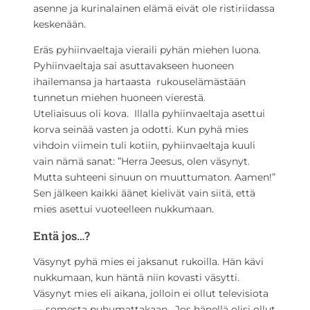
asenne ja kurinalainen elämä eivät ole ristiriidassa
keskenään.
Eräs pyhiinvaeltaja vieraili pyhän miehen luona.
Pyhiinvaeltaja sai asuttavakseen huoneen
ihailemansa ja hartaasta rukouselämästään
tunnetun miehen huoneen vierestä.
Uteliaisuus oli kova. Illalla pyhiinvaeltaja asettui
korva seinää vasten ja odotti. Kun pyhä mies
vihdoin viimein tuli kotiin, pyhiinvaeltaja kuuli
vain nämä sanat: ”Herra Jeesus, olen väsynyt.
Mutta suhteeni sinuun on muuttumaton. Aamen!”
Sen jälkeen kaikki äänet kielivät vain siitä, että
mies asettui vuoteelleen nukkumaan.
Entä jos…?
Väsynyt pyhä mies ei jaksanut rukoilla. Hän kävi
nukkumaan, kun häntä niin kovasti väsytti.
Väsynyt mies eli aikana, jolloin ei ollut televisiota
— somesta puhumattakaan. Jos hänellä olisi ollut