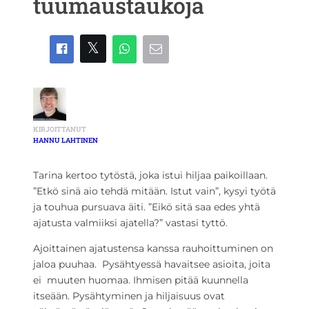
tuumaustaukoja
KIRJOITTANUT
HANNU LAHTINEN
Tarina kertoo tytöstä, joka istui hiljaa paikoillaan.
”Etkö sinä aio tehdä mitään. Istut vain”, kysyi työtä
ja touhua pursuava äiti. ”Eikö sitä saa edes yhtä
ajatusta valmiiksi ajatella?” vastasi tyttö.
Ajoittainen ajatustensa kanssa rauhoittuminen on
jaloa puuhaa. Pysähtyessä havaitsee asioita, joita
ei muuten huomaa. Ihmisen pitää kuunnella
itseään. Pysähtyminen ja hiljaisuus ovat