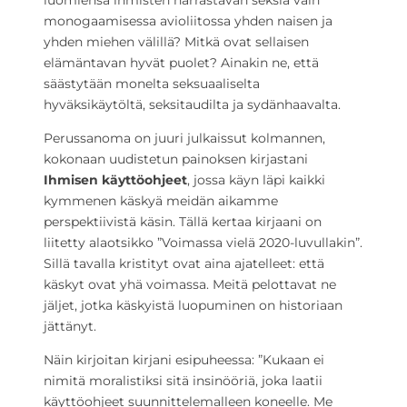
luomiensa ihmisten harrastavan seksiä vain
monogaamisessa avioliitossa yhden naisen ja
yhden miehen välillä? Mitkä ovat sellaisen
elämäntavan hyvät puolet? Ainakin ne, että
säästytään monelta seksuaaliselta
hyväksikäytöltä, seksitaudilta ja sydänhaavalta.
Perussanoma on juuri julkaissut kolmannen,
kokonaan uudistetun painoksen kirjastani
Ihmisen käyttöohjeet
, jossa käyn läpi kaikki
kymmenen käskyä meidän aikamme
perspektiivistä käsin. Tällä kertaa kirjaani on
liitetty alaotsikko ”Voimassa vielä 2020-luvullakin”.
Sillä tavalla kristityt ovat aina ajatelleet: että
käskyt ovat yhä voimassa. Meitä pelottavat ne
jäljet, jotka käskyistä luopuminen on historiaan
jättänyt.
Näin kirjoitan kirjani esipuheessa: ”Kukaan ei
nimitä moralistiksi sitä insinööriä, joka laatii
käyttöohjeet suunnittelemalleen koneelle. Me