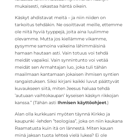
mukaisesti, rakastaa häntä oikein.
Käskyt ahdistavat meitä – ja niin niiden on
tarkoitus tehdäkin. Ne osoittavat meille, ettemme
ole niitä hyviä tyyppejä, joita aina luulimme
olevamme. Mutta jos kiellämme vikamme,
pysymme samoina vaikeina lähimmäisinä
hamaan hautaan asti. Vain totuus voi tehdä
meidät vapaiksi. Vain synnintunto voi vetää
meidät sen Armahtajan luo, joka tuli tähän
maailmaan kantamaan jokaisen ihmisen syntien
rangaistuksen. Siksi kirjani kaikki luvut päättyvät
kuvaukseen siitä, miten Jeesus haluaa tehdä
’autuaan vaihtokaupan’ kyseisen käskyn rikkojan
kanssa.” (Tähän asti
Ihmisen käyttöohjeet
.)
Alan olla kurkkuani myöten täynnä Kirkko ja
kaupunki -lehden ”teologiaa”, joka on niin kaukana
Raamatusta kuin itä on lännestä. Miten kauan
minä jaksan tuota lehteä vielä lukea? Ei ole