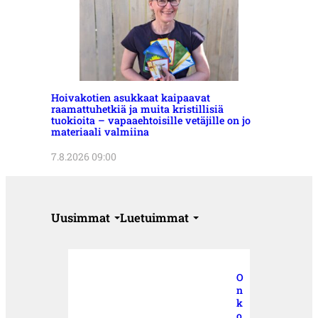
Hoivakotien asukkaat kaipaavat
raamattuhetkiä ja muita kristillisiä
tuokioita – vapaaehtoisille vetäjille on jo
materiaali valmiina
7.8.2026 09:00
Uusimmat
Luetuimmat
O
n
k
o