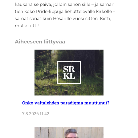
kaukana se päivä, jolloin sanon sille – ja saman
tien koko Pride-lippuja liehuttelevalle kirkolle –
samat sanat kuin Hesarille vuosi sitten: Kiitti,
mulle riitti!
Aiheeseen liittyvää
Onko valtalehden paradigma muuttunut?
7.8.2026 11:42