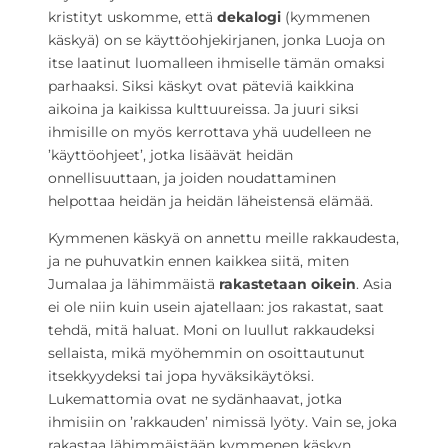
kristityt uskomme, että
dekalogi
(kymmenen
käskyä) on se käyttöohjekirjanen, jonka Luoja on
itse laatinut luomalleen ihmiselle tämän omaksi
parhaaksi. Siksi käskyt ovat päteviä kaikkina
aikoina ja kaikissa kulttuureissa. Ja juuri siksi
ihmisille on myös kerrottava yhä uudelleen ne
’käyttöohjeet’, jotka lisäävät heidän
onnellisuuttaan, ja joiden noudattaminen
helpottaa heidän ja heidän läheistensä elämää.
Kymmenen käskyä on annettu meille rakkaudesta,
ja ne puhuvatkin ennen kaikkea siitä, miten
Jumalaa ja lähimmäistä
rakastetaan oikein
. Asia
ei ole niin kuin usein ajatellaan: jos rakastat, saat
tehdä, mitä haluat. Moni on luullut rakkaudeksi
sellaista, mikä myöhemmin on osoittautunut
itsekkyydeksi tai jopa hyväksikäytöksi.
Lukemattomia ovat ne sydänhaavat, jotka
ihmisiin on ’rakkauden’ nimissä lyöty. Vain se, joka
rakastaa lähimmäistään kymmenen käskyn