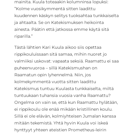
mainita. Kuula toteaakin kolumninsa lopuksi:
”Kolme vuosikymmentä sitten laadittu
kuudennen käskyn selitys tuoksahtaa tunkkaiselta
ja ahtaalta. Se on Katekismuksen heikointa
ainesta. Päätin että jatkossa emme käytä sitä
riparilla.”
Tästä lähtien Kari Kuula aikoo siis opettaa
rippikouluissaan sitä samaa, mihin nuoret jo
valmiiksi uskovat: vapaata seksiä. Raamattu ei saa
puheenvuoroa – sillä Katekismushan on
Raamatun opin lyhennelmä. Niin, jos
kolmekymmentä vuotta sitten laadittu
Katekismus tuntuu Kuulasta tunkkaiselta, miltä
tuntuukaan tuhansia vuosia vanha Raamattu?
Ongelma on vain se, että kun Raamattu hylätään,
ei rippikoulu ole enää mikään kristillinen koulu.
Sillä ei ole elävän, kolmiyhteisen Jumalan kanssa
mitään tekemistä. Yhtä hyvin Kuula voi iskeä
hynttyyt yhteen ateistien Prometheus-leirin