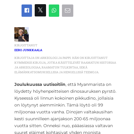
KIRJOITTANUT
EERO JUNKKAALA
KIRJOITTAJA ON ARKEOLOGI JA PAPPI. HÄN ON KIRJOITTANUT
KYMMENIÄ KIRJOJA, JOTKA KÄSITTELEVÄT RAAMATUN HISTORIAA
JA ARKEOLOGIAA, RAAMATUN TULKINTAA, SEKÄ
ELÄMÄNKATSOMUKSELLISIA JA HENGELLISIÄ TEEMOJA.
Joulukuussa uutisoitiin
, että Myanmarista on
löydetty höyhenpeitteisen dinosauruksen pyrstö.
Kyseessä oli linnun kokoinen pikkudino, jollaisia
on löytynyt aiemminkin. Tämä löytö oli 99
miljoonaa vuotta vanha. Dinojen valtakausihan
kesti suunnilleen ajanjakson 200-65 miljoonaa
vuotta sitten. Onneksi nuo, pääasiassa valtavan
suuret eläimet kohtasivat yhden monista