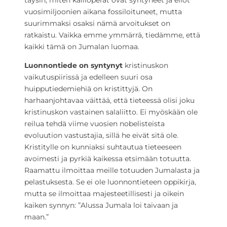
täysin, miten kallioperät ovat syntyneet ja eliöt
vuosimiljoonien aikana fossiloituneet, mutta
suurimmaksi osaksi nämä arvoitukset on
ratkaistu. Vaikka emme ymmärrä, tiedämme, että
kaikki tämä on Jumalan luomaa.
Luonnontiede on syntynyt
kristinuskon
vaikutuspiirissä ja edelleen suuri osa
huipputiedemiehiä on kristittyjä. On
harhaanjohtavaa väittää, että tieteessä olisi joku
kristinuskon vastainen salaliitto. Ei myöskään ole
reilua tehdä viime vuosien nobelisteista
evoluution vastustajia, sillä he eivät sitä ole.
Kristitylle on kunniaksi suhtautua tieteeseen
avoimesti ja pyrkiä kaikessa etsimään totuutta.
Raamattu ilmoittaa meille totuuden Jumalasta ja
pelastuksesta. Se ei ole luonnontieteen oppikirja,
mutta se ilmoittaa majesteetillisesti ja oikein
kaiken synnyn: ”Alussa Jumala loi taivaan ja
maan.”