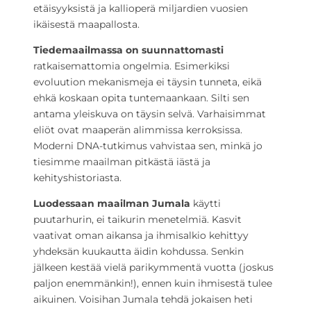
etäisyyksistä ja kallioperä miljardien vuosien
ikäisestä maapallosta.
Tiedemaailmassa on suunnattomasti
ratkaisemattomia ongelmia. Esimerkiksi
evoluution mekanismeja ei täysin tunneta, eikä
ehkä koskaan opita tuntemaankaan. Silti sen
antama yleiskuva on täysin selvä. Varhaisimmat
eliöt ovat maaperän alimmissa kerroksissa.
Moderni DNA-tutkimus vahvistaa sen, minkä jo
tiesimme maailman pitkästä iästä ja
kehityshistoriasta.
Luodessaan maailman Jumala
käytti
puutarhurin, ei taikurin menetelmiä. Kasvit
vaativat oman aikansa ja ihmisalkio kehittyy
yhdeksän kuukautta äidin kohdussa. Senkin
jälkeen kestää vielä parikymmentä vuotta (joskus
paljon enemmänkin!), ennen kuin ihmisestä tulee
aikuinen. Voisihan Jumala tehdä jokaisen heti