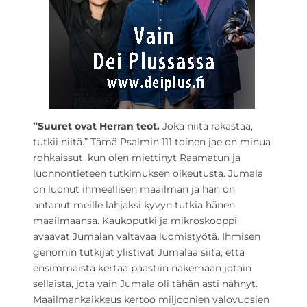
”Suuret ovat Herran teot.
Joka niitä rakastaa,
tutkii niitä.” Tämä Psalmin 111 toinen jae on minua
rohkaissut, kun olen miettinyt Raamatun ja
luonnontieteen tutkimuksen oikeutusta. Jumala
on luonut ihmeellisen maailman ja hän on
antanut meille lahjaksi kyvyn tutkia hänen
maailmaansa. Kaukoputki ja mikroskooppi
avaavat Jumalan valtavaa luomistyötä. Ihmisen
genomin tutkijat ylistivät Jumalaa siitä, että
ensimmäistä kertaa päästiin näkemään jotain
sellaista, jota vain Jumala oli tähän asti nähnyt.
Maailmankaikkeus kertoo miljoonien valovuosien