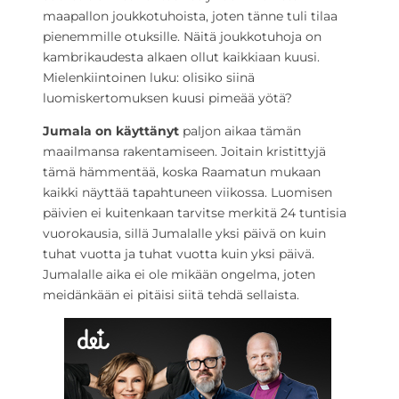
maapallon joukkotuhoista, joten tänne tuli tilaa
pienemmille otuksille. Näitä joukkotuhoja on
kambrikaudesta alkaen ollut kaikkiaan kuusi.
Mielenkiintoinen luku: olisiko siinä
luomiskertomuksen kuusi pimeää yötä?
Jumala on käyttänyt
paljon aikaa tämän
maailmansa rakentamiseen. Joitain kristittyjä
tämä hämmentää, koska Raamatun mukaan
kaikki näyttää tapahtuneen viikossa. Luomisen
päivien ei kuitenkaan tarvitse merkitä 24 tuntisia
vuorokausia, sillä Jumalalle yksi päivä on kuin
tuhat vuotta ja tuhat vuotta kuin yksi päivä.
Jumalalle aika ei ole mikään ongelma, joten
meidänkään ei pitäisi siitä tehdä sellaista.