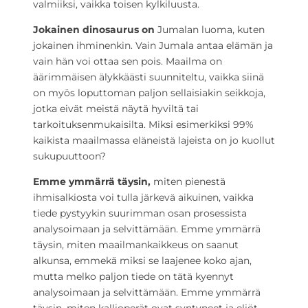
valmiiksi, vaikka toisen kylkiluusta.
Jokainen dinosaurus on
Jumalan luoma, kuten
jokainen ihminenkin. Vain Jumala antaa elämän ja
vain hän voi ottaa sen pois. Maailma on
äärimmäisen älykkäästi suunniteltu, vaikka siinä
on myös loputtoman paljon sellaisiakin seikkoja,
jotka eivät meistä näytä hyviltä tai
tarkoituksenmukaisilta. Miksi esimerkiksi 99%
kaikista maailmassa eläneistä lajeista on jo kuollut
sukupuuttoon?
Emme ymmärrä täysin,
miten pienestä
ihmisalkiosta voi tulla järkevä aikuinen, vaikka
tiede pystyykin suurimman osan prosessista
analysoimaan ja selvittämään. Emme ymmärrä
täysin, miten maailmankaikkeus on saanut
alkunsa, emmekä miksi se laajenee koko ajan,
mutta melko paljon tiede on tätä kyennyt
analysoimaan ja selvittämään. Emme ymmärrä