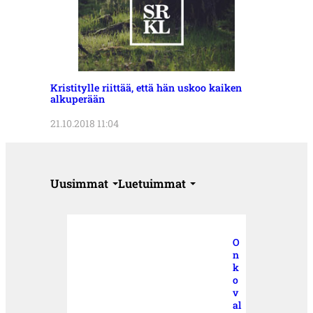
Kristitylle riittää, että hän uskoo kaiken
alkuperään
21.10.2018 11:04
Uusimmat
Luetuimmat
O
n
k
o
v
al