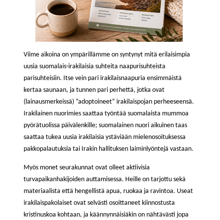
Viime aikoina on ympärillämme on syntynyt mitä erilaisimpia
uusia suomalais-irakilaisia suhteita naapurisuhteista
parisuhteisiin. Itse vein pari irakilaisnaapuria ensimmäistä
kertaa saunaan, ja tunnen pari perhettä, jotka ovat
(lainausmerkeissä) ”adoptoineet” irakilaispojan perheeseensä.
Irakilainen nuorimies saattaa työntää suomalaista mummoa
pyörätuolissa päivälenkille; suomalainen nuori aikuinen taas
saattaa tukea uusia irakilaisia ystäviään mielenosoituksessa
pakkopalautuksia tai Irakin hallituksen laiminlyöntejä vastaan.
Myös monet seurakunnat ovat olleet aktiivisia
turvapaikanhakijoiden auttamisessa. Heille on tarjottu sekä
materiaalista että hengellistä apua, ruokaa ja ravintoa. Useat
irakilaispakolaiset ovat selvästi osoittaneet kiinnostusta
kristinuskoa kohtaan, ja käännynnäisiäkin on nähtävästi jopa