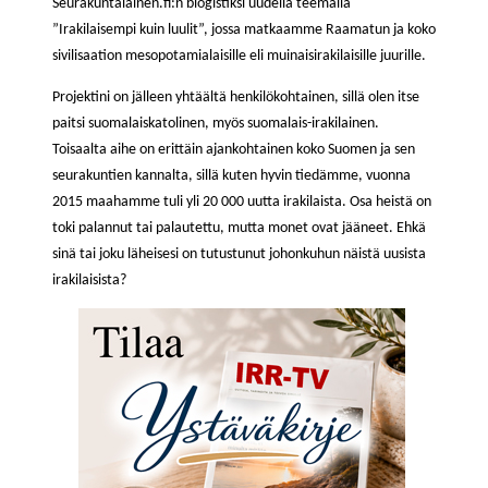
Seurakuntalainen.fi:n blogistiksi uudella teemalla
”Irakilaisempi kuin luulit”, jossa matkaamme Raamatun ja koko
sivilisaation mesopotamialaisille eli muinaisirakilaisille juurille.
Projektini on jälleen yhtäältä henkilökohtainen, sillä olen itse
paitsi suomalaiskatolinen, myös suomalais-irakilainen.
Toisaalta aihe on erittäin ajankohtainen koko Suomen ja sen
seurakuntien kannalta, sillä kuten hyvin tiedämme, vuonna
2015 maahamme tuli yli 20 000 uutta irakilaista. Osa heistä on
toki palannut tai palautettu, mutta monet ovat jääneet. Ehkä
sinä tai joku läheisesi on tutustunut johonkuhun näistä uusista
irakilaisista?