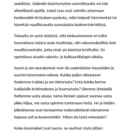
sadoittain. Joidenkin kääntymysten autenttisuutta voi toki
aiheellisesti epäillä, toiset taas ovat valmiita antamaan
henkensäkin Kristuksen puolesta, mikä helposti hämmentää tai
hävettää maallistunutta suomalaista keskivertokristittyä.
Toisaalta on syytä sisäistää, että keskuuteemme on tullut
huomattava määrä uusia muslimeja, niin vakaumuksellisia kuin
maallistuneitakin, jotka eivät aio kääntyä kristityiksi. On
opeteltava ainakin uskonto- ja kulttuuridialogin alkeita.
Suomi ja sen seurakunnat ovat siis uudenlaisten haasteiden ja
suurten kysymysten edessä. Kuinka paljon oikeastaan
tiedämme Irakista ja sen historiasta? Entä kuinka kertoa
irakilaisille kristinuskosta ja Raamatusta? Olemme yhteisellä
tiellämme vasta alussa: nämä ihmiset oppivat suomea vasta
pikku hiljaa, me vasta opimme tuntemaan heitä. He ja heidän
jälkeläisensä ovat kanssamme todennäköisesti elämämme
loppuun asti ja kauemminkin. Miten siis tästä eteenpäin?
Koska kysymykset ovat suuria, ne vaativat myös pitkän