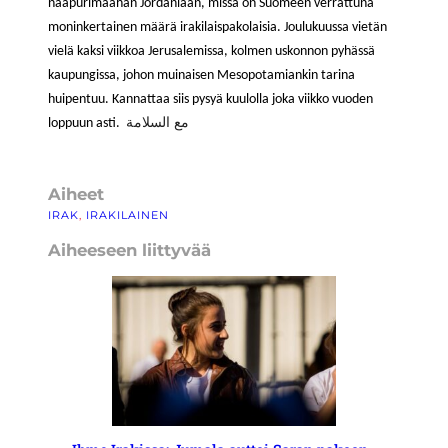
naapurimaahan Jordaniaan, missä on Suomeen verrattuna
moninkertainen määrä irakilaispakolaisia. Joulukuussa vietän
vielä kaksi viikkoa Jerusalemissa, kolmen uskonnon pyhässä
kaupungissa, johon muinaisen Mesopotamiankin tarina
huipentuu. Kannattaa siis pysyä kuulolla joka viikko vuoden
مع السلامة
loppuun asti.
Aiheet
IRAK
, 
IRAKILAINEN
Aiheeseen liittyvää