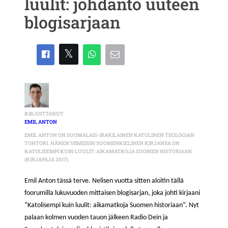
luulit: johdanto uuteen
blogisarjaan
KIRJOITTANUT
EMIL ANTON
EMIL ANTON ON SUOMALAIS-IRAKILAINEN KATOLINEN TEOLOGIAN
TOHTORI. HÄNEN VIIMEISIN SUOMENKIELINEN KIRJANSA ON
KATOLISEMPI KUIN LUULIT: AIKAMATKOJA SUOMEN HISTORIAAN
(KIRJAPAJA 2017).
Emil Anton tässä terve. Nelisen vuotta sitten aloitin tällä
foorumilla lukuvuoden mittaisen blogisarjan, joka johti kirjaani
”Katolisempi kuin luulit: aikamatkoja Suomen historiaan”. Nyt
palaan kolmen vuoden tauon jälkeen Radio Dein ja