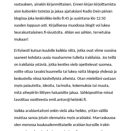
vastauksen, ainakin kirjanmittaisen. Ennen kirjan kirjoittamista
aion kuitenkin työstää ja jakaa ajatuksiani Radio Dein päivän
blogissa joka keskiviikko kello 8:45 ja uusintana klo 12:50
vuoden loppuun asti. Kirjallisessa muodossa blogit voi lukea
Seurakuntalainen.fi-sivustolta.
Ahlan wa sahlan
, tervetuloa
mukaan!
Erityisesti kutsun kuulolle kaikkia niitä, jotka ovat viime vuosina
saaneet kohdata uusia maahamme tulleita irakilaisia. Jos teillä
on irakilaisia ystäviä, jotka kenties vielä opettelevat suomea,
voitte ottaa tavaksi kuunnella tai lukea näitä blogeja yhdessä ja
keskustella niissä käsitellyistä aiheista. Otan mielelläni vastaan
myös palautetta, ideoita, tarinoita, kokemuksia tai muuta,
mitä aihepiiriin liittyen haluaisitte jakaa. Sähköpostitse minut
tavoittaa osoitteesta emil.anton@helsinki.fi.
Vaikka arabiantaitoni onkin vielä aika heikko, yritän välillä
muistaa sanoa jotain olennaista myös arabiaksi. Marraskuussa
olen menossa kuukaudenmittaiselle arabian kurssille Irakin