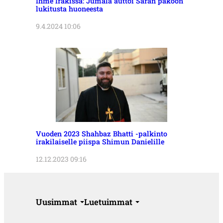
Ihme Irakissa: Jumala auttoi Saran pakoon
lukitusta huoneesta
9.4.2024 10:06
Vuoden 2023 Shahbaz Bhatti -palkinto
irakilaiselle piispa Shimun Danielille
12.12.2023 09:16
Uusimmat
Luetuimmat