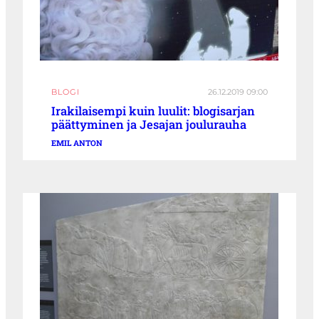
BLOGI
26.12.2019 09:00
Irakilaisempi kuin luulit: blogisarjan
päättyminen ja Jesajan joulurauha
EMIL ANTON