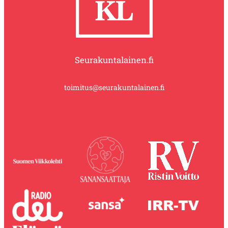
Seurakuntalainen.fi
toimitus@seurakuntalainen.fi