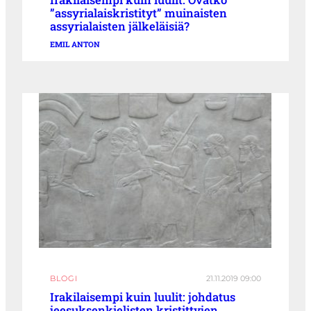
”assyrialaiskristityt” muinaisten
assyrialaisten jälkeläisiä?
EMIL ANTON
BLOGI
21.11.2019 09:00
Irakilaisempi kuin luulit: johdatus
jeesuksenkielisten kristittyjen