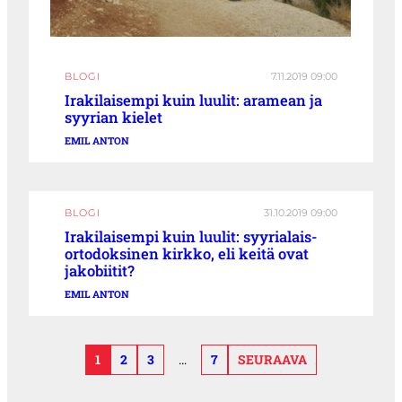
BLOGI
7.11.2019 09:00
Irakilaisempi kuin luulit: aramean ja
syyrian kielet
EMIL ANTON
BLOGI
31.10.2019 09:00
Irakilaisempi kuin luulit: syyrialais-
ortodoksinen kirkko, eli keitä ovat
jakobiitit?
EMIL ANTON
1
2
3
…
7
SEURAAVA