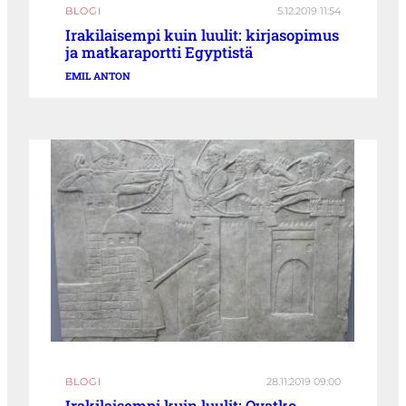
BLOGI
5.12.2019 11:54
Irakilaisempi kuin luulit: kirjasopimus
ja matkaraportti Egyptistä
EMIL ANTON
BLOGI
28.11.2019 09:00
Irakilaisempi kuin luulit: Ovatko