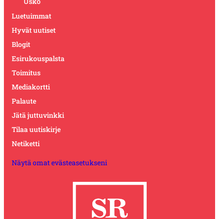
Usko
Luetuimmat
Hyvät uutiset
Blogit
Esirukouspalsta
Toimitus
Mediakortti
Palaute
Jätä juttuvinkki
Tilaa uutiskirje
Netiketti
Näytä omat evästeasetukseni