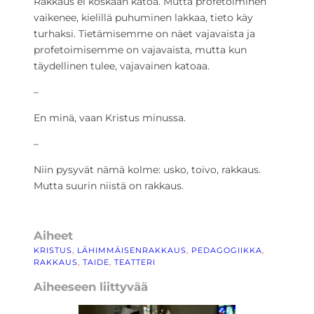
Rakkaus ei koskaan katoa. Mutta profetoiminen
vaikenee, kielillä puhuminen lakkaa, tieto käy
turhaksi. Tietämisemme on näet vajavaista ja
profetoimisemme on vajavaista, mutta kun
täydellinen tulee, vajavainen katoaa.
–
En minä, vaan Kristus minussa.
–
Niin pysyvät nämä kolme: usko, toivo, rakkaus.
Mutta suurin niistä on rakkaus.
Aiheet
KRISTUS
, 
LÄHIMMÄISENRAKKAUS
, 
PEDAGOGIIKKA
, 
RAKKAUS
, 
TAIDE
, 
TEATTERI
Aiheeseen liittyvää