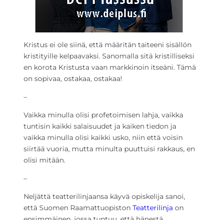
Kristus ei ole siinä, että määritän taiteeni sisällön
kristityille kelpaavaksi. Sanomalla sitä kristilliseksi
en korota Kristusta vaan markkinoin itseäni. Tämä
on sopivaa, ostakaa, ostakaa!
–
Vaikka minulla olisi profetoimisen lahja, vaikka
tuntisin kaikki salaisuudet ja kaiken tiedon ja
vaikka minulla olisi kaikki usko, niin että voisin
siirtää vuoria, mutta minulta puuttuisi rakkaus, en
olisi mitään.
–
Neljättä teatterilinjaansa käyvä opiskelija sanoi,
että Suomen Raamattuopiston
Teatterilinja
on
ensimmäinen, jossa tuntuu, että hänestä