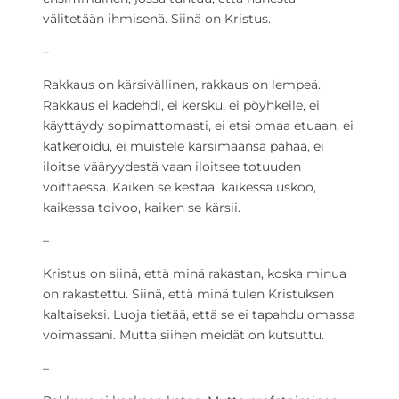
välitetään ihmisenä. Siinä on Kristus.
–
Rakkaus on kärsivällinen, rakkaus on lempeä.
Rakkaus ei kadehdi, ei kersku, ei pöyhkeile, ei
käyttäydy sopimattomasti, ei etsi omaa etuaan, ei
katkeroidu, ei muistele kärsimäänsä pahaa, ei
iloitse vääryydestä vaan iloitsee totuuden
voittaessa. Kaiken se kestää, kaikessa uskoo,
kaikessa toivoo, kaiken se kärsii.
–
Kristus on siinä, että minä rakastan, koska minua
on rakastettu. Siinä, että minä tulen Kristuksen
kaltaiseksi. Luoja tietää, että se ei tapahdu omassa
voimassani. Mutta siihen meidät on kutsuttu.
–