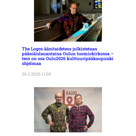
The Logos äänitaideteos julkistetaan
pääsiäislauantaina Oulun tuomiokirkossa –
teos on osa Oulu2026 kulttuuripääkaupunki
ohjelmaa
26.3.2026 11:00