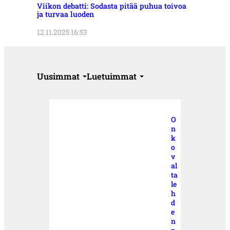
Viikon debatti: Sodasta pitää puhua toivoa
ja turvaa luoden
12.11.2025 16:53
Uusimmat
Luetuimmat
O
n
k
o
v
al
ta
le
h
d
e
n