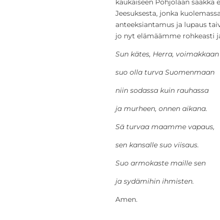
kaukaiseen Pohjolaan saakka
Jeesuksesta, jonka kuolemassa
anteeksiantamus ja lupaus ta
jo nyt elämäämme rohkeasti ja 
Sun kätes, Herra, voimakkaan
suo olla turva Suomenmaan
niin sodassa kuin rauhassa
ja murheen, onnen aikana.
Sä turvaa maamme vapaus,
sen kansalle suo viisaus.
Suo armokaste maille sen
ja sydämihin ihmisten.
Amen.