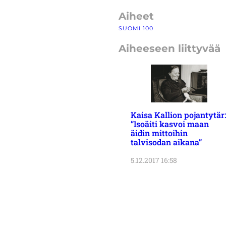
Aiheet
SUOMI 100
Aiheeseen liittyvää
Kaisa Kallion pojantytär:
”Isoäiti kasvoi maan
äidin mittoihin
talvisodan aikana”
5.12.2017 16:58