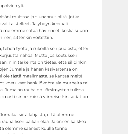
polvien yli.
isäni muistoa ja siunannut niitä, jotka
 taistelleet. Ja yhdyn kenraali
ä me emme sotaa hävinneet, koska suurin
inen, sittenkin voitettiin.
ehdä työtä ja rukoilla sen puolesta, ettei
kurjuutta nähdä. Mutta jos koetuksen
, niin tärkeintä on tietää, että silloinkin
jen Jumala ja hänen käsivartensa on
i ole tästä maailmasta, se kantaa meitä
ot koetukset henkilökohtaisia murheita tai
a. Jumalan rauha on kärsimysten tulissa
armasti sinne, missä viimeisetkin sodat on
umalaa siitä lahjasta, että olemme
rauhallisen paikan elää. Ja ennen kaikkea
ttä olemme saaneet kuulla tänne