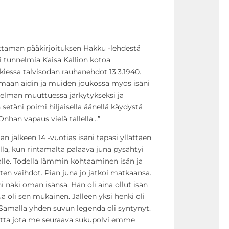
ittaman pääkirjoituksen Hakku -lehdestä
i tunnelmia Kaisa Kallion kotoa
ukiessa talvisodan rauhanehdot 13.3.1940.
at maan äidin ja muiden joukossa myös isäni
nnelman muuttuessa järkytykseksi ja
setäni poimi hiljaisella äänellä käydystä
Onhan vapaus vielä tallella…”
n jälkeen 14 -vuotias isäni tapasi yllättäen
a, kun rintamalta palaava juna pysähtyi
lle. Todella lämmin kohtaaminen isän ja
sten vaihdot. Pian juna jo jatkoi matkaansa.
ni näki oman isänsä. Hän oli aina ollut isän
 oli sen mukainen. Jälleen yksi henki oli
Samalla yhden suvun legenda oli syntynyt.
 mutta jota me seuraava sukupolvi emme