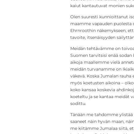
kaiut kantautuvat monien suku
Olen suuresti kunnioittanut iso
maamme vapauden puolesta ovat
Ehrnroothin näkemykseen, ett
tavoite, itsenäisyyden säilyttäm
Meidän tehtävämme on toivoa, t
Suomen tarvitsisi enää sodan 
aikoja maallemme vielä annetaan
meidän turvanamme on Ikiaiko
väkevä. Koska Jumalan rauha e
myös koetusten aikoina – olko
koko kansaa koskevia ahdinkoj
koeteltu ja se kantaa meidät v
sodittu.
Tänään me tahdomme ylistää J
saaneet näin hyvän maan, näin 
me kiitämme Jumalaa siitä, e