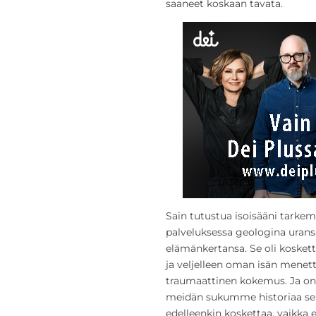
saaneet koskaan tavata.
Sain tutustua isoisääni tark
palveluksessa geologina uransa
elämänkertansa. Se oli kosketta
ja veljelleen oman isän mene
traumaattinen kokemus. Ja on
meidän sukumme historiaa seur
edelleenkin koskettaa, vaikka