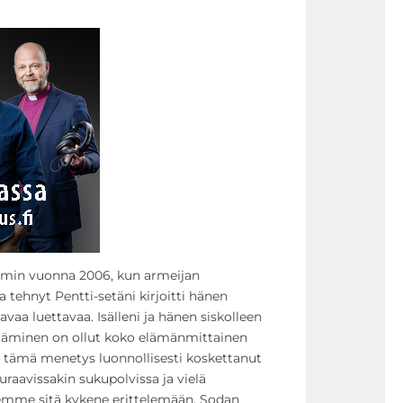
emmin vuonna 2006, kun armeijan
 tehnyt Pentti-setäni kirjoitti hänen
vaa luettavaa. Isälleni ja hänen siskolleen
ttäminen on ollut koko elämänmittainen
 tämä menetys luonnollisesti koskettanut
aavissakin sukupolvissa ja vielä
 emme sitä kykene erittelemään. Sodan