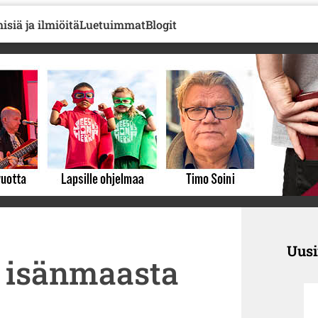
isiä ja ilmiöitä
Luetuimmat
Blogit
Uus
i isänmaasta