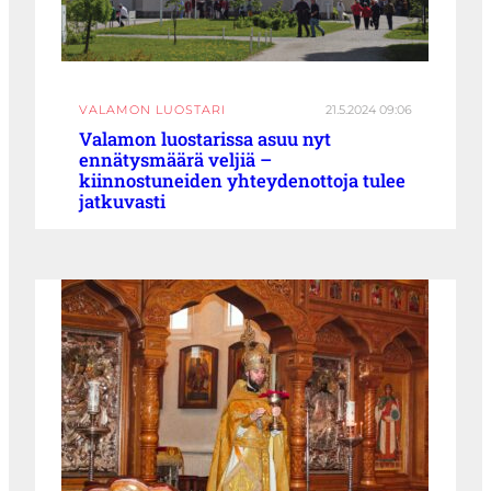
VALAMON LUOSTARI
21.5.2024 09:06
Valamon luostarissa asuu nyt
ennätysmäärä veljiä –
kiinnostuneiden yhteydenottoja tulee
jatkuvasti