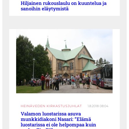
Hiljainen rukouslaulu on kuuntelua ja
sanoihin eläytymistä
HEINÄVEDEN KIRKASTUSJUHLAT
1.8.2018 08:04
Valamon luostarissa asuva
munkkidiakoni Nasari: ”Elämä
luostarissa ei ole helpompaa kuin