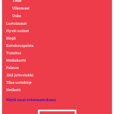
Tiede
Ulkomaat
Usko
Luetuimmat
Hyvät uutiset
Blogit
Esirukouspalsta
Toimitus
Mediakortti
Palaute
Jätä juttuvinkki
Tilaa uutiskirje
Netiketti
Näytä omat evästeasetukseni