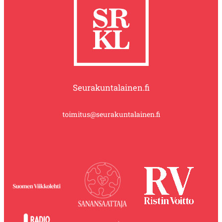
Seurakuntalainen.fi
toimitus@seurakuntalainen.fi