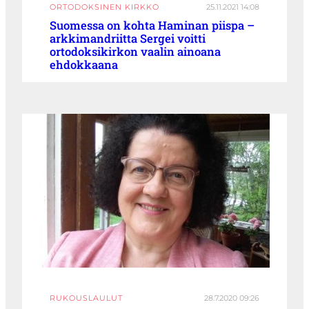
ORTODOKSINEN KIRKKO
25.11.2021 14:08
Suomessa on kohta Haminan piispa –
arkkimandriitta Sergei voitti
ortodoksikirkon vaalin ainoana
ehdokkaana
RUKOUSLAULUT
28.7.2020 09:26